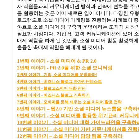
사 직원들과의 커뮤니케이션 방식과 전략에 변화를 주고
를 활용하는 것은 이미 새로운 일이 아니다
.
다양한 유형
로그램으로 소셜 미디어 마케팅을 진행하는 사례들이 
야흐로 소셜 미디어 팀 구축과 운영이라는 조직적 차원
필요한 시점이다
.
기업 및 고객 커뮤니케이션에 있어 
매제 역할을 하게 된 것만큼
,
소셜 미디어 활동 활성화에
훌륭한 촉매제 역할을 해내게 될 것이다
.
1
번째
이야기 -
소셜
미디어 & PR 2.0
2
번째
이야기 - PR 2.0
을
위한
소셜
모니터링
3
번재
이야기 -
기업,
소셜
미디어를
운영하라!
4
번째
이야기 -
비즈니스
블로그
자가진단테스트
5
번째
이야기 -
블로고스피어
대화
진단
6
번째
이야기
-
비즈니스
블로그
기획하기
7
번째
이야기 -
오바마를
통해
배우는
소셜
미디어
활용
전략
8
번
째
이
야기
–
웹2.0
기
반
소
셜
미
디어
뉴
스
룸
을
구
축
하
9번째 이야기 - 소셜 미디어를 활용한 위기관리 커뮤니
10번째 이야기 - 소셜 미디어 대화 가이드라인을 구축하
11
번
째
이
야기
–
소
셜
미
디어
기
반
커
뮤
니
케
이
션
을
진
행
12
번
째
이
야기
–
소
셜
미
디어
담
당
팀
을
구
축
하라