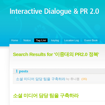
Interactive Dialogue &
PR 2.0
Juny's Blog is open for sharing personal experience and knowledge on k
Organizational Communicaitons, Soft Skills, Social Media
Home
Notice
Tag List
keylog
Location Log
Guest Book
Search Results for '이중대의 PR2.0 정복'
1 posts
소셜 미디어 담당 팀을 구축하라
by 쥬니캡
(16)
소셜 미디어 담당 팀을 구축하라