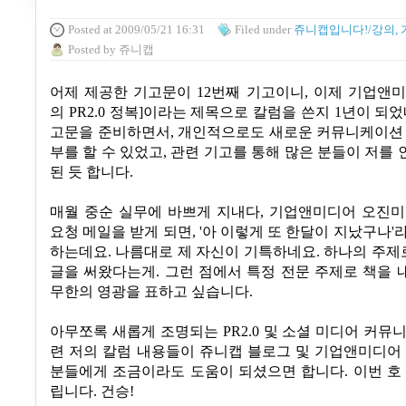
Posted
at 2009/05/21 16:31
Filed
under
쥬니캡입니다!/강의, 
Posted
by
쥬니캡
어제 제공한 기고문이
12
번째 기고이니
,
이제 기업앤
의
PR2.0
정복
]
이라는 제목으로 칼럼을 쓴지
1
년이 되
고문을 준비하면서
,
개인적으로도 새로운 커뮤니케이션 
부를 할 수 있었고
,
관련 기고를 통해 많은 분들이 저를
된 듯 합니다
.
매월 중순 실무에 바쁘게 지내다, 기업앤미디어 오진미
요청 메일을 받게 되면, '아 이렇게 또 한달이 지났구나'
하는데요. 나름대로 제 자신이 기특하네요. 하나의 주제
글을 써왔다는게. 그런 점에서 특정 전문 주제로 책을
무한의 영광을 표하고 싶습니다.
아무쪼록 새롭게 조명되는
PR2.0
및 소셜 미디어 커뮤
련 저의 칼럼 내용들이 쥬니캡 블로그 및 기업앤미디어
분들에게 조금이라도 도움이 되셨으면 합니다
.
이번 호
립니다
.
건승
!