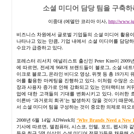
소셜 미디어 담당 팀을 구축하
이중대
(
에델만 코리아 이사
,
http://www.j
비즈니스 차원에서 글로벌 기업들의 소셜 미디어 활용이
나타나고 있는 만큼
,
기업 내에서 소셜 미디어를 담당하
수요가 급증하고 있다
.
포레스터 리서치 애널리스트 출신인
Peter Kim
이
2009
에 따르면
,
전세계
968
개 브랜드들이 블로그
,
소셜 네트
이크로 블로그
,
온라인 비디오 영상
,
위젯 등 총
19
가지 
어를 활용한 마케팅을 진행하고 있다
.
이처럼 수많은
소
장과 사용자 증가로 인해 강화되고 있는 인터랙티브 커
업에 대한 고객들의 기대를 변화시키고 있다
.
이러한 
이른바
‘
과거로의 회귀
’
는 발생하지 않을 것이기 때문에
서 소셜 미디어 팀을 구성하는 것이 중요한 의제로 떠오
2008
년
6
월
14
일
ADWeek
의
‘
Why Brands Need a New K
기사에 따르면
,
델컴퓨터
,
시스코
,
인텔
,
포드
,
펩시와 같
들은 최근
5
명 이상의 소셜 미디어 전문가들을 채용해 