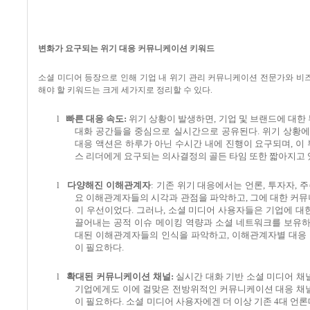
변화가 요구되는 위기 대응 커뮤니케이션 키워드
소셜 미디어 등장으로 인해 기업 내 위기 관리 커뮤니케이션 전문가와 비
해야 할 키워드는 크게 세가지로 정리할 수 있다
.
l
빠른 대응 속도
:
위기 상황이 발생하면
,
기업 및 브랜드에 대한
대화 공간들을 중심으로 실시간으로 공유된다
.
위기 상황에
대응 액션은 하루가 아닌 수시간 내에 진행이 요구되며
,
이
스 리더에게 요구되는 의사결정의 골든 타임 또한 짧아지고
l
다양해진 이해관계자
:
기존 위기 대응에서는 언론
,
투자자
,
주
요 이해관계자들의 시각과 관점을 파악하고
,
그에 대한 커뮤
이 우선이었다
.
그러나
,
소셜 미디어 사용자들은 기업에 대한
끌어내는 공적 이슈 메이킹 역량과 소셜 네트워크를 보유하
대된 이해관계자들의 인식을 파악하고
,
이해관계자별 대응
이 필요하다
.
l
확대된 커뮤니케이션 채널
:
실시간 대화 기반 소셜 미디어 채
기업에게도 이에 걸맞은 전방위적인 커뮤니케이션 대응 채널
이 필요하다
.
소셜 미디어 사용자에겐 더 이상 기존
4
대 언론