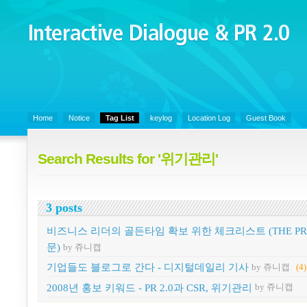
Interactive Dialogue &
PR 2.0
Juny's Blog is open for sharing personal experience and knowledge on k
Organizational Communicaitons, Soft Skills, Social Media
Home
Notice
Tag List
keylog
Location Log
Guest Book
Search Results for '위기관리'
3 posts
비즈니스 리더의 골든타임 확보 위한 체크리스트 (THE PR
문)
by 쥬니캡
기업들도 블로그로 간다 - 디지털데일리 기사
by 쥬니캡
(4)
2008년 홍보 키워드 - PR 2.0과 CSR, 위기관리
by 쥬니캡