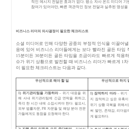
적인 메시지 전달은 효과가 없다
.
평소 자사 온드 미디어 기
참여가 있어야만
,
빠른 객관적인 정보 전달과 실추된 명성을 
비즈니스 리더의 의사결정이 필요한 체크리스트
소셜 미디어로 인해 다양한 공중의 부정적 인식을 이끌어낼 
응에 있어 비즈니스 리더들에게는 보다 빨라진 골든 타임
15
분이든
30
분이든 골든 타임을 조금이라도 빠르게 적용하
슈가 위기 상황으로 발전할 때 비즈니스 리더가 빠르게
1
차
이 필요한 체크리스트는 다음과 같다
.
우선적으로 해야 할 일
우선적으로 하지 
1)
위기관리팀을 가동하라
–
위기 대응을 위
1)
잠적하지 마라
–
위기
해 사내 위기관리팀에 긴급 연락을 취하고
,
지 잠적하고 싶은 유혹이
즉각 한 시간 내에 소집시켜야 한다
.
필요시
,
위기 상황 극복을 위해서
외부 법률자문
, PR
자문들 및 해당 분야 전문
써 발언
,
존재감
,
리더쉽
가들에게도 동참을 요청해야 한다
.
게 필요하다
.