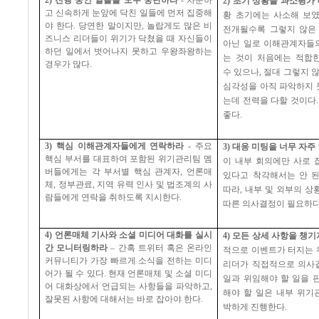
2)
진행 중인 일들을 모두 중단하라
-
차분하
2)
초기 상황을 과소평가 
고 신속하게 눈앞에 닥친 일들에 먼저 집중해
황 초기에는 사소해 보
야 한다
.
당연한 말이지만
,
놀랍게도 많은 비
전개될수록 그렇지 않은
즈니스 리더들이 위기가 닥쳤을 때 자신들이
아닌 일로 이해관계자들
하던 일에서 벗어나지 못하고 우왕좌왕하는
는 것이 처음에는 적합
경우가 많다
.
수 있으나
,
절대 그렇지 
심각성을 아직 파악하지
는데 전력을 다할 것이다
좋다
.
3)
핵심 이해관계자들에게 연락하라
-
주요
3)
대응 미팅을 너무 자주
핵심 부서를 대표하여 포함된 위기관리팀 멤
이 내부 회의에만 사로 
버들에게는 각 부서별 핵심 관계자
,
언론매
있다고 착각해서는 안 
체
,
정부관료
,
지역 유력 인사 및 법조계의 사
따라
,
내부 및 외부의 상
람들에게 연락을 취하도록 지시한다
.
따른 의사결정이 필요하
4)
언론매체 기사와 소셜 미디어 대화를 실시
4)
모든 상세 사항을 챙기
간 모니터링하라
–
간혹 트위터 혹은 온라인
적으로 이벤트가 터지는 
커뮤니티가 가장 빠르게 소식을 전하는 미디
리더가 직접적으로 의사
어가 될 수 있다
.
현재 언론매체 및 소셜 미디
일과 위임해야 할 일을 
어 대화상에서 언급되는 사항들을 파악하고
,
해야 할 일은 내부 위기
잘못된 사항에 대해서는 바로 잡아야 한다
.
박하게 진행한다
.