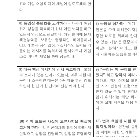
위해 기업 소셜 미디어 채널에 업로드해야 한
다
.
8)
동영상 콘텐츠를 고려하라
–
자사가 해당
8)
농담을 삼가라
–
위기
위기 상항을 극복하기 위해 어떤 노력을 하고
언론등 주요 이해관계자
있는지 영상으로 전달한다
.
해당 분야에 문제
중한 태도를 취해야 한
해결능력을 보유한 열정적인 리더들이나
수 있는 가장 큰 존중의
CEO
가 회사 공식 입장과 실제적인 노력을 기
아님이 밝혀지더라도
,
울이는 메시지를 녹화하여 웹사이트나 기업
귀 기울이는 모습을 보여
소셜 미디어 채널을 통해 공유한다
.
9)
대응 핵심 메시지에 심사 숙고하라
-
오해
9) “
우리는 이 문제를 
의 소지가 있는 단어가 있는지
,
너무 과한 대
있다
”
라고 말하지 마라
응이나 소극적인 대응은 아닌지를 항상 검토
지라도
,
위기 상황을 모
하면서 한 단어 한 단어에 신경 써야 한다
.
인 자기 반성의 표현으
믿지 않을 수 있다
.
반대
않기 위해서는 해당 위
위한 실제 액션을 대응 
다
.
10)
법적 책임에 대한 
10)
이미 보도된 사실의 오류사항을 확실히
잃지 말아라
-
인간성
,
동
고쳐야 한다
–
각 언론매체의 요청에 따라
,
개
명 피해에 대한 염려를 
인적으로 상황을 전달하고
,
입장을 표명하지