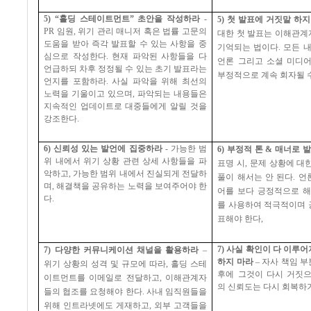
5) “
홀딩 스테이트먼트
”
초안을 작성하라
-
5)
첫 발표에 거짓말 하지
PR
임원
,
위기 관리 매니저 혹은 법률 고문의
대한 첫 발표는 이해관계
도움을 받아 즉각 발표할 수 있는 사항을 중
기억되는 법이다
.
모든 
심으로 작성한다
.
현재 파악된 사항들을 다
언론 그리고 소셜 미디
언급하되 차후 정정될 수 있는 초기 발표라는
부정적으로 계속 회자될 
언지를 포함하라
.
사실 파악을 위해 최선의
노력을 기울이고 있으며
,
파악되는 내용들은
지속적인 업데이트로 대중들에게 알릴 것을
강조한다
.
6)
신뢰성 있는 발언에 집중하라
-
가능한 범
6)
부정적 톤
&
매너로 
위 내에서 위기 상황 관련 상세 사항들을 파
표명 시
,
문제 상황에 대
악하고
,
가능한 범위 내에서 진실되게 전달하
풀이 해서는 안 된다
.
언
며
,
해결책을 공유하는 노력을 보여주어야 한
어를 보다 긍정적으로 해
다
.
를 사용하여 적극적이며 
표해야 한다
,
7)
사실 확인이 다 이루어
7)
다양한 커뮤니케이션 채널을 활용하라
–
하지 마라
–
자사 책임 부
위기 상황의 성격 및 규모에 따라
,
홀딩 스테
후에 그것이 다시 거짓
이트먼트를 이메일로 전달하고
,
이해관계자
의 신뢰도는 다시 회복하
들의 협조를 요청해야 한다
.
사내 임직원들을
위해 인트라넷에도 게재하고
,
외부 고객들을