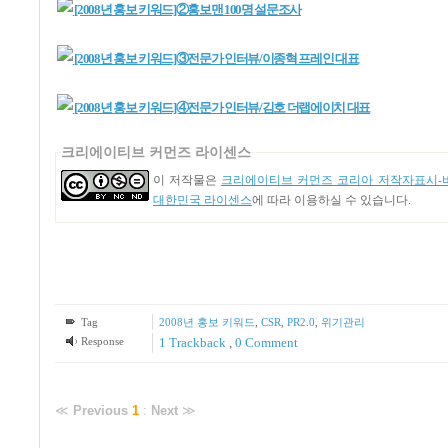
[2008년 홍보 키워드]②홍보맨 100명 설문조사
[2008년 홍보 키워드]③전문가 인터뷰/이종혁 프레인 대표
[2008년 홍보 키워드]④전문가 인터뷰/김호 더랩에이치 대표
크리에이티브 커먼즈 라이센스
이 저작물은
크리에이티브 커먼즈 코리아 저작자표시-비
대한민국 라이센스
에 따라 이용하실 수 있습니다.
Tag
2008년 홍보 키워드
,
CSR
,
PR2.0
,
위기관리
Response
1
Trackback
,
0 Comment
≪
Previous
1
:
Next
≫