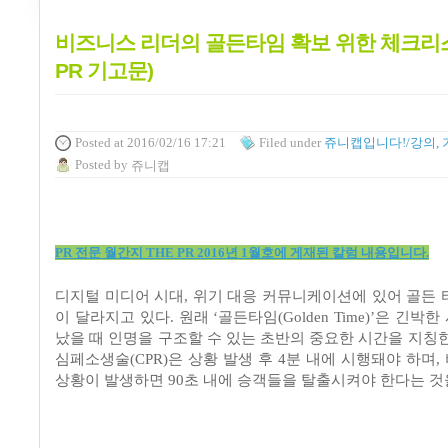
비즈니스 리더의 골든타임 확보 위한 체크리스
PR 기고문)
Posted
at 2016/02/16 17:21
Filed
under
쥬니캡입니다!/강의, 
Posted
by
쥬니캡
PR 전문 월간지 THE PR 2016년 1월호에 게재된 칼럼 내용입니다.
디지털 미디어 시대
,
위기 대응 커뮤니케이션에 있어 골든 
이 달라지고 있다
.
원래
‘
골든타임
(Golden Time)’
은 긴박한
났을 때 인명을 구조할 수 있는 초반의 중요한 시간을 지칭
심페소생술
(CPR)
은 상황 발생 후
4
분 내에 시행돼야 하며
,
상황이 발생하면
90
초 내에 승객들을 탈출시켜야 한다는 것