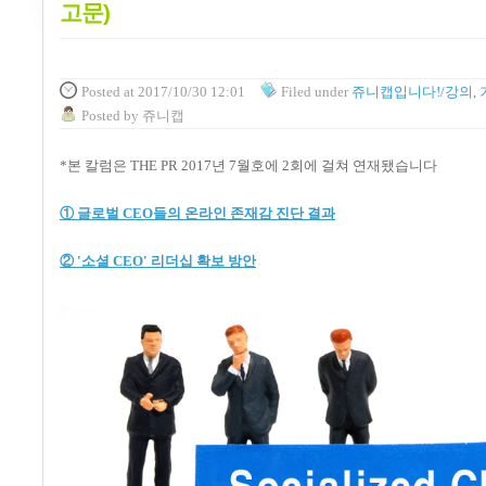
고문)
Posted
at 2017/10/30 12:01
Filed
under
쥬니캡입니다!/강의, 
Posted
by
쥬니캡
*본 칼럼은 THE PR 2017년 7월호에 2회에 걸쳐 연재됐습니다
① 글로벌 CEO들의 온라인 존재감 진단 결과
② '소셜 CEO' 리더십 확보 방안