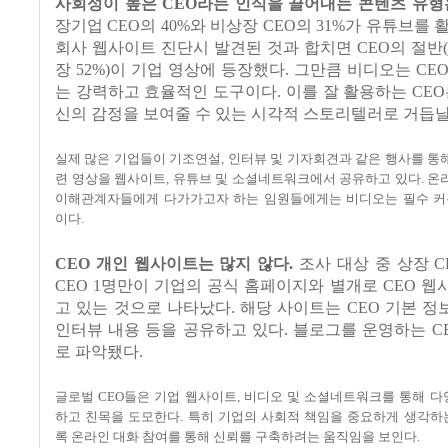
사회성이 높은
CEO
라는 인식을 끌어내는 콘텐츠 유형
장기업
CEO
의
40%
와 비상장
CEO
의
31%
가 유튜브를 
회사 웹사이트 진단시 발견된 것과 합치면
CEO
의 절반
(
장
52%)
이 기업 영상에 등장했다
.
그만큼 비디오는
CE
는 강력하고 효율적인 도구이다
.
이를 잘 활용하는
CEO
신의 감정을 보여줄 수 있는 시각적 스토리텔러로 거듭날
실제 많은 기업들이 기조연설
,
인터뷰 및 기자회견과 같은 행사를 통
련 영상을 웹사이트
,
유튜브 및 소셜네트워크에서 공유하고 있다
.
온
이해관계자들에게 다가가고자 하는 임원들에게는 비디오는 필수 
이다
.
CEO
개인 웹사이트는 많지 않다
.
조사 대상 중 상장
C
CEO 1
명만이 기업의 공식 홈페이지와 별개로
CEO
웹
고 있는 것으로 나타났다
.
해당 사이트는
CEO
기본 정
인터뷰 내용 등을 공유하고 있다
.
블로그를 운영하는
C
로 파악됐다
.
글로벌
CEO
들은 기업 웹사이트
,
비디오 및 소셜네트워크를 통해 다
하고 친목을 도모한다
.
특히 기업의 사회적 책임을 중요하게 생각하
록 온라인 대화 참여를 통해 신뢰를 구축하려는 움직임을 보인다
.