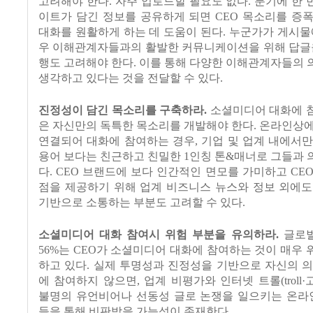
고려해야 한다
.
자주 업로드할 필요도 없다
.
분기에 한 
이트가 담긴 정보를 공유하게 되면
CEO
목소리를 증
대화를 원활하게 하는 데 도움이 된다
.
누군가가 게시물
우 이해관계자들과의 활발한 커뮤니케이션을 위해 답글을
행도 고려해야 한다
.
이를 통해 다양한 이해관계자들의 
생각하고 있다는 것을 전달할 수 있다
.
진정성이 담긴 목소리를 구축하라
.
소셜미디어 대화에 
은 자신만의 독특한 목소리를 개발해야 한다
.
온라인상에
연결되어 대화에 참여하는 경우
,
기업 및 업계 내에서
용어 보다는 친근하고 친밀한
1
인칭 톤
&
매너로 그들과 
다
. CEO
브랜드에 보다 인간적인 면모를 가미하고
CE
점을 제공하기 위해 업계 비즈니스 뉴스와 정보 외에도
기반으로 소통하는 부분도 고려할 수 있다
.
소셜미디어 대화 참여시 위험 부분을 유의하라
.
글로벌
56%
는
CEO
가 소셜미디어 대화에 참여하는 것이 매우 
하고 있다
.
실제 투명성과 진정성을 기반으로 자신의 의
에 참여하지 않으면
,
업계 비평가와 인터넷 트롤
(troll·
불명의 유언비어나 선동성 글로 논쟁을 일으키는 온라
들을 통해 비판받을 가능성이 존재한다
.