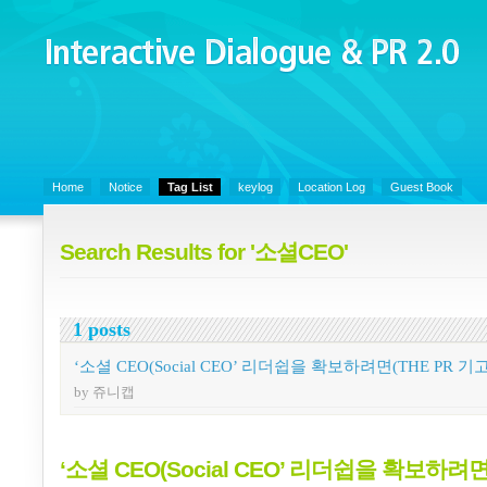
Interactive Dialogue &
PR 2.0
Juny's Blog is open for sharing personal experience and knowledge on k
Organizational Communicaitons, Soft Skills, Social Media
Home
Notice
Tag List
keylog
Location Log
Guest Book
Search Results for '소셜CEO'
1 posts
‘소셜 CEO(Social CEO’ 리더쉽을 확보하려면(THE PR 기
by 쥬니캡
‘소셜 CEO(Social CEO’ 리더쉽을 확보하려면