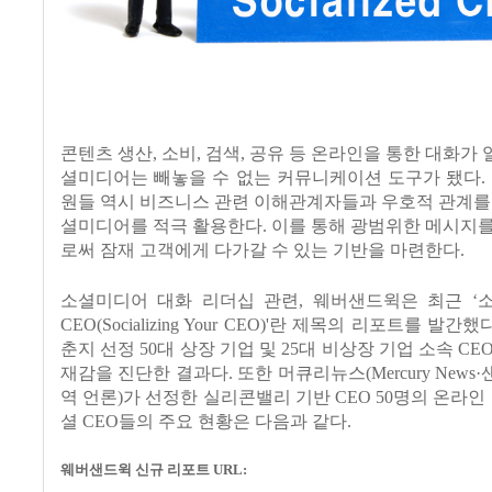
콘텐츠 생산
,
소비
,
검색
,
공유 등 온라인을 통한 대화가
셜미디어는 빼놓을 수 없는 커뮤니케이션 도구가 됐다
.
원들 역시 비즈니스 관련 이해관계자들과 우호적 관계를
셜미디어를 적극 활용한다
.
이를 통해 광범위한 메시지를
로써 잠재 고객에게 다가갈 수 있는 기반을 마련한다
.
소셜미디어 대화 리더십 관련
,
웨버샌드윅은 최근
‘
CEO(Socializing Your CEO)'
란 제목의 리포트를 발간했
춘지 선정
50
대 상장 기업 및
25
대 비상장 기업 소속
CE
재감을 진단한 결과다
.
또한 머큐리뉴스
(Mercury News·
역 언론
)
가 선정한 실리콘밸리 기반
CEO 50
명의 온라인
셜
CEO
들의 주요 현황은 다음과 같다
.
웨버샌드윅 신규 리포트
URL: