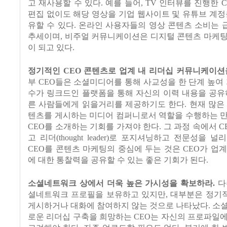
고 재사용할 수 있다
.
예를 들어
, TV
인터뷰를 진행한
C
편집 없이도 해당 영상을 기업 웹사이트 및 유튜브 계정
유할 수 있다
.
온라인 사용자들의 영상 콘텐츠 소비는 
추세이며
,
비주얼 커뮤니케이션은 디지털 콘텐츠 마케팅
이 되고 있다
.
정기적인
CEO
콘텐츠로 업계 내 리더십 커뮤니케이션
부
CEO
들은 소셜미디어를 통해 사교성을 한 단계 높여
수가 링크드인 플랫폼을 통해 자신의 이력 내용을 공
른 사람들에게 읽을거리를 제공하기도 한다
.
현재 많은
텐츠를 게시하는 미디어 컴퍼니로서 역할을 수행하는 
CEO
를 소개하는 기회를 가져야 한다
.
그 과정 속에서
C
고 리더
(thought leader)
로 포지셔닝하고 전문성을 널리
CEO
를 콘텐츠 마케팅의 중심에 두는 것은
CEO
가 업계
에 대한 통찰력을 공유할 수 있는 좋은 기회가 된다
.
소셜네트워크 상에서 더욱 높은 가시성을 확보하라
.
다
셜네트워크 프로필을 보유하고 있지만
,
대부분은 정기
게시하거나 대화에 참여하지 않는 것으로 나타났다
.
소셜
로운 리더십 구축을 희망하는
CEO
는 자신의 프로파일에