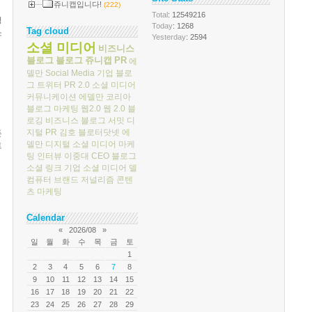
쥬니캡입니다!
(222)
Total
: 12549216
평
Today
: 1268
Tag cloud
소
Yesterday
: 2594
소셜 미디어
비즈니스
블로그
블로그
쥬니캡
PR
에
델만
Social Media
기업 블로
그
트위터
PR 2.0
소셜 미디어
커뮤니케이션
에델만 코리아
블로그 마케팅
웹2.0
웹 2.0
블
로깅
비즈니스 블로그 서밋
디
지털 PR
김호
블로터닷넷
에
든
델만 디지털
소셜 미디어 마케
트
팅
인터뷰
이중대
CEO 블로그
소셜 링크
기업 소셜 미디어
델
컴퓨터
브랜드 저널리즘
콘텐
츠 마케팅
Calendar
«
2026/08
»
일
월
화
수
목
금
토
1
2
3
4
5
6
7
8
9
10
11
12
13
14
15
16
17
18
19
20
21
22
23
24
25
26
27
28
29