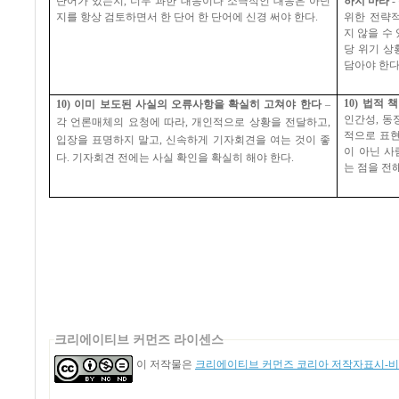
단어가 있는지
,
너무 과한 대응이나 소극적인 대응은 아닌
하지 마라
-
지를 항상 검토하면서 한 단어 한 단어에 신경 써야 한다
.
위한 전략적
지 않을 수
당 위기 상
담아야 한
10)
법적 책
10)
이미 보도된 사실의 오류사항을 확실히 고쳐야 한다
–
인간성
,
동
각 언론매체의 요청에 따라
,
개인적으로 상황을 전달하고
,
적으로 표
입장을 표명하지 말고
,
신속하게 기자회견을 여는 것이 좋
이 아닌 사
다
.
기자회견 전에는 사실 확인을 확실히 해야 한다
.
는 점을 전
크리에이티브 커먼즈 라이센스
이 저작물은
크리에이티브 커먼즈 코리아 저작자표시-비영