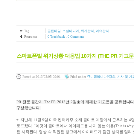
Tag
골든타임
,
소셜미디어
,
위기관리
,
이슈관리
Response
0 Trackback
,
0 Comment
스마트폰발 위기상황 대응법 10가지 (THE PR 기고문
Posted
at 2013/02/05 09:01
Filed
under
쥬니캡입니다!/강의, 기사 및 기
PR
전문 월간지
The PR 2013
년 2월호에 게재한 기고문을 공유합니
구성했습니다
.
#. 지난해 11월 9일 미국 켄터키주 소재 월마트 매장에서 근무하는
로드됐다. “이것이 월마트에서 아이패드를 사지 않는 이유(This is why you 
은 시작된다. 영상 속 직원은 창고에서 아이패드가 담긴 상자를 멀리