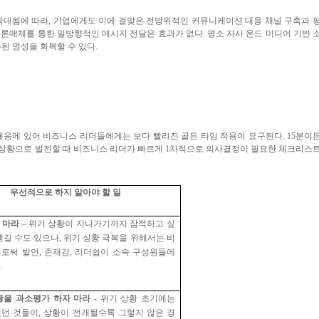
확대됨에 따라
,
기업에게도 이에 걸맞은 전방위적인 커뮤니케이션 대응 채널 구축과 
언론매체를 통한 일방향적인 메시지 전달은 효과가 없다
.
평소 자사 온드 미디어 기반 
된 명성을 회복할 수 있다
.
 대응에 있어 비즈니스 리더들에게는 보다 빨라진 골든 타임 적용이 요구된다
. 15
분이
 상황으로 발전할 때 비즈니스 리더가 빠르게
1
차적으로 의사결정이 필요한 체크리스
우선적으로 하지 말아야 할 일
 마라
–
위기 상황이 지나가기까지 잠적하고 싶
생길 수도 있으나
,
위기 상황 극복을 위해서는 비
더로써 발언
,
존재감
,
리더쉽이 소속 구성원들에
다
.
황을 과소평가 하자 마라
-
위기 상황 초기에는
였던 것들이
,
상황이 전개될수록 그렇지 않은 경