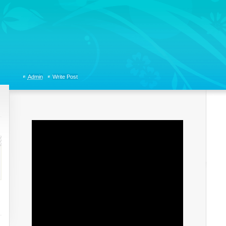
tions, Organizational Communicaitons, Soft Skills, Social Media
Admin
Write Post