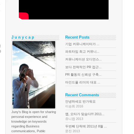
J u n y c a p
Recent Posts
기업 커뮤니케이터가 ...
인
0
파트타임 최고 커뮤니...
커뮤니케이션 오디언스...
보다 전략적인 PR 접근...
PR 활동의 신뢰성 구축...
마인드풀 리더의 대표 ...
Recent Comments
안녕하세요 반가워요
이승희 2016
Juny's Blog is open for sharing
옙, 오타가 맞슴다!!! 2011...
personal experience and
쥬니캡 2013
knowledge on keywords
regarding Business
두번째 단락에 2011년 8월 ...
communications, Public
문진 2013