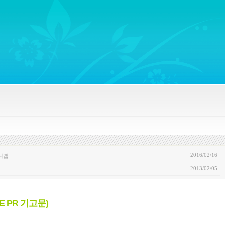
ywords regarding Business communications, Public Relations, Marketing Communica
2016/02/16
쥬니캡
2013/02/05
 PR 기고문)