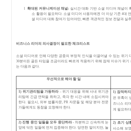
l
확대된 커뮤니케이션 채널
:
실시간 대화 기반 소셜 미디어 채널이 
소 활용이 필요하다
.
소셜 미디어 사용자에겐 더 이상 기존
4
대 
셜 미디어 대화 참여가 있어야만
,
빠른 객관적인 정보 전달과 실추
비즈니스 리더의 의사결정이 필요한 체크리스트
소셜 미디어로 인해 다양한 공중의 부정적 인식을 이끌어낼 수 있는 위기
30
분이든 골든 타임을 조금이라도 빠르게 적용하기 위해 잠재 이슈가 위기
는 다음과 같다
.
우선적으로 해야 할 일
1)
위기관리팀을 가동하라
–
위기 대응을 위해 사내 위기관
1)
잠적하지
리팀에 긴급 연락을 취하고
,
즉각 한 시간 내에 소집시켜야
은 유혹이 
한다
.
필요시
,
외부 법률자문
, PR
자문들 및 해당 분야 전문
즈니스 리
가들에게도 동참을 요청해야 한다
.
게 필요하
2)
진행 중인 일들을 모두 중단하라
-
차분하고 신속하게 눈
2)
초기 상
앞에 닥친 일들에 먼저 집중해야 한다
.
당연한 말이지만
,
놀
사소해 보