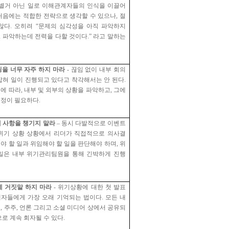
별거 아닌 일로 이해관계자들의 인식을 이끌어
처음에는 적합한 전략으로 생각할 수 있으나
,
절
않다
.
오히려
“
문제의 심각성을 아직 파악하지
,
파악하는데 전력을 다할 것이다
.”
라고 말하는
팅을 너무 자주 하지 마라
-
끊임 없이 내부 회의
잡혀 일이 진행되고 있다고 착각해서는 안 된다
.
에 따라
,
내부 및 외부의 상황을 파악하고
,
그에
결정이 필요하다
.
세 사항을 챙기지 말라
–
동시 다발적으로 이벤트
위기 상황 상황에서 리더가 직접적으로 의사결
야 할 일과 위임해야 할 일을 판단해야 하며
,
위
일은 내부 위기관리팀원을 통해 긴박하게 진행
에 거짓말 하지 마라
-
위기상황에 대한 첫 발표
계자들에게 가장 오래 기억되는 법이다
.
모든 내
원
,
주주
,
언론 그리고 소셜 미디어 상에서 공유되
로 계속 회자될 수 있다
.