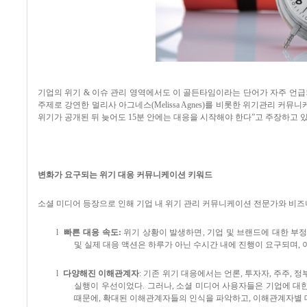
기업의 위기
&
이슈 관리 영역에서도 이 골든타임이라는 단어가 자주 언
주제로 강연한 멀리사 아그네스
(Melissa Agnes)
를 비롯한 위기관리 커뮤
위기가 공개된 뒤 늦어도
15
분 안에는 대응을 시작해야 한다
”
고 주장하고 
변화가 요구되는 위기 대응 커뮤니케이션 키워드
소셜 미디어 등장으로 인해 기업 내 위기 관리 커뮤니케이션 전문가와 비즈
l
빠른 대응 속도
:
위기 상황이 발생하면
,
기업 및 브랜드에 대한 부
및 실제 대응 액션은 하루가 아닌 수시간 내에 진행이 요구되며
,
l
다양해진 이해관계자
:
기존 위기 대응에서는 언론
,
투자자
,
주주
,
정
실행이 우선이었다
.
그러나
,
소셜 미디어 사용자들은 기업에 대한
때문에
,
확대된 이해관계자들의 인식을 파악하고
,
이해관계자별 