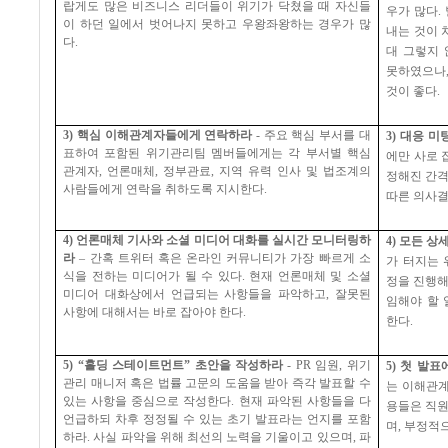
랍게도 많은 비즈니스 리더들이 위기가 닥쳤을 때 자신들
우가 많다
.
이 하던 일에서 벗어나지 못하고 우왕좌왕하는 경우가 많
내는 것이 
다
.
대 그렇지 
못하였으나
것이 좋다
.
3)
핵심 이해관계자들에게 연락하라
-
주요 핵심 부서를 대
3)
대응 미
표하여 포함된 위기관리팀 멤버들에게는 각 부서별 핵심
에만 사로 
관계자
,
언론매체
,
정부관료
,
지역 유력 인사 및 법조계의
정해진 간격
사람들에게 연락을 취하도록 지시한다
.
따른 의사
4)
언론매체 기사와 소셜 미디어 대화를 실시간 모니터링하
4)
모든 상
라
–
간혹 트위터 혹은 온라인 커뮤니티가 가장 빠르게 소
가 터지는 
식을 전하는 미디어가 될 수 있다
.
현재 언론매체 및 소셜
정을 진행해
미디어 대화상에서 언급되는 사항들을 파악하고
,
잘못된
임해야 할 
사항에 대해서는 바로 잡아야 한다
.
한다
.
5) “
홀딩 스테이트먼트
”
초안을 작성하라
- PR
임원
,
위기
5)
첫 발표
관리 매니저 혹은 법률 고문의 도움을 받아 즉각 발표할 수
는 이해관
있는 사항을 중심으로 작성한다
.
현재 파악된 사항들을 다
용들은 직
언급하되 차후 정정될 수 있는 초기 발표라는 언지를 포함
며
,
부정적으
하라
.
사실 파악을 위해 최선의 노력을 기울이고 있으며
,
파