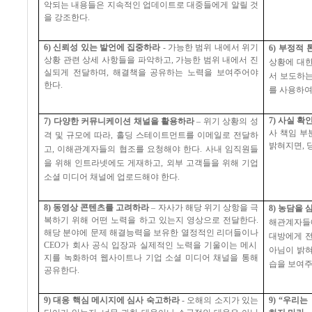
악되는 내용들은 지속적인 업데이트로 대중들에게 알릴 것
을 강조한다
.
6)
신뢰성 있는 발언에 집중하라
-
가능한 범위 내에서 위기
6)
부정적 
상황 관련 상세 사항들을 파악하고
,
가능한 범위 내에서 진
상황에 대한
실되게 전달하며
,
해결책을 공유하는 노력을 보여주어야
서 보도하는
한다
.
를 사용하여
7)
사실 확
7)
다양한 커뮤니케이션 채널을 활용하라
–
위기 상황의 성
사 책임 부
격 및 규모에 따라
,
홀딩 스테이트먼트를 이메일로 전달하
밝혀지면
,
고
,
이해관계자들의 협조를 요청해야 한다
.
사내 임직원들
을 위해 인트라넷에도 게재하고
,
외부 고객들을 위해 기업
소셜 미디어 채널에 업로드해야 한다
.
8)
동영상 콘텐츠를 고려하라
–
자사가 해당 위기 상항을 극
8)
농담을 
복하기 위해 어떤 노력을 하고 있는지 영상으로 전달한다
.
해관계자들
해당 분야에 문제 해결능력을 보유한 열정적인 리더들이나
대방에게 전
CEO
가 회사 공식 입장과 실제적인 노력을 기울이는 메시
아님이 밝
지를 녹화하여 웹사이트나 기업 소셜 미디어 채널을 통해
습을 보여
공유한다
.
9)
대응 핵심 메시지에 심사 숙고하라
-
오해의 소지가 있는
9) “
우리는 