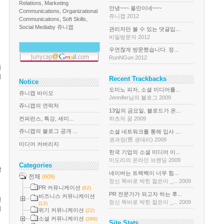
Relations, Marketing
안녕~~~ 올만이네~~~
Communications, Organizational
쥬니캡 2012
Communicaitons, Soft Skills,
Social Media
by 쥬니캡
관리자만 볼 수 있는 댓글입...
비밀방문자 2012
우연찮게 방문했습니다. 정...
RunNGun 2012
를
에
Recent Trackbacks
Notice
도미노 피자, 소셜 미디어를...
쥬니캡 바이오
Jennifer님의 블로그 2009
쥬니캡의 연락처
13일의 금요일, 블로드가 온...
컨퍼런스, 특강, 세미...
하츠의 꿈 2009
쥬니캡의 블로그 공개 ...
소셜 네트워크를 통해 입사 ...
권과장(舊 권대리) 2009
미디어 커버리지
한국 기업의 소셜 미디어 이...
미도리의 온라인 브랜딩 2009
Categories
악
네이버는 트랙백이 너무 힘...
전체
(609)
.
정신 똑바로 박힌 젊은이 _... 2009
PR 커뮤니케이션
(62)
PR 전문가가 되고자 하는 후...
비즈니스 커뮤니케이션
션
정신 똑바로 박힌 젊은이 _... 2009
(13)
기
위기 커뮤니케이션
(22)
소셜 커뮤니케이션
(286)
Site Stats