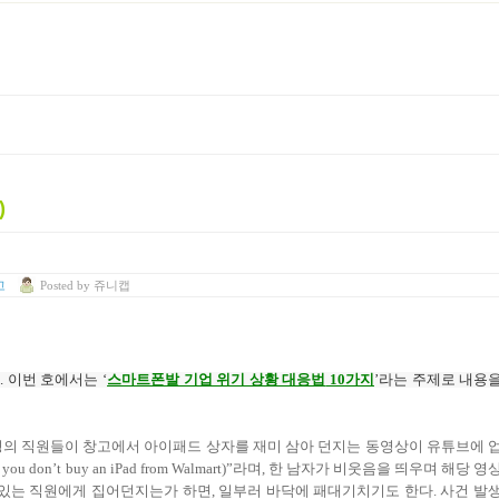
)
고
Posted
by
쥬니캡
다
.
이번 호에서는
‘
스마트폰발 기업 위기 상황 대응법
10
가지
’
라는 주제로 내용
 4명의 직원들이 창고에서 아이패드 상자를 재미 삼아 던지는 동영상이 유튜브에 
don’t buy an iPad from Walmart)”라며, 한 남자가 비웃음을 띄우며 해당 영
 있는 직원에게 집어던지는가 하면, 일부러 바닥에 패대기치기도 한다. 사건 발