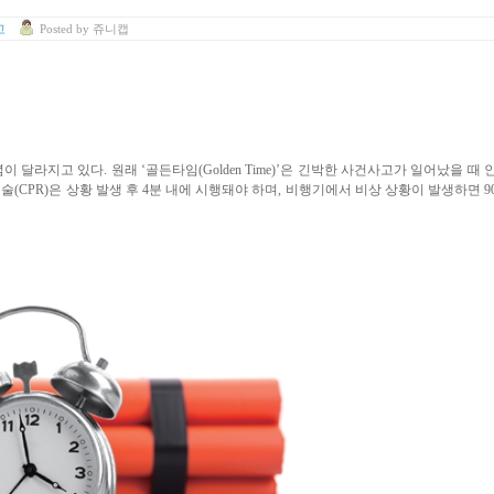
고
Posted
by
쥬니캡
념이 달라지고 있다
.
원래
‘
골든타임
(Golden Time)’
은 긴박한 사건사고가 일어났을 때 
생술
(CPR)
은 상황 발생 후
4
분 내에 시행돼야 하며
,
비행기에서 비상 상황이 발생하면
9