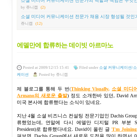
소셜 미디어 커뮤니케이션 전문가의 역할과 책임은 무엇
by 쥬니캡
(2)
소셜 미디어 커뮤니케이션 전문가 채용 시장 형성될 것인
쥬니캡
(12)
에델만에 합류하는 데이빗 아르마노
Posted
at 2009/12/15 15:41
Filed
under
소셜 커뮤니케이션/소
케이션
Posted
by
쥬니캡
제 블로그를 통해 두 번
(
Thinking Visually
,
소셜 미디어
Armano의 새로운 출발
)
정도 소개한바 있던
, David Ar
미국 본사에 합류했다는 소식이 있네요
.
지난
4
월 소셜 비즈니스 컨설팅 전문기업인
Dachis Grou
류했었는데
,
연말에 다시 에델만 디지털
PR
부분
SV
President)
로 합류했다네요
. David
이 올린 글
'I'm Joinin
펴보면,
Dachis Group
에서 새로운 도전을 많이 하면서 