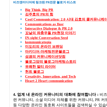
비즈앤미디어에 링크된
PR
전문 블로거 리스트
Big Think, Big PR
김주호의 PR
의
힘
Cool Communication: 2.0
시대
김호의
쿨커뮤니케
Communications as Ikor
Interactive Dialogue & PR 2.0
꼬날의
좌충우돌 PR
현장
이야기
IN-sight Conversation Seed
kommunicatopia
미도리의
온라인
브랜딩
마키디어-
마케팅전문블로그
섬광의
커뮤니케이션닷컴
블로그얌의
블로그마케팅스토리
유쾌한
멀티
라이터
헌트
블로그
Creativity, Innovation, and Tech
Heart 2 Heart communication
4.
업계 내 온라인 커뮤니티의 대화에 참여합니다
:
비즈
련 커뮤니티
,
소셜 미디어 자체를 위한 커뮤니티
, PR
커
등 다양한 온라인 동호회 사이트들을 검색하실 수 있