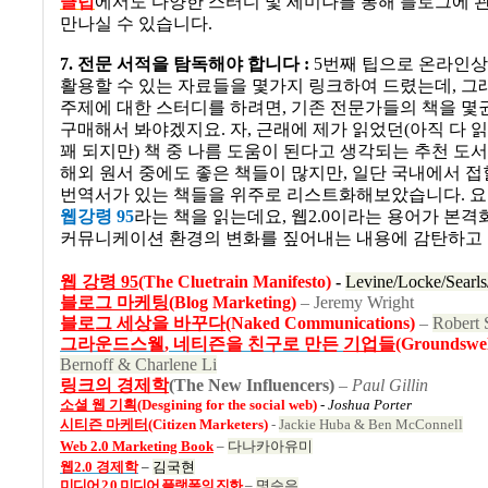
클럽
에서도 다양한 스터디 및 세미나를 통해 블로그에 
만나실 수 있습니다
.
7.
전문 서적을 탐독해야 합니다
:
5
번째 팁으로 온라인
활용할 수 있는 자료들을 몇가지 링크하여 드렸는데
,
그
주제에 대한 스터디를 하려면
,
기존 전문가들의 책을 몇
구매해서 봐야겠지요
.
자
,
근래에 제가 읽었던
(
아직 다 
꽤 되지만
)
책 중 나름 도움이 된다고 생각되는 추천 도
해외 원서 중에도 좋은 책들이 많지만
,
일단 국내에서 접
번역서가 있는 책들을 위주로 리스트화해보았습니다
.
요
웹강령
95
라는 책을 읽는데요
,
웹
2.0
이라는 용어가 본격
커뮤니케이션 환경의 변화를 짚어내는 내용에 감탄하고
웹
강령 95
(The Cluetrain Manifesto)
-
Levine/Locke/Searl
블로그
마케팅
(Blog Marketing)
– Jeremy Wright
블로그
세상을
바꾸다
(
Naked Communications)
–
Robert 
그라운드스웰
,
네티즌을
친구로
만든
기업들
(Groundswel
Bernoff & Charlene Li
링크의
경제학
(The New Influencers)
–
Paul Gillin
소셜
웹
기획
(Desgining for the social web)
-
Joshua Porter
시티즌 마케터
(
Citizen Marketers)
-
Jackie Huba & Ben McConnell
Web 2.0 Marketing Book
–
다나카아유미
웹2.0
경제학
–
김국현
미디어 2.0
미디어
플랫폼의
진화
–
명승은