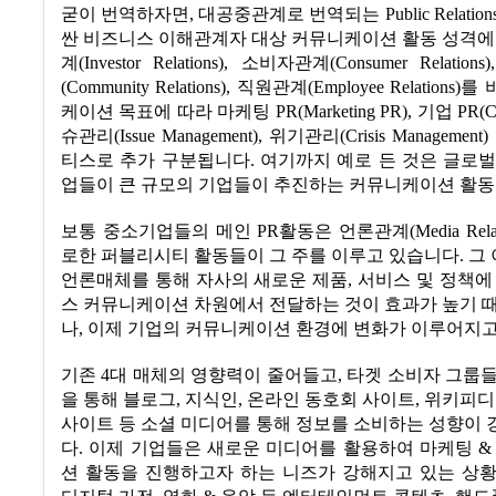
굳이 번역하자면
,
대공중관계로 번역되는
Public Relation
싼 비즈니스 이해관계자 대상 커뮤니케이션 활동 성격에
계
(Investor Relations),
소비자관계
(Consumer Relations
(Community Relations),
직원관계
(Employee Relations)
를 
케이션 목표에 따라 마케팅
PR(Marketing PR),
기업
PR(Co
슈관리
(Issue Management),
위기관리
(Crisis Management)
티스로 추가 구분됩니다
.
여기까지 예로 든 것은 글로
업들이 큰 규모의 기업들이 추진하는 커뮤니케이션 활
보통 중소기업들의 메인
PR
활동은 언론관계
(Media Rela
로한 퍼블리시티 활동들이 그 주를 이루고 있습니다
.
그
언론매체를 통해 자사의 새로운 제품
,
서비스 및 정책에
스 커뮤니케이션 차원에서 전달하는 것이 효과가 높기 
나
,
이제 기업의 커뮤니케이션 환경에 변화가 이루어지
기존
4
대 매체의 영향력이 줄어들고
,
타겟 소비자 그룹들
을 통해 블로그
,
지식인
,
온라인 동호회 사이트
,
위키피디
사이트 등 소셜 미디어를 통해 정보를 소비하는 성향이
다
.
이제 기업들은 새로운 미디어를 활용하여 마케팅
&
션 활동을 진행하고자 하는 니즈가 강해지고 있는 상