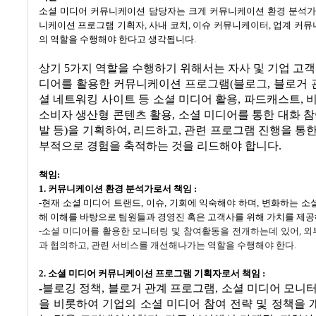
소셜 미디어 커뮤니케이션 담당자는 크게 커뮤니케이션 환경 분석
니케이션 프로그램 기획자
,
사내 코치
,
이슈 커뮤니케이터
,
업계 커뮤
의 역할을 수행해야 한다고 생각됩니다
.
상기
5
가지 역할을 수행하기 위해서는 자사 및 기업 고객
디어를 활용한 커뮤니케이션 프로그램
(
블로그
,
블로거 
셜 네트워킹 사이트 등 소셜 미디어 활용
,
파드캐스트
,
비
소비자 생산형 콘텐츠 활용
,
소셜 미디어를 통한 대화 
발 등
)
을 기획하여
,
리드하고
,
관련 프로그램 진행을 통
부적으로 경험을 축적하는 것을 리드해야 합니다
.
책임
:
1. 커뮤니케이션 환경 분석가로서 책임
:
-
현재 소셜 미디어 트랜드
,
이슈
,
기회에 익숙해야 하며
,
변화하는 소셜
해 이해를 바탕으로 팀원들과 경영진 혹은 고객사를 위해 가치를 제공
-
소셜 미디어를 활용한 모니터링 및 참여활동을 전개하는데 있어
,
외
과 협의하고
,
관련 서비스를 개선해나가는 역할을 수행해야 한다
.
2. 소셜 미디어 커뮤니케이션 프로그램 기획자로서 책임
:
-
블로깅 정책
,
블로거 관계 프로그램
,
소셜 미디어 모니터
을 비롯하여 기업의 소셜 미디어 참여 전략 및 정책을