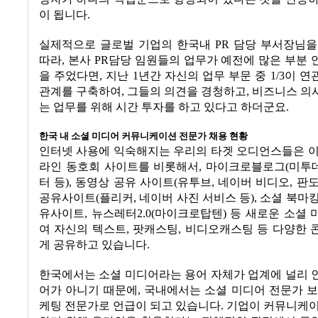
이 됩니다
.
실제적으로 글로벌 기업의 한국내
PR
담당 부서장님을
따라
,
본사
PR
담당 임원들의 업무가 예전에 많은 부분 
을 주었다면
,
지난
1
년간 자신의 업무 부문 중
1/3
이 연
관계를 구축하여
,
그들의 의견을 경청하고
,
비즈니스 의
는 업무를 위해 시간 투자를 하고 있다고 하더군요
.
한국 내 소셜 미디어 커뮤니케이션 전문가 채용 현황
인터넷 사용에 익숙해지는 우리의 타겟 오디언스들은 이
라인 동호회 사이트를 비롯해서
,
마이크로블로그
(
미투
터 등
),
동영상 공유 사이트
(
유투브
,
네이버 비디오
,
판
공유사이트
(
플리커
,
네이버 사진 서비스 등
),
소셜 북마
유사이트
,
뉴스레터
2.0(
마이크로탑텐
)
등 새로운 소셜 
여 자신의 텍스트
,
팟캐스팅
,
비디오캐스팅 등 다양한 
게 공유하고 있습니다
.
한국에서는 소셜 미디어라는 용어 자체가 업계에 널리 
어가 아니기 때문에
,
국내에서는 소셜 미디어 전문가 보
케팅 전문가로 언급이 되고 있습니다
.
기업이 커뮤니케이