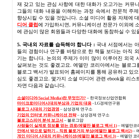
재 갖고 있는 관심 사항에 대한 대화가 오고가는 커뮤
그들의 대화 내용을 이해하는 과정 속에서 전문적 주제
향상시킬 수 있을 것입니다
.
소셜 미디어 활용 자체에 
디어
클럽
에 가입하시면
,
커뮤니케이션 전문가 이외에 소
에 관심이 많은 회원들과 다양한 대화에 동참하실 수 있
5.
국내외 자료를 습득해야 합니다
:
국내 서점에서는 아
들의 경험이나 연구를 바탕으로 한 책들 보다는 아직 
기는 합니다
.
논의의 주제가 이미 많이 이루어진 외국 
살펴보는 것도 좋겠고요
.
에델만 코리아에서는 블로그
블로그 백서가 발표되어 홈페이지를 통해 공유하고 있
심도 좋겠고요
.
몇가지 소셜 미디어 관련
ebook
을 리스
자면 다음과 같습니다
.
소셜미디어
(
Social Media)
란
무엇인가?
–
한국정보산업연합회
마이크로
미디어
시대의부상과
기업의
대응
- LG
경제연구원
블로그
시대의
기업경영
–
삼성경제 연구소
기업의
인터넷
커뮤니케이션
전략
–
삼성경제 연구소
블로고스피어
분석
보고서
–
블로그얌
사람들이
실제
로
정보를
얻는
경로(
에델만
블로그
백서 1)
–
에델만코
안에서
밖으로
말하기
–
직원
블로거의
부상(
에델만
블로그
백서2)
–
개
인
미디어
시대의
커뮤니케이션(
에델만
블로그
백서 3)
–
에델만 코