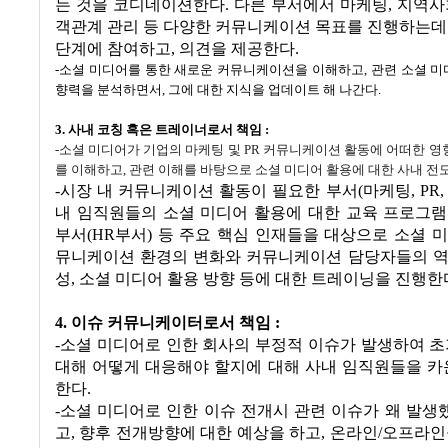
는 것을 코디네이션한다
.
다른 부서에서 마케팅
,
지역사
객관계 관리 등 다양한 커뮤니케이션 목표를 진행하는데
단계에 참여하고
,
의견을 제공한다
.
-
소셜 미디어를 통한 새로운 커뮤니케이션을 이해하고
,
관련 소셜 미
향력을 분석하면서
,
그에 대한 지식을 업데이트 해 나간다
.
3. 사내 코칭 혹은 트레이너로서 책임
:
-
소셜 미디어가 기업의 마케팅 및
PR
커뮤니케이션 활동에 어떠한 영향
를 이해하고
,
관련 이해를 바탕으로 소셜 미디어 활용에 대한 사내 전
-
시장 내 커뮤니케이션 활동이 필요한 부서
(
마케팅
, PR
내 임직원들의 소셜 미디어 활용에 대한 교육 프로그램
부서
(HR
부서
)
등 주요 핵심 인재들을 대상으로 소셜 
뮤니케이션 환경의 변화와 커뮤니케이션 담당자들의 역
성
,
소셜 미디어 활용 방향 등에 대한 트레이닝을 진행한
4. 이슈 커뮤니케이터로서 책임
:
-
소셜 미디어로 인한 회사의 부정적 이슈가 발생하여 초
대해 어떻게 대응해야 할지에 대해 사내 임직원들을 
한다
.
-
소셜 미디어로 인한 이슈 전개시 관련 이슈가 왜 발생
고
,
향후 전개방향에 대한 예상을 하고
,
온라인
/
오프라인