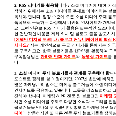
2. RSS
리더기를 활용합니다
:
소셜 미디어에 대한 지식
적하기 위해서는 소셜 미디어를 주제로 이야기하는 블로
독해야 합니다
.
일정 수준에 오른 소셜 미디어 주제 블
속적으로 구독하는 과정에서 나만의 인사이트가 개발될 
요
.
그런 연유로
RSS
리더기 활용은 필수적인 요소이며
한 전반적인 내용은 저희 회사 팀 블로그 글을 참고하
[
에델만
디지털
토크] #3:
블로그
커뮤니케이션의
핵심 R
시나요?
저는 개인적으로 구글 리더기를 통해서는 외국
로 구독하고요
.
한국 블로거들은 한
RSS
를 활용하여 구
구독활용법은
한RSS
만화
가이드
와
동영상
가이드
를 
다
.
3.
소셜 미디어 주제 블로거들과 관계를 구축해야 합니
포스트로 정리를 할 예정이지만
, 2007
년 초반에 비하면
많은 마케팅
, PR,
입소문 마케팅 블로거들이 소셜 미디어
인사이트를 공유하고 있습니다
.
그들을 리스트업하고 그
진해야 합니다
.
마케팅
& PR
전문 팀 블로그인
마케팅
시면 소셜 미디어를 주제로 다양한 소식과 스토리를 전
블로거들을 만나실 수 있습니다
.
홍보
&
마케팅 전문 
디어
에 방문하시면 또 다른 전문 주제 블로거들을 접하