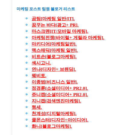
마케팅 포스트 팀원 블로거 리스트
곰팅[
마케팅
일반/IT].
꿈꾸는
바다[
광고+ PR].
마스크맨[IT/
모바일
마케팅].
마케팅전쟁[
바이럴+
게릴라
마케팅].
마키디어[
마케팅일반].
맥스매딕[
마케팅
일반].
비트손[
블로그마케팅].
섹시고니.
연나[
디자인+
브랜딩].
웨비토.
이종범[
비즈니스
일반].
정경륜[
소셜미디어+ PR2.0].
쥬니캡[
소셜미디어+ PR2.0].
지니캡[
검색엔진마케팅].
쩡세.
천계성[
디지털마케팅].
쿨몬스터[
디자인+
아이디어].
화니[
블로그마케팅].