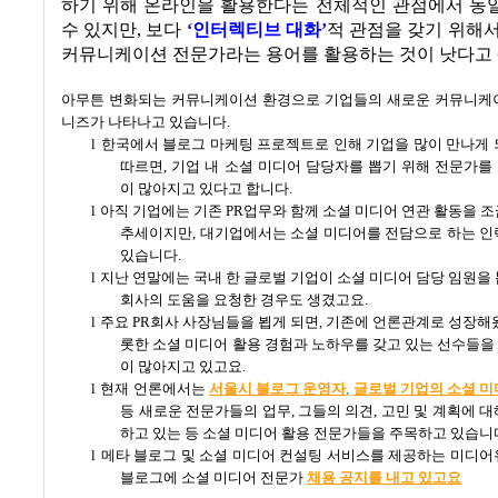
하기 위해 온라인을 활용한다는 전체적인 관점에서 동
수 있지만
,
보다
‘
인터렉티브 대화
’
적 관점을 갖기 위해
커뮤니케이션 전문가라는 용어를 활용하는 것이 낫다고
아무튼 변화되는 커뮤니케이션 환경으로 기업들의 새로운 커뮤니케
니즈가 나타나고 있습니다
.
l
한국에서 블로그 마케팅 프로젝트로 인해 기업을 많이 만나게 
따르면
,
기업 내 소셜 미디어 담당자를 뽑기 위해 전문가를
이 많아지고 있다고 합니다
.
l
아직 기업에는 기존
PR
업무와 함께 소셜 미디어 연관 활동을 
추세이지만
,
대기업에서는 소셜 미디어를 전담으로 하는 인
있습니다
.
l
지난 연말에는 국내 한 글로벌 기업이 소셜 미디어 담당 임원을
회사의 도움을 요청한 경우도 생겼고요
.
l
주요
PR
회사 사장님들을 뵙게 되면
,
기존에 언론관계로 성장해
롯한 소셜 미디어 활용 경험과 노하우를 갖고 있는 선수들
이 많아지고 있고요
.
l
현재 언론에서는
서울시
블로그
운영자
,
글로벌
기업의
소셜
미
등 새로운 전문가들의 업무
,
그들의 의견
,
고민 및 계획에 
하고 있는 등 소셜 미디어 활용 전문가들을 주목하고 있습니
l
메타 블로그 및 소셜 미디어 컨설팅 서비스를 제공하는 미디어
블로그에 소셜 미디어 전문가
채용 공지를 내고 있고요