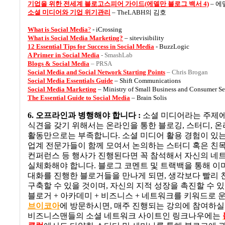
기업을
위한
전세계
블로고스피어
가이드(
에델만
블로그
백서 4)
–
에
소셜
미디어와
기업
위기관리
– TheLABH
의 김호
What is Social Media
?
- iCrossing
What is Social Media
Marketing?
– sitevisibility
12 Essential Tips for Success in Social Media
- BuzzLogic
A Primer in Social Media
- SmashLab
Blogs & Social Media
– PRSA
Social Media and Social Network Starting Points
– Chris Brogan
Social Media
Essentials Guide
– Shift Communications
Social Media
Marketing
– Ministry of Small Business and Consumer Se
The Essential Guide to Social Media
– Brain Solis
6.
오프라인과 병행해야 합니다
:
소셜 미디어라는 주제에
식견을 갖기 위해서는 온라인을 통한 블로깅
,
스터디
,
온
활동만으로는 부족합니다
.
소셜 미디어 활용 경험이 있는
업계 전문가들이 함께 모여서 논의하는 스터디 혹은 친목
컨퍼런스 등 행사가 진행된다면 꼭 참석해서 자신의 네
실체화해야 합니다
.
블로그 코멘트 및 트랙백을 통해 이
대화를 진행한 블로거들을 만나게 되면
,
생각보다 빨리 
구축할 수 있을 것이며
,
자신의 지적 성장을 촉진할 수 
블로거
+
아카데미
+
비즈니스
+
네트워크를 키워드로 
브이코아
에 방문하시면
,
매주 진행되는 강의에 참여하실
비즈니스맨들의 소셜 네트워크 사이트인 링크나우에는