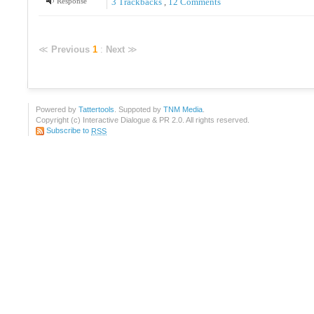
Response
3
Trackbacks
,
12
Comments
≪
Previous
1
:
Next
≫
Powered by
Tattertools
. Suppoted by
TNM Media
.
Copyright (c) Interactive Dialogue & PR 2.0. All rights reserved.
Subscribe to
RSS