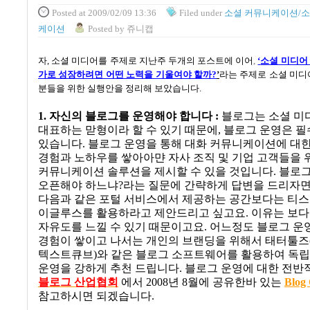
Posted
at 2009/02/09 13:36
Filed
under
소셜 커뮤니케이션/소
케이션
Posted
by
쥬니캡
자
,
소셜 미디어를 주제로 지난주 두개의 포스트에 이어
,
‘
소셜 미디어
가로 성장하려면 어떤 노력을 기울여야 할까
?
’
라는 주제로 소셜 미디
분들을 위한 실행안을 정리해 보았습니다
.
1.
자신의 블로그를 운영해야 합니다
:
블로그는 소셜 미
대표하는 맏형이라 할 수 있기 때문에
,
블로그 운영은 필
있습니다
.
블로그 운영을 통해 대화 커뮤니케이션에 대
경험과 노하우를 쌓아아먄 자사 조직 및 기업 고객들을 
커뮤니케이션 솔루션을 제시할 수 있을 것입니다
.
블로그
오픈해야 하느냐
?
라는 질문에 간략하게 답변을 드리자
다음과 같은 포털 서비스에서 제공하는 공간보다는 티
이글루스를 활용하라고 제안드리고 싶고요
.
이유는 보다
자유도를 느낄 수 있기 때문이고요
.
어느정도 블로그 운
경험이 쌓이고 나서는 개인의 브랜딩을 위해서 태터툴즈
텍스트큐브
)
와 같은 블로그 소프트웨어를 활용하여 독
운영을 강하게 추천 드립니다
.
블로그 운영에 대한 전반
블
로그
산
업
협
회
에서
2008
년
8
월에 공유한바 있는
Blog
참고하시면 되겠습니다
.