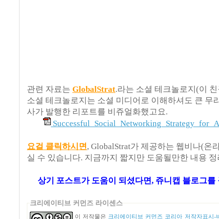
관련 자료는
GlobalStrat
.
라는 소셜 테크놀로지
(
이 
소셜 테크놀로지는 소셜 미디어로 이해하셔도 큰 무리
사가 발행한 리포트를 비쥬얼화했고요
.
Successful_Social_Networking_Strategy_for_As
요
걸
클
릭
하
시
면
, GlobalStrat
가 제공하는 웹비나
(
온라
실 수 있습니다
.
지금까지 짧지만 도움될만한 내용 
상기 포스트가 도움이 되셨다면, 쥬니캡 블로그를
크리에이티브 커먼즈 라이센스
이 저작물은
크리에이티브 커먼즈 코리아 저작자표시-비