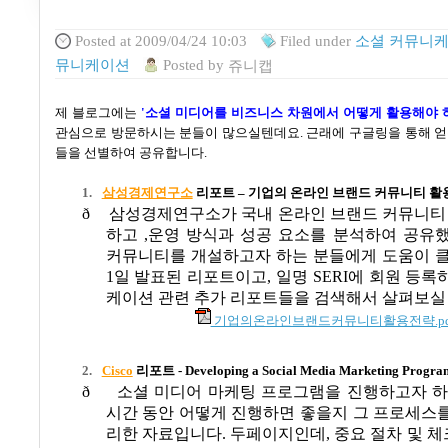
Posted
at 2009/04/24 10:03
Filed
under
소셜 커뮤니케
뮤니케이션
Posted
by
쥬니캡
제 블로그에는
'소셜 미디어를 비즈니스 차원에서 어떻게 활용해야
관심으로 방문하시는 분들이 많으실텐데요
.
근래에 구글링을 통해 얻
들을 선별하여 공유합니다
.
1.
삼성경제연구소
리포트
–
기업의 온라인 브랜드 커뮤니티 활
ð
삼성경제연구소가 국내 온라인 브랜드 커뮤니티
하고
,
운영 방식과 성공 요소를 분석하여 공유
커뮤니티를 개설하고자 하는 분들에게 도움이 클
1일 발표된 리포트이고, 일명 SERI에 회원 등
케이션 관련 추가 리포트들을 검색해서 살펴보실 
기업의온라인브랜드커뮤니티활용전략.pd
2.
Cisco
리포트
- Developing a Social Media Marketing Progra
ð
소셜 미디어 마케팅 프로그램을 진행하고자 
시간 동안 어떻게 진행하면 좋을지 그 프로세스
리한 자료입니다
.
두페이지인데
,
중요 절차 및 