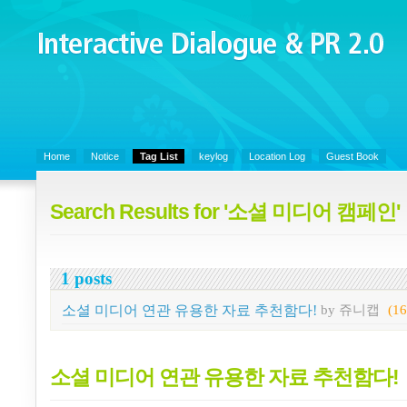
Interactive Dialogue &
PR 2.0
Juny's Blog is open for sharing personal experience and knowledge on k
Communicaitons, Soft Skills, Social Media
Home
Notice
Tag List
keylog
Location Log
Guest Book
Search Results for '소셜 미디어 캠페인'
1 posts
소셜 미디어 연관 유용한 자료 추천함다!
by 쥬니캡
(16
소셜 미디어 연관 유용한 자료 추천함다!