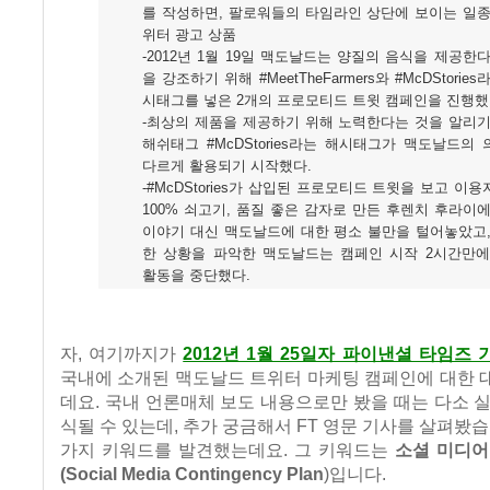
를 작성하면, 팔로워들의 타임라인 상단에 보이는 일종
위터 광고 상품
-2012년 1월 19일 맥도날드는 양질의 음식을 제공한
을 강조하기 위해 #MeetTheFarmers와 #McDStories
시태그를 넣은 2개의 프로모티드 트윗 캠페인을 진행했
-최상의 제품을 제공하기 위해 노력한다는 것을 알리기
해쉬태그 #McDStories라는 해시태그가 맥도날드의
다르게 활용되기 시작했다.
-#McDStories가 삽입된 프로모티드 트윗을 보고 이
100% 쇠고기, 품질 좋은 감자로 만든 후렌치 후라이
이야기 대신 맥도날드에 대한 평소 불만을 털어놓았고,
한 상황을 파악한 맥도날드는 캠페인 시작 2시간만에
활동을 중단했다.
자, 여기까지가
2012년 1월 25일자 파이낸셜 타임즈 
국내에 소개된 맥도날드 트위터 마케팅 캠페인에 대한 
데요. 국내 언론매체 보도 내용으로만 봤을 때는 다소 
식될 수 있는데, 추가 궁금해서 FT 영문 기사를 살펴봤습
가지 키워드를 발견했는데요. 그 키워드는
소셜 미디어
(Social Media Contingency Plan
)입니다.