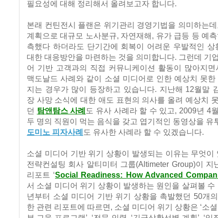
필요성에 대해 정리해서 올려보고자 합니다.
본래 컨틴전시 플랜은 위기관리 경영기법을 의미하는데요
계획으로 대규모 노사분규, 자연재해, 유가 급등 등 예측
측했다 하더라도 단기간에 회복이 어려운 우발적인 상황
대한 대응방안을 마련하는 것을 의미합니다. 그런데 기
어 기반 고객과의 직접 커뮤니케이션 활동이 많아지면서
맥도날드 사례와 같이 소셜 미디어로 인한 예상치 못한
지는 경우가 많이 등장하고 있습니다. 지난해 12월말
장 사망 소식에 대한 애도 표현의 의사를 올려 예상치 
던
탐앤탐스 사례
도 유사 사례라 할 수 있고, 2009년 
두 명의 직원이 먹는 음식을 갖고 엽기적인 동영상을 
도미노 피자사례
도 유사한 사례라 할 수 있겠습니다.
소셜 미디어 기반 위기 상황이 발생되는 이유는 무엇이
전략컨설팅 회사 알티미터 그룹(Altimeter Group)이 
리포트 ‘
Social Readiness: How Advanced Compani
서 소셜 미디어 위기 상황이 발생하는 원인을 살펴볼 수 있
년부터 소셜 미디어 기반 위기 상황을 촉발했던 50개
한 관련 리포트에 따르면, 소셜 미디어 위기 상황은 ‘소셜
부 교육 프로그램’, ‘전문 인력, ‘긴급상황선별 계획’, ‘임직