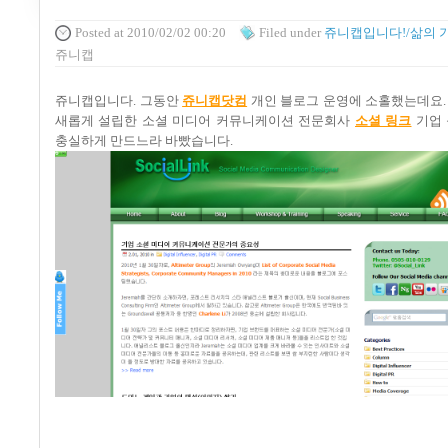
Posted
at 2010/02/02 00:20
Filed
under
쥬니캡입니다!/삶의 
쥬니캡
쥬니캡입니다
.
그동안
쥬니캡닷컴
개인 블로그 운영에 소홀했는데요
새롭게 설립한 소셜 미디어 커뮤니케이션 전문회사
소셜 링크
기업 
충실하게 만드느라 바빴습니다
.