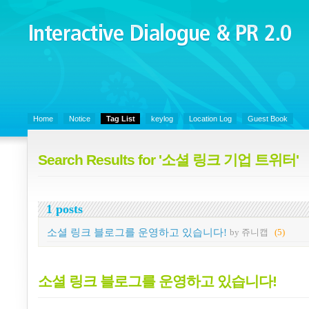
Interactive Dialogue &
PR 2.0
Juny's Blog is open for sharing personal experience and knowledge on k
Organizational Communicaitons, Soft Skills, Social Media
Home
Notice
Tag List
keylog
Location Log
Guest Book
Search Results for '소셜 링크 기업 트위터'
1 posts
소셜 링크 블로그를 운영하고 있습니다!
by 쥬니캡
(5)
소셜 링크 블로그를 운영하고 있습니다!