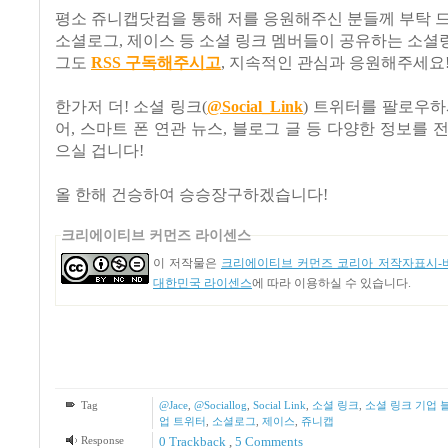
평소 쥬니캡닷컴을 통해 저를 응원해주신 분들께 부탁 
소셜로그
,
제이스 등 소셜 링크 멤버들이 공유하는 소셜
그도
RSS
구독해주시고
,
지속적인 관심과 응원해주세요
한가저 더! 소셜 링크(
@Social_Link
) 트위터를 팔로우하
어, 스마트 폰 연관 뉴스, 블로그 글 등 다양한 정보를 
으실 겁니다!
올 한해 건승하여 승승장구하겠습니다
!
크리에이티브 커먼즈 라이센스
이 저작물은
크리에이티브 커먼즈 코리아 저작자표시-비
대한민국 라이센스
에 따라 이용하실 수 있습니다.
Tag
@Jace
,
@Sociallog
,
Social Link
,
소셜 링크
,
소셜 링크 기업 
업 트위터
,
소셜로그
,
제이스
,
쥬니캡
Response
0 Trackback
,
5
Comments