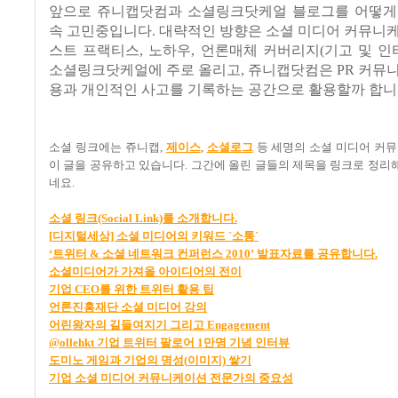
앞으로 쥬니캡닷컴과 소셜링크닷케얼 블로그를 어떻게
속 고민중입니다
.
대략적인 방향은 소셜 미디어 커뮤니케
스트 프랙티스
,
노하우
,
언론매체 커버리지
(
기고 및 인
소셜링크닷케얼에 주로 올리고
,
쥬니캡닷컴은
PR
커뮤니
용과 개인적인 사고를 기록하는 공간으로 활용할까 합
소셜 링크에는 쥬니캡
,
제이스
,
소셜로그
등 세명의 소셜 미디어 커
이 글을 공유하고 있습니다
.
그간에 올린 글들의 제목을 링크로 정리
네요
.
소셜
링크(Social Link)
를
소개합니다.
[
디지털세상]
소셜
미디어의
키워드 `
소통`
‘
트위터 &
소셜
네트워크
컨퍼런스 2010’
발표자료를
공유합니다.
소셜미디어가
가져올
아이디어의
전이
기업 CEO
를
위한
트위터
활용
팁
언론진흥재단
소셜
미디어
강의
어린왕자의
길들여지기
그리고 Engagement
@ollehkt
기업
트위터
팔로어 1
만명
기념
인터뷰
도미노
게임과
기업의
명성(
이미지)
쌓기
기업
소셜
미디어
커뮤니케이션
전문가의
중요성