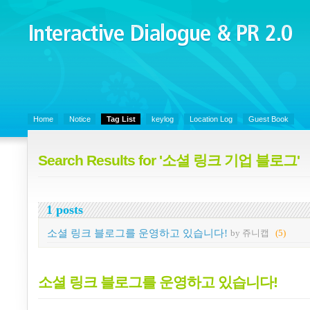
Interactive Dialogue &
PR 2.0
Juny's Blog is open for sharing personal experience and knowledge on k
Organizational Communicaitons, Soft Skills, Social Media
Home
Notice
Tag List
keylog
Location Log
Guest Book
Search Results for '소셜 링크 기업 블로그'
1 posts
소셜 링크 블로그를 운영하고 있습니다!
by 쥬니캡
(5)
소셜 링크 블로그를 운영하고 있습니다!