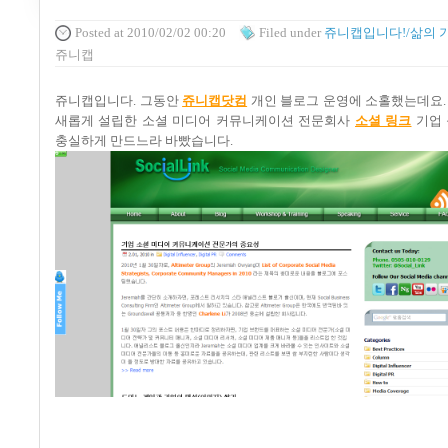
Posted
at 2010/02/02 00:20
Filed
under
쥬니캡입니다!/삶의 
쥬니캡
쥬니캡입니다
.
그동안
쥬니캡닷컴
개인 블로그 운영에 소홀했는데요
새롭게 설립한 소셜 미디어 커뮤니케이션 전문회사
소셜 링크
기업 
충실하게 만드느라 바빴습니다
.