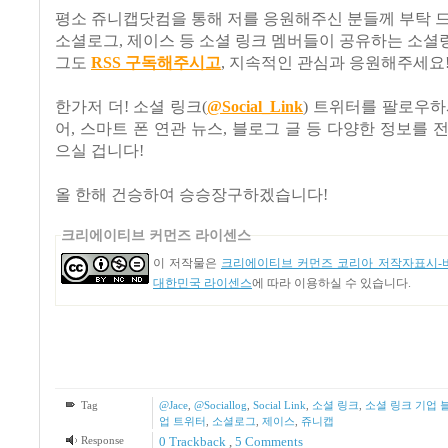
평소 쥬니캡닷컴을 통해 저를 응원해주신 분들께 부탁 
소셜로그
,
제이스 등 소셜 링크 멤버들이 공유하는 소셜
그도
RSS
구독해주시고
,
지속적인 관심과 응원해주세요
한가저 더! 소셜 링크(
@Social_Link
) 트위터를 팔로우하
어, 스마트 폰 연관 뉴스, 블로그 글 등 다양한 정보를 
으실 겁니다!
올 한해 건승하여 승승장구하겠습니다
!
크리에이티브 커먼즈 라이센스
이 저작물은
크리에이티브 커먼즈 코리아 저작자표시-비
대한민국 라이센스
에 따라 이용하실 수 있습니다.
Tag
@Jace
,
@Sociallog
,
Social Link
,
소셜 링크
,
소셜 링크 기업 
업 트위터
,
소셜로그
,
제이스
,
쥬니캡
Response
0 Trackback
,
5
Comments