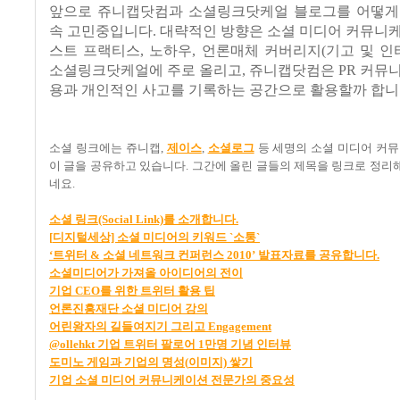
앞으로 쥬니캡닷컴과 소셜링크닷케얼 블로그를 어떻게
속 고민중입니다
.
대략적인 방향은 소셜 미디어 커뮤니케
스트 프랙티스
,
노하우
,
언론매체 커버리지
(
기고 및 인
소셜링크닷케얼에 주로 올리고
,
쥬니캡닷컴은
PR
커뮤니
용과 개인적인 사고를 기록하는 공간으로 활용할까 합
소셜 링크에는 쥬니캡
,
제이스
,
소셜로그
등 세명의 소셜 미디어 커
이 글을 공유하고 있습니다
.
그간에 올린 글들의 제목을 링크로 정리
네요
.
소셜
링크(Social Link)
를
소개합니다.
[
디지털세상]
소셜
미디어의
키워드 `
소통`
‘
트위터 &
소셜
네트워크
컨퍼런스 2010’
발표자료를
공유합니다.
소셜미디어가
가져올
아이디어의
전이
기업 CEO
를
위한
트위터
활용
팁
언론진흥재단
소셜
미디어
강의
어린왕자의
길들여지기
그리고 Engagement
@ollehkt
기업
트위터
팔로어 1
만명
기념
인터뷰
도미노
게임과
기업의
명성(
이미지)
쌓기
기업
소셜
미디어
커뮤니케이션
전문가의
중요성