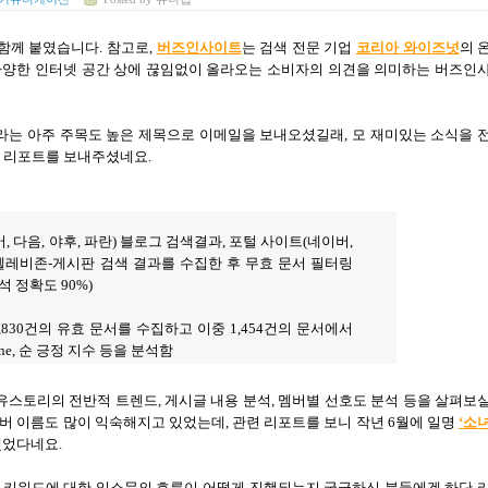
 함께 붙였습니다
.
참고로
,
버즈인사이트
는 검색 전문 기업
코
리
아
와
이
즈
넛
의 
다양한 인터넷 공간 상에 끊임없이 올라오는 소비자의 의견을 의미하는 버즈인
라는 아주 주목도 높은 제목으로 이메일을 보내오셨길래
,
모 재미있는 소식을 
한 리포트를 보내주셨네요
.
버
,
다음
,
야후
,
파란
)
블로그 검색결과
,
포털 사이트
(
네이버
,
텔레비존
-
게시판 검색 결과를 수집한 후 무효 문서 필터링
석 정확도
90%)
,830
건의 유효 문서를 수집하고 이중
1,454
건의 문서에서
ne,
순 긍정 지수 등을 분석함
유스토리의 전반적 트렌드
,
게시글 내용 분석
,
멤버별 선호도 분석 등을 살펴보
버 이름도 많이 익숙해지고 있었는데
,
관련 리포트를 보니 작년
6
월에 일명
‘
소
했었다네요
.
 키워드에 대한 입소문의 흐름이 어떻게 진행되는지 궁금하신 분들에겐 하단 