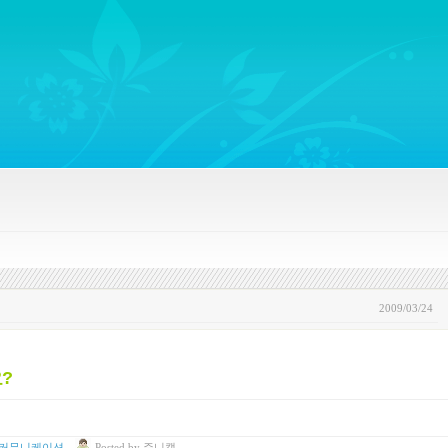
ywords regarding Business communications, Public Relations, Marketing Communica
2009/03/24
요?
 커뮤니케이션
Posted
by
쥬니캡