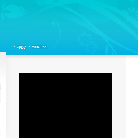
tions, Organizational Communicaitons, Soft Skills, Social Media
Admin
Write Post