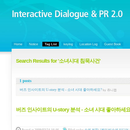
Interactive Dialogue &
PR 2.0
Juny's Blog is open for sharing personal experience and knowledge on ke
Home
Notice
Tag List
keylog
Location Log
Guest Book
Search Results for '소녀시대 침묵사건'
1 posts
버즈 인사이트의 U-story 분석 - 소녀 시대 좋아하세요?
by 쥬니캡
버즈 인사이트의 U-story 분석 - 소녀 시대 좋아하세
Posted
at 2009/03/24 16:46
Filed
under
소셜 커뮤니케이션/소셜 미디어