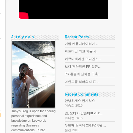
온
사
전
J u n y c a p
Recent Posts
기업 커뮤니케이터가 ...
파트타임 최고 커뮤니...
커뮤니케이션 오디언스...
보다 전략적인 PR 접근...
PR 활동의 신뢰성 구축...
마인드풀 리더의 대표 ...
Recent Comments
안녕하세요 반가워요
이승희 2016
실
Juny's Blog is open for sharing
옙, 오타가 맞슴다!!! 2011...
녀
personal experience and
쥬니캡 2013
knowledge on keywords
regarding Business
두번째 단락에 2011년 8월 ...
communications, Public
문진 2013
리