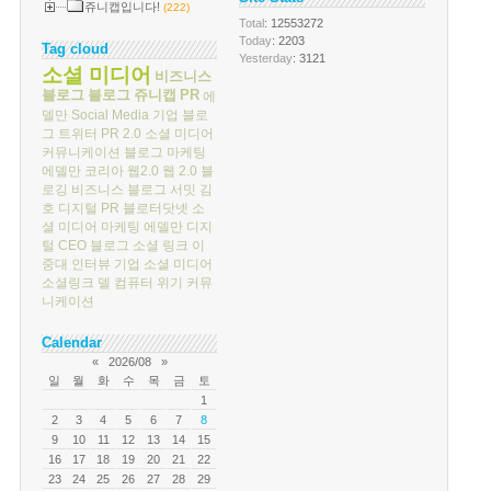
쥬니캡입니다!
(222)
Total
: 12553272
Today
: 2203
Tag cloud
Yesterday
: 3121
소셜 미디어
비즈니스
블로그
블로그
쥬니캡
PR
에
델만
Social Media
기업 블로
그
트위터
PR 2.0
소셜 미디어
커뮤니케이션
블로그 마케팅
에델만 코리아
웹2.0
웹 2.0
블
로깅
비즈니스 블로그 서밋
김
호
디지털 PR
블로터닷넷
소
셜 미디어 마케팅
에델만 디지
털
CEO 블로그
소셜 링크
이
중대
인터뷰
기업 소셜 미디어
소셜링크
델 컴퓨터
위기 커뮤
니케이션
Calendar
«
2026/08
»
일
월
화
수
목
금
토
1
2
3
4
5
6
7
8
9
10
11
12
13
14
15
16
17
18
19
20
21
22
23
24
25
26
27
28
29