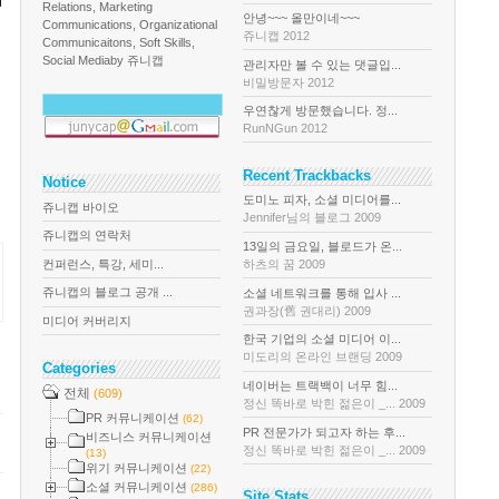
Relations, Marketing
안녕~~~ 올만이네~~~
Communications, Organizational
쥬니캡 2012
Communicaitons, Soft Skills,
Social Media
by 쥬니캡
관리자만 볼 수 있는 댓글입...
비밀방문자 2012
우연찮게 방문했습니다. 정...
RunNGun 2012
Recent Trackbacks
Notice
도미노 피자, 소셜 미디어를...
쥬니캡 바이오
Jennifer님의 블로그 2009
쥬니캡의 연락처
13일의 금요일, 블로드가 온...
컨퍼런스, 특강, 세미...
하츠의 꿈 2009
쥬니캡의 블로그 공개 ...
소셜 네트워크를 통해 입사 ...
권과장(舊 권대리) 2009
미디어 커버리지
한국 기업의 소셜 미디어 이...
미도리의 온라인 브랜딩 2009
Categories
네이버는 트랙백이 너무 힘...
전체
(609)
정신 똑바로 박힌 젊은이 _... 2009
PR 커뮤니케이션
(62)
PR 전문가가 되고자 하는 후...
비즈니스 커뮤니케이션
정신 똑바로 박힌 젊은이 _... 2009
(13)
위기 커뮤니케이션
(22)
소셜 커뮤니케이션
(286)
Site Stats