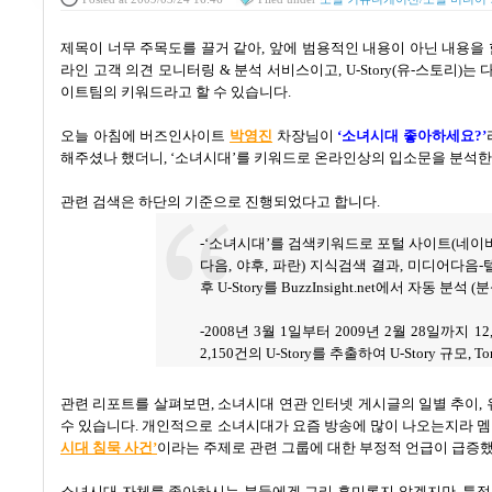
제목이 너무 주목도를 끌거 같아
,
앞에 범용적인 내용이 아닌 내용을
라인 고객 의견 모니터링
&
분석 서비스이고
, U-Story(
유
-
스토리
)
는 
이트팀의 키워드라고 할 수 있습니다
.
오늘 아침에 버즈인사이트
박
영
진
차장님이
‘
소녀시대 좋아하세요
?’
해주셨나 했더니
, ‘
소녀시대
’
를 키워드로 온라인상의 입소문을 분석
관련 검색은 하단의 기준으로 진행되었다고 합니다
.
-‘
소녀시대
’
를 검색키워드로 포털 사이트
(
네이
다음
,
야후
,
파란
)
지식검색 결과
,
미디어다음
-
후
U-Story
를
BuzzInsight.net
에서 자동 분석
(
분
-2008
년
3
월
1
일부터
2009
년
2
월
28
일까지
12
2,150
건의
U-Story
를 추출하여
U-Story
규모
, To
관련 리포트를 살펴보면
,
소녀시대 연관 인터넷 게시글의 일별 추이
,
수 있습니다
.
개인적으로 소녀시대가 요즘 방송에 많이 나오는지라 멤
시대
침
묵
사
건’
이라는 주제로 관련 그룹에 대한 부정적 언급이 급증
소녀시대 자체를 좋아하시는 분들에겐 그리 흥미롭지 않겠지만
,
특정