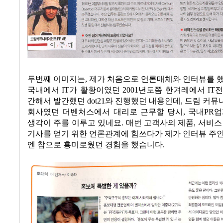
두번째 이미지는
,
제가 처음으로 언론매체와 인터뷰를 
국내에서
IT
가 활황이였던
2001
년도쯤 한겨레에서
IT
전
간해서 발간했던
dot21
와 진행했던 내용인데
,
드림 커뮤
회사였던 더벤처스에서 대리로 근무할 당시
,
국내
PR
업
생각이 주를 이루고 있네요
.
매번 고객사의 제품
,
서비스
기사를 얻기 위한 언론관계에 힘쓰다가 제가 인터뷰 주
엔 참으로 흥미로웠던 경험을 했습니다
.