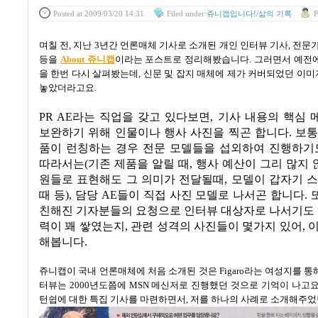
Posted
at 2009/03/20 14:31
Filed
under
쥬니캡입니다!/삶의 기록
P
며칠 전
,
지난
3
년간 언론매체 기사로 소개된 개인 인터뷰 기사
,
전문가
등을
About 쥬니캡
이라는 포스트로 정리해봤습니다.
그러면서 예전에
을 한번 다시 살펴봤는데
,
신문 및 잡지 매체에 제가 커버되었던 이
놓았더라고요
.
PR AE
라는 직업을 갖고 있다보면, 기사 내용의 핵심
보완하기 위해 인물이나 행사 사진을 찍곤 합니다
.
보통
품이 런칭하는 경우 전문 모델들을 섭외하여 진행하기
따라서는
(
기존 제품을 알릴 때
,
행사 예산이 그리 많지 
원들로 표현해도 그 의미가 전달될때
,
모델이 갑자기 스
때 등
),
담당
AE
들이 직접 사진 모델로 나서곤 합니다.
친해진 기자분들의 요청으로 인터뷰 대상자로 나서기도 
력이 꽤 쌓였는지, 관련 성격의 사진들이 몇가지 있어, 
해봅니다.
쥬니캡이 국내 언론매체에 처음 소개된 것은
Figaro
라는 여성지를 
터뷰는
2000
년도쯤에
MSN
메신저로 진행했던 것으로 기억이 나고
턴쉽에 대한 특집 기사를 마련하면서
,
저를 하나의 사례로 소개해주