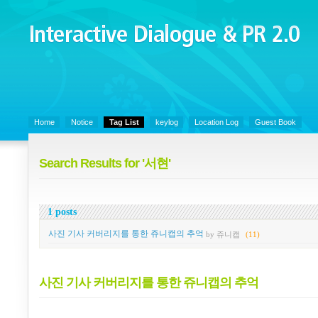
Interactive Dialogue &
PR 2.0
Juny's Blog is open for sharing personal experience and knowledge on k
Organizational Communicaitons, Soft Skills, Social Media
Home
Notice
Tag List
keylog
Location Log
Guest Book
Search Results for '서현'
1 posts
사진 기사 커버리지를 통한 쥬니캡의 추억
by 쥬니캡
(11)
사진 기사 커버리지를 통한 쥬니캡의 추억