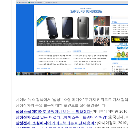
네이버 뉴스 검색에서
‘
삼성
’ ‘
소셜 미디어
’
두가지 키워드로 기사 검색
삼성전자의 주요 활동에 대한 포인트를 잡아보았습니다
.
通
(
머니투데이방송
2010
삼성
소셜미디어
로
했더니
보는
눈
달라졌다
(
한국경제
, 
삼성전자
'
소셜
말문'
터졌다…페이스북ㆍ트위터 '
삼매경'
(
아시아경제
, 2010
삼성전자
,
소셜미디어
가이드북에는
어떤
내용이?