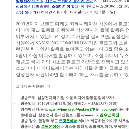
(
이데일리
, 2010
년
9
삼성전자
새
소식,
신문과
트위터에
동시에
쏜다
(
파이낸셜뉴스
2010
년
5
월
19
삼성
직원 10
명중 6
명,
소셜미디어
활용
(
아이티데일리
, 2010
년
2
월
11
일
)
삼성
, SNS
기반
캠페인
진행
2009
년까지 브랜드 마케팅 커뮤니케이션 차원에서 블로
미디어 채널 활동을 진행해온 삼성전자의 올해 활동은 
이루어지고 있는데요
.
상기 기사들을 살펴보면
,
삼성전자
차원에서
SAMSUNG TOMORROW
기업 블로그와 소셜
런칭한후 다양한 활동을 보여주고 있습니다
. 5
월 중순 
6
명이 소셜 미디어를 활용하고 있으며
,
소셜 미디어 뉴
개념도 국내 기업 최초로 블로그 기반으로 진행하고 있
소셜 미디어 가이드북이라는 지침서를 만들어 글로벌 
삼성전자 직원이라면 참고해야 하는 자료를 공유하고 
그래서 준비했습니다
.
·
방송주제
:
삼성전자의 기업 소셜 미디어 활동을 알아보자
!
·
방송일시
:
2010
년
11
월
11
일
(
목
)
저녁
7
시
~ 8
시
(1
시간 예정
)
·
참석예정자
:
@hongss
,
@junycap
,
@pakseri79
(
@hiconcep
)
님은 이
·
초대 손님
:
삼성전자 온라인홍보그룹
@soomink
(
김수민 차장
)
·
방송 장소
:
합정역 부근
트윗온에어
서비스 제공하는 아이쿠 사무실
·
방송보는법
:
트윗온에어
서비스를 통해 방송할 예정이며
,
구체적인