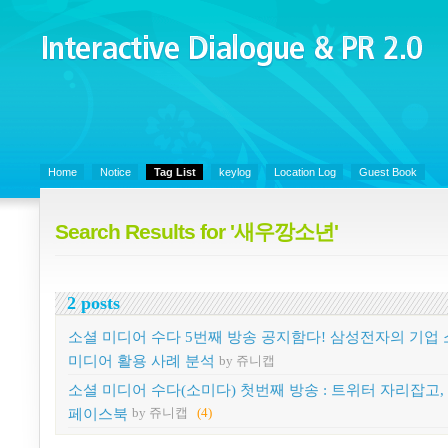
Interactive Dialogue &
PR 2.0
Juny's Blog is open for sharing personal experience and knowledge on k
Organizational Communicaitons, Soft Skills, Social Media
Home
Notice
Tag List
keylog
Location Log
Guest Book
Search Results for '새우깡소년'
2 posts
소셜 미디어 수다 5번째 방송 공지함다! 삼성전자의 기업
미디어 활용 사례 분석
by 쥬니캡
소셜 미디어 수다(소미다) 첫번째 방송 : 트위터 자리잡고,
페이스북
by 쥬니캡
(4)