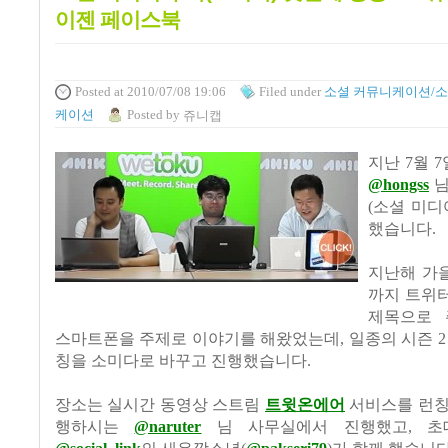
이젠 페이스북
Posted
at 2010/07/08 19:06
Filed
under
소셜 커뮤니케이션/소
케이션
Posted
by
쥬니캡
지난
7
월
7
@hongss
님
(
소셜 미디
했습니다
.
지난해 가
까지 트위
제목으로 
스마트폰을 주제로 이야기를 해왔었는데
,
일종의 시즌
칭을 소미다로 바꾸고 진행했습니다
.
장소는 실시간 동영상 스트림
트윗온에어
서비스를 런칭
행하시는
@naruter
님 사무실에서 진행했고
,
초