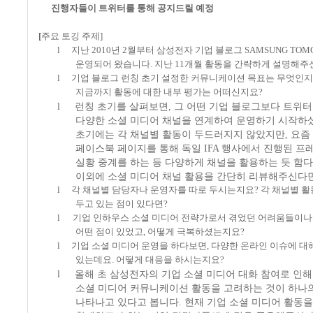
진행자들이 트위터를 통해 공지드릴 예정
[
주요 토깅 주제
]
l
지난
2010
년
2
월부터 삼성전자 기업 블로그
SAMSUNG TO
운영되어 왔습니다
.
지난
11
개월 활동을 간략하게 설명해주
l
기업 블로그 런칭 초기 설정한 커뮤니케이션 목표는 무엇인
지금까지 활동에 대한 내부 평가는 어떠신지요
?
l
런칭 초기를 살펴보면
,
그 어떤 기업 블로그보다 트위터
다양한 소셜 미디어 채널을 연계하여 운영하기 시작하
초기에는 각 채널별 활동이 두드러지지 않았지만
,
요즘
페이스북 페이지를 통해 독일
IFA
행사에서 진행된 프
실황 중계를 하는 등 다양하게 채널을 활용하는 듯 함
이외에 소셜 미디어 채널 활용을 간단히 리뷰해주신다
l
각 채널별 담당자나 운영자를 따로 두시는지요
?
각 채널별 활
두고 있는 점이 있다면
?
l
기업 인하우스 소셜 미디어 전략가로서 겪었던 어려움들이나
어떤 점이 있었고
,
어떻게 극복하셨는지요
?
l
기업 소셜 미디어 운영을 하다보면
,
다양한 온라인 이슈에 대
있는데요
.
어떻게 대응을 하시는지요
?
l
올해 초 삼성전자의 기업 소셜 미디어 대화 참여로 인해
소셜 미디어 커뮤니케이션 활동을 고려하는 것이 하나
나타나고 있다고 봅니다
.
현재 기업 소셜 미디어 활동