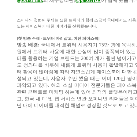
@social_link
의 새우깡소년
(
@pakseri79
)
가 함께 했습니
소미다의 첫번째 주제는 요즘 트위터와 함께 조금씩 국내에서도 사용
있는 페이스북에 대한 이야기를 진행했습니다
.
[
첫 방송 주제
-
트위터 자리잡고
,
이젠 페이스북
]
방송 배경
:
국내에서 트위터 사용자가
75
만 명에 육박하
원에서 트위터 사용에 대한 관심이 많이 증폭되어 있는
터를 활용하는 기업 브랜드는
200
여 개가 훨씬 넘어가고
도 청와대를 비롯해 새롭게 트위터 사용이 활발해지고 
터 활용이 많아짐에 따라 자연스럽게 페이스북에 대한 
성되고 있는데
,
사용자 수만 봤을 때는 이미
120
만 명이
파악되고 있다
.
해외 소셜 미디어 전문가들은 페이스북
관련 콘텐트를 마케팅 하는데 있어 최적의 플랫폼이라고
고
,
한국 내
IT
및 웹 서비스 연관 오피니언 리더들은 
년 내에 네이버를 대적한 채널로 성장할 것으로 보고 있