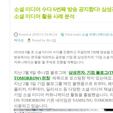
소셜 미디어 수다 5번째 방송 공지함다! 삼
소셜 미디어 활용 사례 분석
Posted
at 2010/11/10 06:24
Filed
under
소셜 커뮤니케이션/소
케이션
Posted
by
쥬니캡
2010
년
9
월 초 소셜 미디어 수다를 진행하고 두달만에
5
번째 방송을 
방송에서는 한국을 대표하는 글로벌 기업 중 삼성전자의
‘
기업 소셜 
커뮤니케이션 활동
’
을 주제로 진행할 계획입니다
.
지난
2
월
8
일 쥬니캡 블로그에
‘
삼성전자
,
기업 블로그
(T
TOMORROW)
런칭
’
제목으로 포스팅한 적이 있는데요
지난
2
월
3
일 기업 블로그를 메인 플랫폼으로 트위터
,
페
플리커
,
미투데이
,
딜리셔스 등 다양한 소셜 미디어 채널
기업 소셜 미디어 커뮤니케이션 활동을 출발했습니다
. 
ON TOMORROW 기존 네이밍은 SAMSUNG TOMOR
사용되고 있습니다.