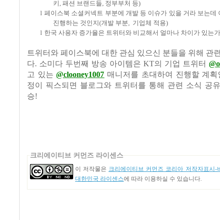
키
,
패션 브랜드들
,
정부부처 등
)
l
페이스북 소셜커넥트 부분에 개발 등 이슈가 있을 거라 보는데
진행하는 것인지
(
개발 부분
,
기업체 적용
)
l
한국 사용자 증가율은 트위터와 비교해서 얼마나 차이가 있는
트위터와 페이스북에 대한 관심 있으신 분들을 위해 관
다
.
소미다 두번째 방송 아이템은
KT
의 기업 트위터
@ol
고 있는
@clooney1007
매니저를 초대하여 진행할 계
정이 픽스되면 블로그와 트위터를 통해 관련 소식 공
승
!
크리에이티브 커먼즈 라이센스
이 저작물은
크리에이티브 커먼즈 코리아 저작자표시-비
대한민국 라이센스
에 따라 이용하실 수 있습니다.