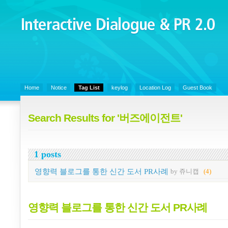
Interactive Dialogue &
PR 2.0
Juny's Blog is open for sharing personal experience and knowledge on k
Organizational Communicaitons, Soft Skills, Social Media
Home
Notice
Tag List
keylog
Location Log
Guest Book
Search Results for '버즈에이전트'
1 posts
영향력 블로그를 통한 신간 도서 PR사례
by 쥬니캡
(4)
영향력 블로그를 통한 신간 도서 PR사례