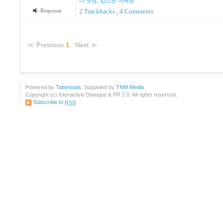
다 셋팅
,
입소문 마케팅
Response
2
Trackbacks
,
4
Comments
≪
Previous
1
:
Next
≫
Powered by
Tattertools
. Suppoted by
TNM Media
.
Copyright (c) Interactive Dialogue & PR 2.0. All rights reserved.
Subscribe to
RSS