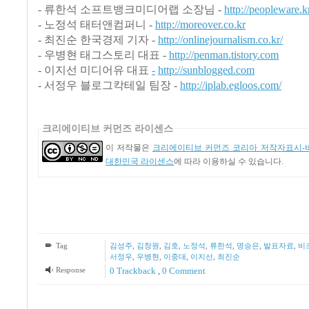
- 류한석 소프트뱅크미디어랩 소장님 -
http://peopleware.k
- 노정석 태터앤컴퍼니
-
http://moreover.co.kr
- 최진순 한국경제 기자 -
http://onlinejournalism.co.kr/
- 우병현 태그스토리 대표 -
http://penman.tistory.com
- 이지선 미디어유 대표
-
http://sunblogged.com
- 서정우 블로그칵테일 팀장 -
http://iplab.egloos.com/
크리에이티브 커먼즈 라이센스
이 저작물은
크리에이티브 커먼즈 코리아 저작자표시-비
대한민국 라이센스
에 따라 이용하실 수 있습니다.
Tag
김성주
,
김창원
,
김호
,
노정석
,
류한석
,
명승은
,
발표자료
,
비
서정우
,
우병현
,
이중대
,
이지선
,
최진순
Response
0 Trackback
,
0 Comment