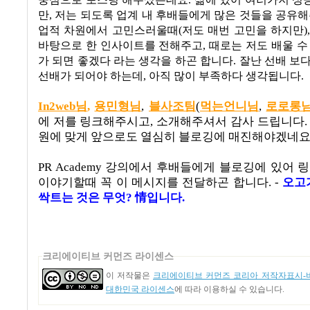
중심으로 포스팅 해주셨는데요. 삶에 있어 여러가지 성
만, 저는 되도록 업계 내 후배들에게 많은 것들을 공유해
업적 차원에서 고민스러울때(저도 매번 고민을 하지만)
바탕으로 한 인사이트를 전해주고, 때로는 저도 배울 수
가 되면 좋겠다 라는 생각을 하곤 합니다. 잘난 선배 보
선배가 되어야 하는데, 아직 많이 부족하다 생각됩니다.
In2web님
,
용민형님
,
블사조팀
(
먹는언니님
,
로로롱
에 저를 링크해주시고
,
소개해주셔서 감사 드립니다
원에 맞게 앞으로도 열심히 블로깅에 매진해야겠네요
PR Academy 강의에서 후배들에게 블로깅에 있어
이야기할때 꼭 이 메시지를 전달하곤 합니다. -
오고
싹트는 것은 무엇? 情입니다.
크리에이티브 커먼즈 라이센스
이 저작물은
크리에이티브 커먼즈 코리아 저작자표시-비
대한민국 라이센스
에 따라 이용하실 수 있습니다.