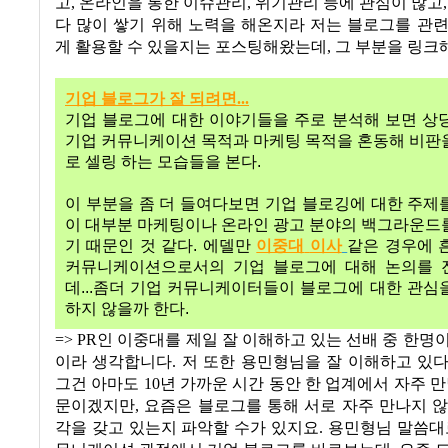
고, 온라인을 통한 이슈관리, 위기관리 등에 관심이 많고,
다 많이 쌓기 위해 노력을 해온지라 저는 블로그를 관
게 활용할 수 있을지는 포스팅해왔는데, 그 부분을 링크
기업
블로그가
잘
되려면...
기업
블로그에
대한
이야기들을
주로
분석해
보면
상
기업
커뮤니케이션
목적과
마케팅
목적을
혼동해
비판
로
셀링
하는
모습들을
본다
.
이
부분을
좀
더
들여다보면
기업
블로깅에
대한
주제
이
대부분
마케팅이나
온라인
광고
분야의
백그라운드
기
때문인
것
같다
.
에델만
이중대
이사
같은
경우에
커뮤니케이션으로서의
기업
블로그에
대해
논의를
데
...
좀더
기업
커뮤니케이터들이
블로그에
대한
관심
하지
않을까
한다
.
=> PR인 이중대를 제일 잘 이해하고 있는 선배 중 한명
이라 생각합니다. 저 또한 용민형님을 잘 이해하고 있
그건 아마도 10년 가까운 시간 동안 한 업계에서 자주 만
문이겠지만, 요즘은 블로그를 통해 서로 자주 만나지 
각을 갖고 있는지 파악할 수가 있지요. 용민형님 말씀대