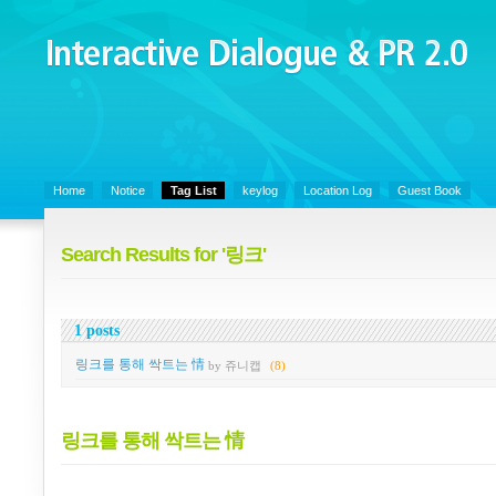
Interactive Dialogue &
PR 2.0
Juny's Blog is open for sharing personal experience and knowledge on k
Organizational Communicaitons, Soft Skills, Social Media
Home
Notice
Tag List
keylog
Location Log
Guest Book
Search Results for '링크'
1 posts
링크를 통해 싹트는 情
by 쥬니캡
(8)
링크를 통해 싹트는 情