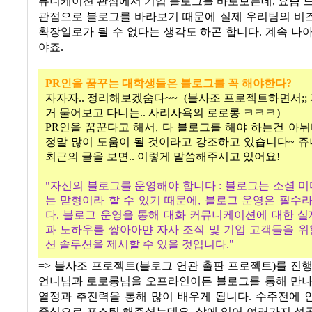
뮤니케이션 관점에서 기업 블로그를 바로보는데, 요즘 
관점으로 블로그를 바라보기 때문에 실제 우리팀의 비
확장일로가 될 수 없다는 생각도 하곤 합니다. 계속 나
야죠.
PR
인을
꿈꾸는
대학생들은
블로그를
꼭
해야한다?
자자자
..
정리해보겠숨다
~~ (
블사조 프로젝트하면서
;;
거 물어보고 다니는
..
사리사욕의 로로롱 ㅋㅋㅋ
)
PR
인을 꿈꾼다고 해서
,
다 블로그를 해야 하는건 아
정말 많이 도움이 될 것이라고 강조하고 있습니다
~
쥬
최근의 글을 보면
..
이렇게 말씀해주시고 있어요
!
"
자신의 블로그를 운영해야 합니다
:
블로그는 소셜 미
는 맏형이라 할 수 있기 때문에
,
블로그 운영은 필수라
다
.
블로그 운영을 통해 대화 커뮤니케이션에 대한 
과 노하우를 쌓아아먄 자사 조직 및 기업 고객들을 
션 솔루션을 제시할 수 있을 것입니다
."
=> 블사조 프로젝트(블로그 연관 출판 프로젝트)를 진
언니님과 로로롱님을 오프라인이든 블로그를 통해 만나
열정과 추진력을 통해 많이 배우게 됩니다. 수주전에 