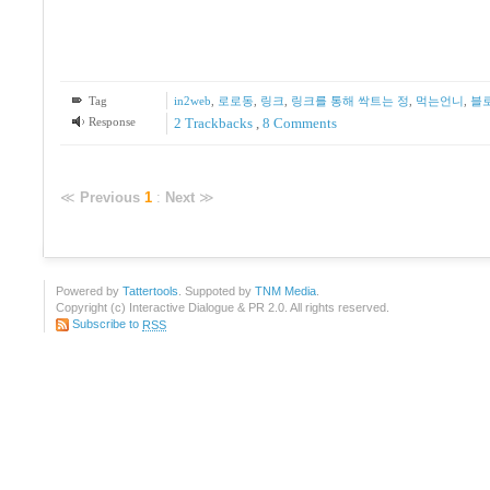
Tag
in2web
,
로로동
,
링크
,
링크를 통해 싹트는 정
,
먹는언니
,
블
Response
2
Trackbacks
,
8
Comments
≪
Previous
1
:
Next
≫
Powered by
Tattertools
. Suppoted by
TNM Media
.
Copyright (c) Interactive Dialogue & PR 2.0. All rights reserved.
Subscribe to
RSS