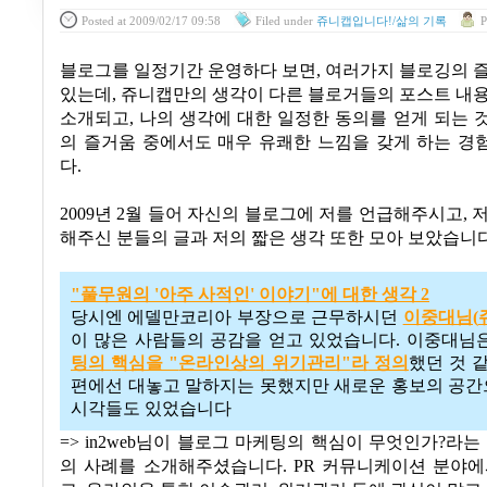
Posted
at 2009/02/17 09:58
Filed
under
쥬니캡입니다!/삶의 기록
P
블로그를 일정기간 운영하다 보면
,
여러가지 블로깅의 즐
있는데
,
쥬니캡만의 생각이 다른 블로거들의 포스트 내용
소개되고
, 나의 생각
에 대한 일정한 동의를 얻게 되는 것
의 즐거움 중에서도 매우 유쾌한 느낌을 갖게 하는 경
다
.
2009년 2월 들어 자신의 블로그에 저를 언급해주시고
,
저
해주신 분들의 글과 저의 짧은 생각 또한 모아 보았습니
"
풀무원의 '
아주
사적인'
이야기"
에
대한
생각 2
당시엔 에델만코리아 부장으로 근무하시던
이중대님(
이 많은 사람들의 공감을 얻고 있었습니다
.
이중대님
팅의
핵심을 "
온라인상의
위기관리"
라
정의
했던 것 
편에선 대놓고 말하지는 못했지만 새로운 홍보의 공
시각들도 있었습니다
=> in2web님이 블로그 마케팅의 핵심이 무엇인가?라는
의 사례를 소개해주셨습니다. PR 커뮤니케이션 분야에