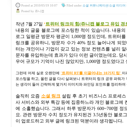
Posted
at 2010/05/19 10:07
Filed
under
소셜 커뮤니케이션/소셜 미디어
Posted
by
쥬니캡
작년
7
월
27
일
‘
트위터
링크의
힘(
쥬니캡
블로그
유입
경
내용의 글을 블로그에 포스팅한 적이 있습니다
.
내용의
로그 일평균 방문자 평균이
1,000
명 정도인데
,
트위터를 
링크를 공유하니
,
방문자 수가
40%
정도 늘어나게 되었
터는 개인이나 기업이 갖고 있는 정보 컨텐츠를 널리 
문자를 유입하는데 효과가 있다 이런 글이였는데요
. 당
우어 규모가 기억이 나진 않았지만, 1,000명 정도였다고
그런데 어제 실로 오랜만에
'트위터 RT를 이끌어내는 10가지 팁'
이
포스팅을 하고
,
올린 글을 다시 살펴보니 트위터의 링크 공유 파워가
는 생각이 들어 간략하게 몇가지 이미지와 파인딩 포인트를 정리하여
솔직히 요즘
소셜 링크
설립 후 초기 비즈니스 프로세스
사 서비스와 외부 특강 등에 집중하느라 개인 블로그에
에 소홀했습니다
.
그래서 하루 방문자가
600~700
명 정
요
.
관련 방문자 수치 정도가 유지된건
3.5
년동안 블로그
이 업로드하고 외부 글에 링크된 덕분이라 생각됩니다
.