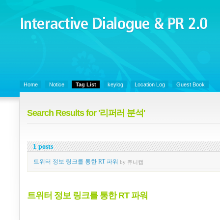
Interactive Dialogue &
PR 2.0
Juny's Blog is open for sharing personal experience and knowledge on k
Organizational Communicaitons, Soft Skills, Social Media
Home
Notice
Tag List
keylog
Location Log
Guest Book
Search Results for '리퍼러 분석'
1 posts
트위터 정보 링크를 통한 RT 파워
by 쥬니캡
트위터 정보 링크를 통한 RT 파워