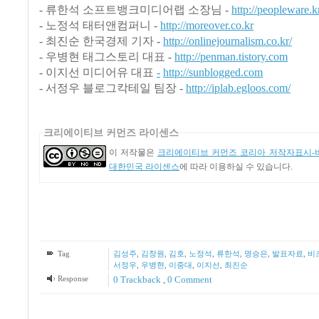
- 류한석 소프트뱅크미디어랩 소장님 -
http://peopleware.k
- 노정석 태터앤컴퍼니
-
http://moreover.co.kr
- 최진순 한국경제 기자 -
http://onlinejournalism.co.kr/
- 우병현 태그스토리 대표 -
http://penman.tistory.com
- 이지선 미디어유 대표
-
http://sunblogged.com
- 서정우 블로그칵테일 팀장 -
http://iplab.egloos.com/
크리에이티브 커먼즈 라이센스
이 저작물은
크리에이티브 커먼즈 코리아 저작자표시-비
대한민국 라이센스
에 따라 이용하실 수 있습니다.
Tag
김성주
,
김창원
,
김호
,
노정석
,
류한석
,
명승은
,
발표자료
,
비
서정우
,
우병현
,
이중대
,
이지선
,
최진순
Response
0 Trackback
,
0 Comment