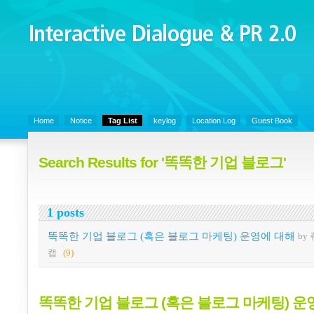
Interactive Dialogue &
PR 2.0
Juny's Blog is open for sharing personal experience and knowledge on k
Organizational Communicaitons, Soft Skills, Social Media
Home
Notice
Tag List
keylog
Location Log
Guest Book
Search Results for '똑똑한 기업 블로그'
1 posts
똑똑한 기업 블로그 (혹은 블로그 마케팅) 운영에 대해
by
캡
(9)
똑똑한 기업 블로그 (혹은 블로그 마케팅) 운