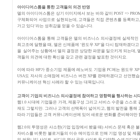
아이디어스톰을 통한 고객들의 의견 반영
델의 아이디어스톰은 상기 이미지에서 보는 바와 같이 POST => PROM
구체화되어 사업으로 실현되는데, 고객들은 직접 콘텐츠를 등록하고, 
가고 있다’라는 성취감을 얻을 수 있습니다.
아이디어스톰을 통해 고객들은 델의 비즈니스 의사결정에 실제적인 영
최고조에 달했을 때, 델은 신제품에 ‘윈도우 XP’을 다시 탑재하겠다
을 실어주는 상황에서 델의 결정은 상당한 파문을 일으키게 되는데, 델
객들의 의견에 대한 확신을 갖고 관련 결정을 발표한 것이지요.
이에 따라 HP가 중소기업 제품에 레노버도 기업용 PC에는 원도우 X
USA도 자사의 소매점에 비즈니스 버전 XP를 판매하겠다고 선언했
커뮤니케이션 혁신 사례라 할 수 있는 대목입니다.
고객이 기업의 비즈니스 의사결정에 참여하고 영향력을 행사하는 시
웹1.0 시대에 기업들은 가격, 제품구성 그리고 서비스 수준을 스스
재도 그렇지만. 그러나 고객의 선택폭이 넓어지고, 웹의 발전을 통해 
따라 기업들은 고객 커뮤니케이션에 있어 새로운 변화를 준비해야만 
웹2.0의 투명성은 사소한(기업 입장에서 봤을 때) 서비스 문제 혹은
자비스를 비롯한 블로거들의 이슈 메이킹으로 인해 기업 명성 및 제품 
인 커뮤니티 사이트, 비디오 영상 공유 사이트 등 다양한 소셜 미디어 