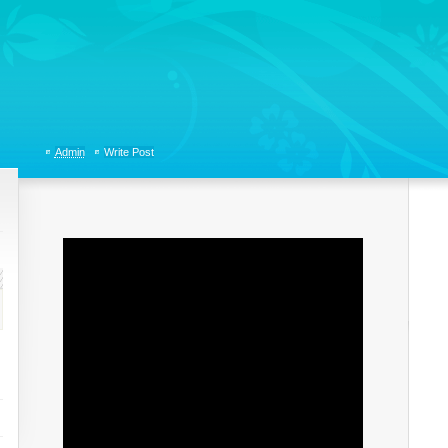
tions, Organizational Communicaitons, Soft Skills, Social Media
Admin
Write Post