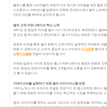
블로그를 통한 소비자들의 부정적 이슈 제기로 어려움을 겪은 델은 20
시도했으나, 2006년 8월 일본에서 개최된 컨퍼런스에서 델의 노트북이
1위의 자리를 HP에게 넘겨주게 됩니다.
델의 고객 커뮤니케이션 혁신 노력
2007년 초 창업주 마이클 델이 다시 CEO직으로도 복귀하면서, 델(D
한 요인 중 하나였다고 판단하였고, ‘델 2.0’이라는 새로운 기업 비전
새로운 비전을 통한 델의 변화가 고객가치의 실제적인 극대화로 새롭
한층 더 강화시키고, 소비자 중심의 뉴스 사이트인
디그닷컴
형식과 
스튜디오델
을 연달아 선보이게 됩니다.
이러한 일련의 사이트 런칭은 웹2.0 커뮤니케이션 환경의 변화로 인해
이트, 동영상 공유사이트를 통해 고객들과의 소통을 보다 강화하면
고 볼 수 있습니다.
이데아고라를 실현하기 위한 델의 아이디어스톰 런칭
<위키노믹스>의 저자이자 컨설팅 전문가인 돈 탭스코트와 앤서니 
풀기 위해 새로운 아이디어를 구하는 혁신적인 시장을 주목하는데, 그들은
생각, 아이디어를 뜻하는 idea와 그리스의 시민 집회장을 의미하는 ag