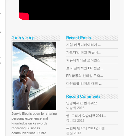
주
s
J u n y c a p
Recent Posts
기업 커뮤니케이터가 ...
파트타임 최고 커뮤니...
는
커뮤니케이션 오디언스...
수
보다 전략적인 PR 접근...
PR 활동의 신뢰성 구축...
마인드풀 리더의 대표 ...
Recent Comments
안녕하세요 반가워요
이승희 2016
Juny's Blog is open for sharing
옙, 오타가 맞슴다!!! 2011...
personal experience and
쥬니캡 2013
knowledge on keywords
regarding Business
두번째 단락에 2011년 8월 ...
communications, Public
문진 2013