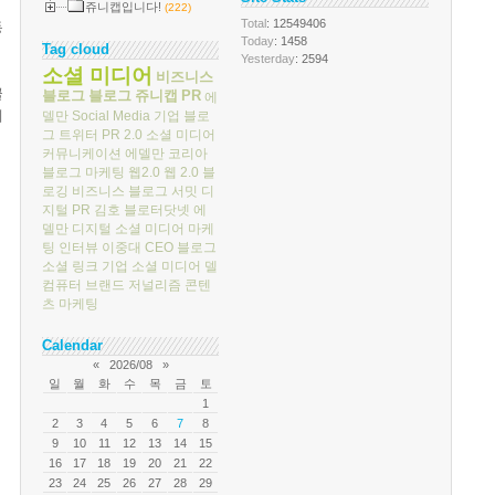
쥬니캡입니다!
(222)
Total
: 12549406
동
Today
: 1458
Tag cloud
Yesterday
: 2594
소셜 미디어
비즈니스
끌
블로그
블로그
쥬니캡
PR
에
예
델만
Social Media
기업 블로
그
트위터
PR 2.0
소셜 미디어
커뮤니케이션
에델만 코리아
블로그 마케팅
웹2.0
웹 2.0
블
로깅
비즈니스 블로그 서밋
디
지털 PR
김호
블로터닷넷
에
델만 디지털
소셜 미디어 마케
팅
인터뷰
이중대
CEO 블로그
소셜 링크
기업 소셜 미디어
델
컴퓨터
브랜드 저널리즘
콘텐
츠 마케팅
Calendar
«
2026/08
»
일
월
화
수
목
금
토
1
2
3
4
5
6
7
8
9
10
11
12
13
14
15
16
17
18
19
20
21
22
23
24
25
26
27
28
29