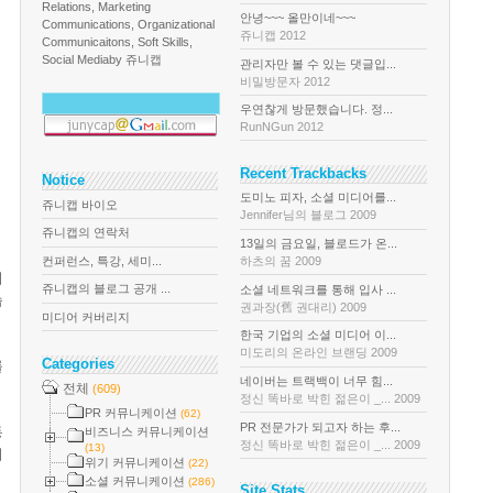
Relations, Marketing
안녕~~~ 올만이네~~~
Communications, Organizational
쥬니캡 2012
Communicaitons, Soft Skills,
Social Media
by 쥬니캡
관리자만 볼 수 있는 댓글입...
비밀방문자 2012
우연찮게 방문했습니다. 정...
RunNGun 2012
Recent Trackbacks
Notice
도미노 피자, 소셜 미디어를...
쥬니캡 바이오
Jennifer님의 블로그 2009
쥬니캡의 연락처
13일의 금요일, 블로드가 온...
컨퍼런스, 특강, 세미...
하츠의 꿈 2009
니
쥬니캡의 블로그 공개 ...
소셜 네트워크를 통해 입사 ...
습
권과장(舊 권대리) 2009
미디어 커버리지
한국 기업의 소셜 미디어 이...
미도리의 온라인 브랜딩 2009
Categories
를
네이버는 트랙백이 너무 힘...
전체
(609)
정신 똑바로 박힌 젊은이 _... 2009
PR 커뮤니케이션
(62)
PR 전문가가 되고자 하는 후...
동
비즈니스 커뮤니케이션
정신 똑바로 박힌 젊은이 _... 2009
(13)
이
위기 커뮤니케이션
(22)
소셜 커뮤니케이션
(286)
Site Stats