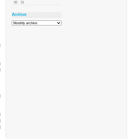
30
31
Archive
를
화
션
델
인
대
게