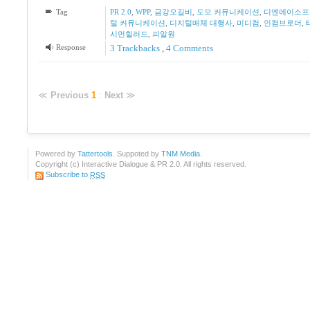
Tag
PR 2.0
,
WPP
,
금강오길비
,
도모 커뮤니케이션
,
디엔에이소프
털 커뮤니케이션
,
디지털매체 대행사
,
미디컴
,
인컴브로더
,
시먼힐러드
,
피알원
Response
3
Trackbacks
,
4
Comments
≪
Previous
1
:
Next
≫
Powered by
Tattertools
. Suppoted by
TNM Media
.
Copyright (c) Interactive Dialogue & PR 2.0. All rights reserved.
Subscribe to
RSS