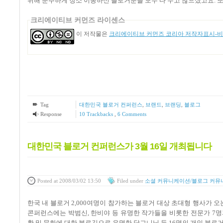
위해 분주하게 장소 이동하신 블로거분들 모두 다 수고 많으셨고요. 
크리에이티브 커먼즈 라이센스
이 저작물은
크리에이티브 커먼즈 코리아 저작자표시-비영
Tag
대한민국 블로거 컨퍼런스
,
브랜드
,
브랜딩
,
블로그
Response
10
Trackbacks
,
6
Comments
대한민국 블로거 컨퍼런스가 3월 16일 개최됩니다
Posted
at 2008/03/02 13:50
Filed
under
소셜 커뮤니케이션/블로그 커뮤
한국 내 블로거 2,000여명이 참가하는 블로거 대상 초대형 행사가 오
콘퍼런스에는 박범신, 한비야 등 유명한 작가들을 비롯한 전문가 7
활 및 문화에 대한 블로깅으로 유명한 당그니님 등 16명의 개인 블로