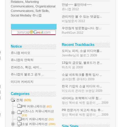
Relations, Marketing
안녕~~~ 올만이네~~~
Communications, Organizational
쥬니캡 2012
Communicaitons, Soft Skills,
Social Media
by 쥬니캡
관리자만 볼 수 있는 댓글입...
비밀방문자 2012
우연찮게 방문했습니다. 정...
RunNGun 2012
Recent Trackbacks
Notice
도미노 피자, 소셜 미디어를...
관
쥬니캡 바이오
Jennifer님의 블로그 2009
니
쥬니캡의 연락처
13일의 금요일, 블로드가 온...
컨퍼런스, 특강, 세미...
하츠의 꿈 2009
쥬니캡의 블로그 공개 ...
소셜 네트워크를 통해 입사 ...
권과장(舊 권대리) 2009
미디어 커버리지
대
한국 기업의 소셜 미디어 이...
미도리의 온라인 브랜딩 2009
니
Categories
니
네이버는 트랙백이 너무 힘...
전체
(609)
정신 똑바로 박힌 젊은이 _... 2009
PR 커뮤니케이션
(62)
PR 전문가가 되고자 하는 후...
비즈니스 커뮤니케이션
진
정신 똑바로 박힌 젊은이 _... 2009
(13)
위기 커뮤니케이션
(22)
소셜 커뮤니케이션
(286)
Site Stats