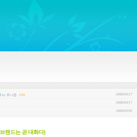
ywords regarding Business communications, Public Relations, Marketing Communica
2008/03/17
)
by 쥬니캡
(10)
2008/03/17
2008/03/02
(브랜드는 곧 대화다)