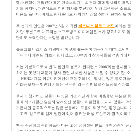
행사 진행이 괜찮았다 혹은 만족스럽다는 의견과 함께 행사의 미흡했던
기도 하지만, 개인적으로 이번 행사를 추진하기 위해 고생하신 소
마음도 듭니다. 어제도 행사준비로 새벽까지 잠을 청하지 못하신 듯 
두 분과의 인연은 2007년 5월 개최된
비즈니스 블로그 서밋
이라는 행
지만, 두분으로 대표되는 소프트뱅크 미디어랩은 누가 강요하지도 않
단히도 노력한다는 느낌을 받았습니다.
블로그를 비즈니스 차원에서 어떻게 활용해야 하는지에 대한 고민이 
국내에서 개최된 최초의 행사였고, 250여명의 참가자들로 성황리에
저는 기본적으로 이번 '대한민국 블로거 컨퍼런스 2008'라는 행사
하지는 못했기 때문에 행사 관련 세세한 사항은 느낄 수 없었지만, 
는 NHN과 다음 커뮤니케이션이
후원
주최하는 행사는 많은 블로거들이
성화해보자는 첫번째 시도는 큰 무리 없는 진행으로 어느정도 성과를
행사에 참가하신 분들의 다양한 의견 개진과 함께 미흡했던 부분은 행
을 위해 6개월간 열심히 달려오신 분들이 허탈함을 느끼지 않을까 걱
거듭나면 긍극적으로는 많은 분들에게 도움이 되었으면 좋겠습니다. 
보고요. 앞으로의 업계 발전에 있어 중요한 터닝 포인트가 될 것이라 
행사 주관하고 주최하느라 마음 고생 심하셨던 분들, 바쁜 와중에 관