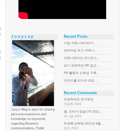
제
련
J u n y c a p
Recent Posts
기업 커뮤니케이터가 ...
파트타임 최고 커뮤니...
지
터
커뮤니케이션 오디언스...
보다 전략적인 PR 접근...
PR 활동의 신뢰성 구축...
마인드풀 리더의 대표 ...
Recent Comments
안녕하세요 반가워요
이승희 2016
Juny's Blog is open for sharing
옙, 오타가 맞슴다!!! 2011...
personal experience and
쥬니캡 2013
knowledge on keywords
regarding Business
두번째 단락에 2011년 8월 ...
communications, Public
문진 2013