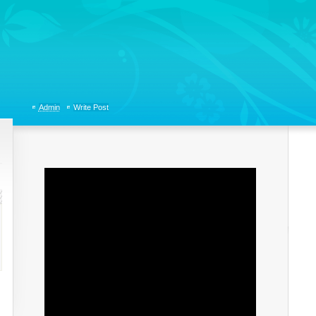
tions, Organizational Communicaitons, Soft Skills, Social Media
Admin
Write Post