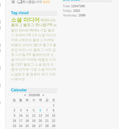
쥬니캡입니다!
(222)
업
Total
: 12547286
Today
: 1932
Tag cloud
Yesterday
: 2086
소셜 미디어
비즈니스
에
블로그
블로그
쥬니캡
PR
에
합
델만
Social Media
기업 블로
그
트위터
PR 2.0
소셜 미디어
커뮤니케이션
블로그 마케팅
에델만 코리아
웹2.0
웹 2.0
블
에
로깅
비즈니스 블로그 서밋
김
알
호
디지털 PR
블로터닷넷
소
셜 미디어 마케팅
에델만 디지
털
CEO 블로그
소셜 링크
이
티
중대
인터뷰
기업 소셜 미디어
소셜링크
델 컴퓨터
위기 커뮤
니케이션
이
Calendar
«
2026/08
»
일
월
화
수
목
금
토
하
1
2
3
4
5
6
7
8
9
10
11
12
13
14
15
16
17
18
19
20
21
22
23
24
25
26
27
28
29