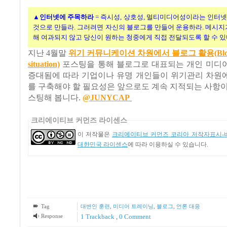
▲인터넷에 주목하라
= 즉시성, 상호성, 멀티미디어성이라는 인터
것으로 만들라. 그러려면 자신의 블로그를 만들어 운용하라. 메시지
해 여과되지 않고 당신이 원하는 청중에게 직접 전달되도록 할 수 있
지난 4월말
위기 커뮤니케이션 차원에서 블로그 활용(Blogging 
situation)
포스팅을 통해 블로그로 대표되는 개인 미디
증대됨에 따라 기업이나 유명 개인들이 위기관리 차원
를 구축해야 할 필요성은 앞으로도 계속 지적되는 사항
스팅해 봅니다.
@JUNYCAP
크리에이티브 커먼즈 라이센스
이 저작물은
크리에이티브 커먼즈 코리아 저작자표시-비
대한민국 라이센스
에 따라 이용하실 수 있습니다.
Tag
대변인 훈련
,
미디어 트레이닝
,
블로그
,
언론 대응
Response
1
Trackback
,
0 Comment