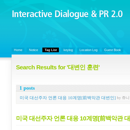
Interactive Dialogue &
PR 2.0
Juny's Blog is open for sharing personal experience and knowledge on k
Organizational Communicaitons, Soft Skills, Social Media
Home
Notice
Tag List
keylog
Location Log
Guest Book
Search Results for '대변인 훈련'
1 posts
미국 대선주자 언론 대응 10계명[前백악관 대변인]
by 쥬
미국 대선주자 언론 대응 10계명[前백악관 대