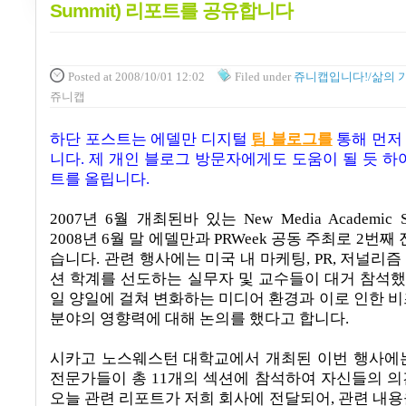
Summit) 리포트를 공유합니다
Posted
at 2008/10/01 12:02
Filed
under
쥬니캡입니다!/삶의 
쥬니캡
하단 포스트는 에델만 디지털
팀 블로그를
통해 먼저
니다. 제 개인 블로그 방문자에게도 도움이 될 듯 하
트를 올립니다.
2007
년
6
월 개최된바 있는
New Media Academic 
2008
년
6
월 말 에델만과
PRWeek
공동 주최로 2번째 
습니다
.
관련 행사에는 미국 내 마케팅
, PR,
저널리즘
션 학계를 선도하는 실무자 및 교수들이 대거 참석
일 양일에 걸쳐 변화하는 미디어 환경과 이로 인한 비
분야의 영향력에 대해 논의를 했다고 합니다
.
시카고 노스웨스턴 대학교에서 개최된 이번 행사에
전문가들이 총
11
개의 섹션에 참석하여 자신들의 
오늘 관련 리포트가 저희 회사에 전달되어, 관련 내용