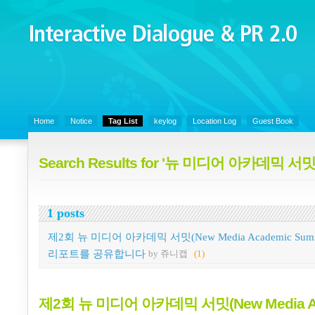
Interactive Dialogue &
PR 2.0
Juny's Blog is open for sharing personal experience and knowledge on k
Organizational Communicaitons, Soft Skills, Social Media
Home
Notice
Tag List
keylog
Location Log
Guest Book
Search Results for '뉴 미디어 아카데믹 서밋
1 posts
제2회 뉴 미디어 아카데믹 서밋(New Media Academic Summ
리포트를 공유합니다
by 쥬니캡
(1)
제2회 뉴 미디어 아카데믹 서밋(New Media A