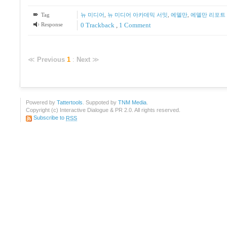
Tag
뉴 미디어
,
뉴 미디어 아카데믹 서밋
,
에델만
,
에델만 리포트
Response
0 Trackback
,
1
Comment
≪
Previous
1
:
Next
≫
Powered by
Tattertools
. Suppoted by
TNM Media
.
Copyright (c) Interactive Dialogue & PR 2.0. All rights reserved.
Subscribe to
RSS