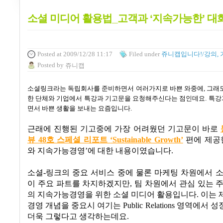
소셜 미디어 활용법_고객과 ‘지속가능한’ 대
Posted
at 2009/12/28 11:17
Filed
under
쥬니캡입니다!/강의, 
Posted
by
쥬니캡
소셜링크라는 독립회사를 준비하면서 여러가지로 바쁜 와중에
,
그래도
한 단체와 기업에서 특강과 기고문을 요청해주신다는 점인데요
.
특강
면서 바쁜 생활을 보내는 요즘입니다
.
근래에 진행된 기고중에 가장 어려웠던 기고문이 바로
뷰
48
호 스페셜 리포트
‘Sustainable Growth’
편에 제
와 지속가능경영
’
에 대한 내용이였습니다
.
소셜
-
링크의 중요 서비스 중에 물론 마케팅 차원에서 
이 주요 파트를 차지하겠지만
,
팀 차원에서 관심 있는 
의 지속가능경영을 위한 소셜 미디어 활용입니다
.
이는 
경영 개념을 중요시 여기는
Public Relations
영역에서 성
더욱 그렇다고 생각하는데요
.