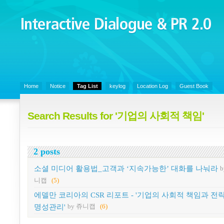
Interactive Dialogue &
PR 2.0
Juny's Blog is open for sharing personal experience and knowledge on k
Organizational Communicaitons, Soft Skills, Social Media
Home
Notice
Tag List
keylog
Location Log
Guest Book
Search Results for '기업의 사회적 책임'
2 posts
소셜 미디어 활용법_고객과 ‘지속가능한’ 대화를 나눠라
b
니캡
(5)
에델만 코리아의 CSR 리포트 - '기업의 사회적 책임과 전
명성관리'
by 쥬니캡
(6)