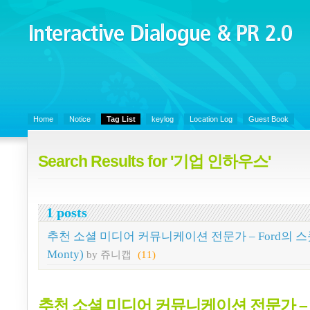
Interactive Dialogue &
PR 2.0
Juny's Blog is open for sharing personal experience and knowledge on k
Communicaitons, Soft Skills, Social Media
Home
Notice
Tag List
keylog
Location Log
Guest Book
Search Results for '기업 인하우스'
1 posts
추천 소셜 미디어 커뮤니케이션 전문가 – Ford의 스콧 
Monty)
by 쥬니캡
(11)
추천 소셜 미디어 커뮤니케이션 전문가 – F