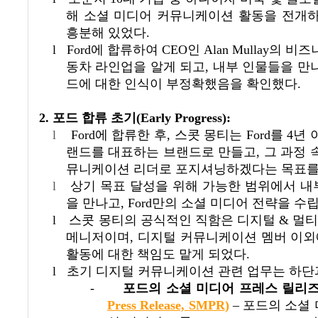
해 소셜 미디어 커뮤니케이션 활동을 전개하
흥분해 있었다
.
l
Ford에 합류하여
CEO
인
Alan Mullay
의 비즈
동차 라인업을 알게 되고
,
내부 인물들을 만
드에 대한 인식이 부정확했음을 확인했다
.
2. 포드 합류 초기
(Early Progress):
l
Ford에 합류한 후
,
스콧 몽티는 Ford를
4
년 
랜드를 대표하는 브랜드로 만들고
,
그 과정 
뮤니케이션 리더로 포지셔닝하겠다는 목표를
l
상기 목표 달성을 위해 가능한 범위에서 
을 만나고
, Ford
만의 소셜 미디어 전략을 수
l
스콧 몽티의 공식적인 직함은 디지털
&
멀티
메니저이며
,
디지털 커뮤니케이션 멤버 이외
활동에 대한 책임도 맡게 되었다
.
l
초기 디지털 커뮤니케이션 관련 업무는 하단
-
포드의 소셜 미디어 프레스 릴리
Press Release,
SMPR
)
–
포드의 소셜