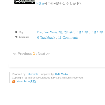
이센스
에 따라 이용하실 수 있습니다.
Tag
Ford
,
Scott Monty
,
기업 인하우스
,
소셜 미디어
,
소셜 미디어
Response
0 Trackback
,
11
Comments
≪
Previous
1
:
Next
≫
Powered by
Tattertools
. Suppoted by
TNM Media
.
Copyright (c) Interactive Dialogue & PR 2.0. All rights reserved.
Subscribe to
RSS