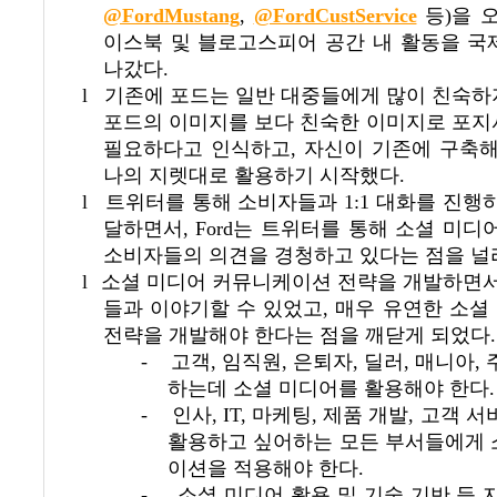
@FordMustang
,
@FordCustService
등
)
을 
이스북 및 블로고스피어 공간 내 활동을 국
나갔다
.
l
기존에 포드는 일반 대중들에게 많이 친숙하
포드의 이미지를 보다 친숙한 이미지로 포지
필요하다고 인식하고
,
자신이 기존에 구축해
나의 지렛대로 활용하기 시작했다
.
l
트위터를 통해 소비자들과
1:1
대화를 진행하
달하면서
, Ford
는 트위터를 통해 소셜 미디
소비자들의 의견을 경청하고 있다는 점을 널
l
소셜 미디어 커뮤니케이션 전략을 개발하면
들과 이야기할 수 있었고
,
매우 유연한 소셜
전략을 개발해야 한다는 점을 깨닫게 되었다
.
-
고객
,
임직원
,
은퇴자
,
딜러
,
매니아
,
하는데 소셜 미디어를 활용해야 한다
.
-
인사
, IT,
마케팅
,
제품 개발
,
고객 서
활용하고 싶어하는 모든 부서들에게 
이션을 적용해야 한다
.
-
소셜 미디어 활용 및 기술 기반 등 