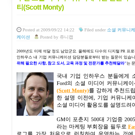
티(Scott Monty)
Posted
at 2009/09/22 14:22
Filed
under
소셜 커뮤니케
케이션
Posted
by
쥬니캡
2009
년도 이제 석달 정도 남았군요
.
올해에도 다수의 디지털
PR
프로
인하우스 내 기업 커뮤니케이션 담당분들로부터 받는 질문이 있습
위해 필요한 사항
,
참고 도서
,
교육 과정 및 전문가를 추천해달라"
는 
국내 기업 인하우스 분들에게 
Ford
의 소셜 미디어 커뮤니케
(Scott Monty)
를 강하게
추천드
한 설명 이전에
,
기업 커뮤니케
소셜 미디어 활용도를 설명드려야
GM
이 포춘지
500
대 기업중
200
라는 마케팅 부회장을 필두로
Fa
로그를 가장 처음으로 런칭하여 운영하는 것에