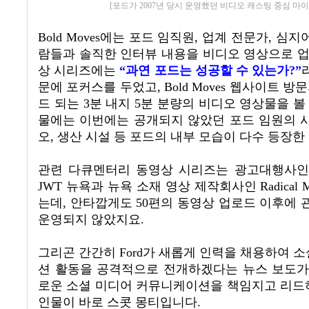
[포드가 2007년 당시 운영했던 비디오 캐스팅 중심 마
Bold Moves
에는
포드 임직원
,
업계 전문가
,
심지어
람들과 솔직한 인터뷰 내용을 비디오 영상으로 
상 시리즈에는
“
과연 포드는 성공할 수 있는가
?”
문에 포커스를 두었고
, Bold Moves
웹사이트 방문
드 되는
3
분 내지
5
분 분량의 비디오 영상물을 볼
물에는 이번에는 공개되지 않았던 포드 임원의 
오
,
생산 시설 등 포드의 내부 모습이 다수 등장한
관련 다큐멘터리 동영상 시리즈는 광고대행사인
JWT
뉴욕과 뉴욕 소재 영상 제작회사인
Radical M
는데
,
안타깝게도
50
편의 동영상 업로드 이후에 
운영되지 않았지요
.
그리곤 간간히
Ford
가 새롭게 인력을 채용하여 
션 활동을 공격적으로 전개하겠다는 뉴스 보도
로운 소셜 미디어 커뮤니케이션을 책임지고 리드
인물이 바로 스콧 몽티입니다
.