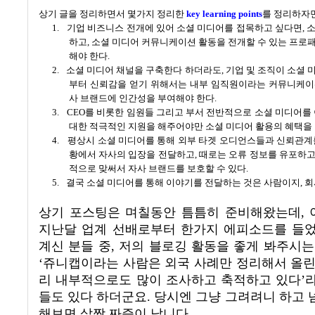
상기 글을 정리하면서 몇가지 정리한
key learning points
를 정리하자
1.
기업 비즈니스 전개에 있어 소셜 미디어를 접목하고 싶다면
,
소
하고
,
소셜 미디어 커뮤니케이션 활동을 전개할 수 있는 프로
해야 한다
.
2.
소셜 미디어 채널을 구축한다 하더라도
,
기업 및 조직이 소셜 
부터 신뢰감을 얻기 위해서는 내부 임직원이라는 커뮤니케이
사 브랜드에 인간성을 부여해야 한다
.
3.
CEO
를 비롯한 임원들 그리고 부서 전반적으로 소셜 미디어를
대한 적극적인 지원을 해주어야만 소셜 미디어 활용의 혜택을 
4.
평상시 소셜 미디어를 통해 외부 타겟 오디언스들과 신뢰관계
황에서 자사의 입장을 전달하고
,
때로는 오류 정보를 유포하
적으로 맞써서 자사 브랜드를 보호할 수 있다
.
5.
결국 소셜 미디어를 통해 이야기를 전달하는 것은 사람이지
,
회
상기 포스팅은 며칠동안 틈틈히 준비해왔는데
,
지난달 업계 선배로부터 한가지 에피소드를 들었
계신 분들 중
,
저의 블로깅 활동을 좋게 봐주시는
‘
쥬니캡이라는 사람은 외국 사례만 정리해서 올
리 내부적으로도 많이 조사하고 축적하고 있다
’
들도 있다 하더군요
.
당시엔 그냥 그려려니 하고
해보면 살짝 짜증이 납니다.