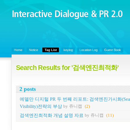
Interactive Dialogue &
PR 2.0
Juny's Blog is open for sharing personal experience and knowledge on k
Communicaitons, Soft Skills, Social Media
Home
Notice
Tag List
keylog
Location Log
Guest Book
Search Results for '검색엔진최적화'
2 posts
에델만 디지털 PR 두 번째 리포트: 검색엔진가시화(Search
Visibility)전략의 부상
by 쥬니캡
(2)
검색엔진최적화 개념 설명 자료
by 쥬니캡
(11)