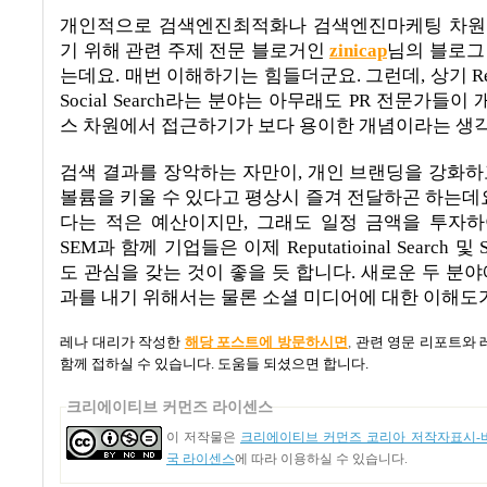
개인적으로 검색엔진최적화나 검색엔진마케팅 차원
기 위해 관련 주제 전문 블로거인
zinicap
님의 블로그
는데요
.
매번 이해하기는 힘들더군요
.
그런데
,
상기
Re
Social Search
라는 분야는 아무래도
PR
전문가들이 
스 차원에서 접근하기가 보다 용이한 개념이라는 생
검색 결과를 장악하는 자만이
,
개인 브랜딩을 강화하
볼륨을 키울 수 있다고 평상시 즐겨 전달하곤 하는데
다는 적은 예산이지만
,
그래도 일정 금액을 투자
SEM
과 함께 기업들은 이제
Reputatioinal Search
및
S
도 관심을 갖는 것이 좋을 듯 합니다
.
새로운 두 분야
과를 내기 위해서는 물론 소셜 미디어에 대한 이해도
레나 대리가 작성한
해당 포스트에 방문하시면
,
관련 영문 리포트와 
함께 접하실 수 있습니다
.
도움들 되셨으면 합니다
.
크리에이티브 커먼즈 라이센스
이 저작물은
크리에이티브 커먼즈 코리아 저작자표시-비
국 라이센스
에 따라 이용하실 수 있습니다.