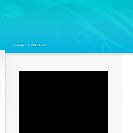
tions, Organizational Communicaitons, Soft Skills, Social Media
Admin
Write Post