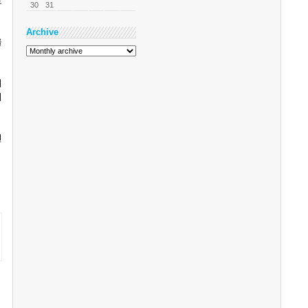
로
30
31
Archive
을
니
비
현