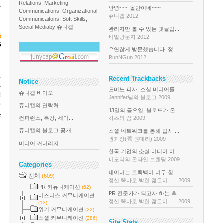
Relations, Marketing
로
안녕~~~ 올만이네~~~
Communications, Organizational
쥬니캡 2012
Communicaitons, Soft Skills,
Social Media
by 쥬니캡
관리자만 볼 수 있는 댓글입...
s
비밀방문자 2012
6
우연찮게 방문했습니다. 정...
RunNGun 2012
월
Recent Trackbacks
Notice
로
도미노 피자, 소셜 미디어를...
쥬니캡 바이오
행
Jennifer님의 블로그 2009
습
쥬니캡의 연락처
13일의 금요일, 블로드가 온...
스
컨퍼런스, 특강, 세미...
하츠의 꿈 2009
쥬니캡의 블로그 공개 ...
소셜 네트워크를 통해 입사 ...
권과장(舊 권대리) 2009
미디어 커버리지
한국 기업의 소셜 미디어 이...
미도리의 온라인 브랜딩 2009
Categories
네이버는 트랙백이 너무 힘...
전체
(609)
정신 똑바로 박힌 젊은이 _... 2009
PR 커뮤니케이션
(62)
PR 전문가가 되고자 하는 후...
비즈니스 커뮤니케이션
정신 똑바로 박힌 젊은이 _... 2009
(13)
위기 커뮤니케이션
(22)
소셜 커뮤니케이션
(286)
Site Stats