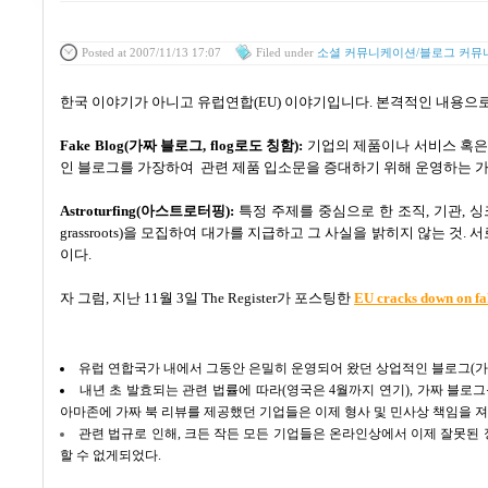
Posted
at 2007/11/13 17:07
Filed
under
소셜 커뮤니케이션/블로그 커뮤
한국 이야기가 아니고 유럽연합(EU) 이야기입니다. 본격적인 내용으
Fake Blog(가짜 블로그, flog로도 칭함):
기업의 제품이나 서비스 혹은 
인 블로그를 가장하여 관련 제품 입소문을 증대하기 위해 운영하는 가
Astroturfing(아스트로터핑):
특정
주제를
중심으로
한
조직
,
기관
,
싱
grassroots)
을
모집하여
대가를
지급하고
그
사실을
밝히지
않는
것. 
이다.
자 그럼, 지난 11월 3일 The Register가 포스팅한
EU cracks down on fa
유럽 연합국가 내에서 그동안 은밀히 운영되어 왔던 상업적인 블로그(가
내년 초 발효되는 관련 법률에 따라(영국은 4월까지 연기), 가짜 블로그를 
아마존에 가짜 북 리뷰를 제공했던 기업들은 이제 형사 및 민사상 책임을 
관련 법규로 인해, 크든 작든 모든 기업들은 온라인상에서 이제 잘못된
할 수 없게되었다.