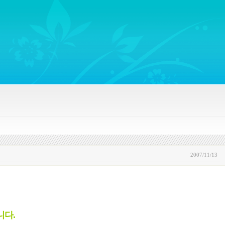
ywords regarding Business communications, Public Relations, Marketing Communica
2007/11/13
니다.