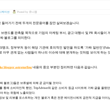
니케이션
Posted
by
쥬니캡
로 들어가기 전에 두개의
전문용어를 잠깐 살펴보겠습니다.
브랜드를 판촉할 목적으로 기업의 마케팅 부서, 광고 대행사 및 PR 회사들이 
짜 블로그를 의미한다.
크탱크
,
정부부처
등이
해당
기관에
호의적인
발언을
하도록
‘
가짜
일반인
’(Fak
서로 아무 관계 없는 사람들이 하나의 이슈에 대해 분개하는 것처럼 보이게 하는 
ke blogger astroturfing
내용의 중요 부분만 정리하면 다음과 같습니다.
짜 블로그)들은 브류셀에 의해 곧 금지될 것이다.
통해 소비자인척 했던, TripAdvisor와 같은 소비자 등급 사이트에 가짜 글을 올렸던
져야 하는 위험에 노출되었다.
 정보 및 리뷰를 포스트하는 개인 블로거 혹은 전문 에이전시에게 금전적 지급을 더이