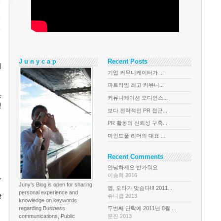
J u n y c a p
Recent Posts
개
기업 커뮤니케이터가 ...
파트타임 최고 커뮤니...
e
커뮤니케이션 오디언스...
것
보다 전략적인 PR 접근...
PR 활동의 신뢰성 구축...
마인드풀 리더의 대표 ...
Recent Comments
안녕하세요 반가워요
이승희 2016
,
Juny's Blog is open for sharing
옙, 오타가 맞슴다!!! 2011...
personal experience and
쥬니캡 2013
상
knowledge on keywords
regarding Business
두번째 단락에 2011년 8월 ...
communications, Public
문진 2013