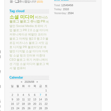
쥬니캡입니다!
(222)
Total
: 12549458
Today
: 1510
Tag cloud
Yesterday
: 2594
소셜 미디어
비즈니스
블로그
블로그
쥬니캡
PR
에
델만
Social Media
트위터
기
업 블로그
PR 2.0
소셜 미디어
커뮤니케이션
에델만 코리아
블로그 마케팅
웹2.0
웹 2.0
블
로깅
비즈니스 블로그 서밋
김
호
디지털 PR
블로터닷넷
에
델만 디지털
소셜 미디어 마케
에
팅
소셜 링크
인터뷰
이중대
이
CEO 블로그
위기 커뮤니케이
션
기업 소셜 미디어
블로그 백
서
델 컴퓨터
던
Calendar
«
2026/08
»
일
월
화
수
목
금
토
의
1
2
3
4
5
6
7
8
9
10
11
12
13
14
15
품
16
17
18
19
20
21
22
을
23
24
25
26
27
28
29