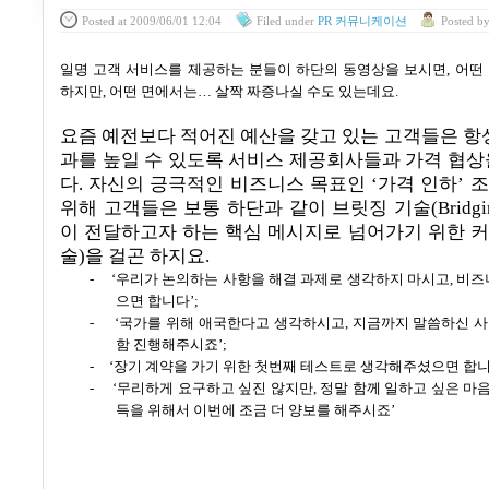
Posted
at 2009/06/01 12:04
Filed
under
PR 커뮤니케이션
Posted
b
일명 고객 서비스를 제공하는 분들이 하단의 동영상을 보시면
,
어떤
하지만
,
어떤 면에서는
…
살짝 짜증나실 수도 있는데요
.
요즘 예전보다 적어진 예산을 갖고 있는 고객들은 항상
과를 높일 수 있도록 서비스 제공회사들과 가격 협상
다
.
자신의 긍극적인 비즈니스 목표인
‘
가격 인하
’
조
위해 고객들은 보통 하단과 같이 브릿징 기술
(Bridgi
이 전달하고자 하는 핵심 메시지로 넘어가기 위한 
술
)
을 걸곤 하지요
.
-
‘
우리가 논의하는 사항을 해결 과제로 생각하지 마시고
,
비즈
으면 합니다
’;
-
‘
국가를 위해 애국한다고 생각하시고
,
지금까지 말씀하신 
함 진행해주시죠
’;
-
‘
장기 계약을 가기 위한 첫번째 테스트로 생각해주셨으면 합
-
‘
무리하게 요구하고 싶진 않지만
,
정말 함께 일하고 싶은 마
득을 위해서 이번에 조금 더 양보를 해주시죠
’