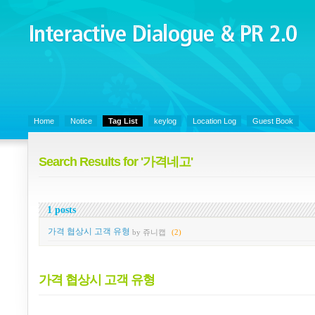
Interactive Dialogue &
PR 2.0
Juny's Blog is open for sharing personal experience and knowledge on k
Organizational Communicaitons, Soft Skills, Social Media
Home
Notice
Tag List
keylog
Location Log
Guest Book
Search Results for '가격네고'
1 posts
가격 협상시 고객 유형
by 쥬니캡
(2)
가격 협상시 고객 유형