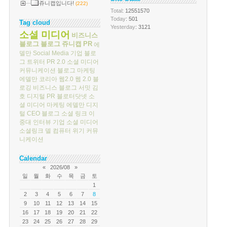
쥬니캡입니다!
(222)
Total
: 12551570
Today
: 501
Tag cloud
Yesterday
: 3121
소셜 미디어
비즈니스
블로그
블로그
쥬니캡
PR
에
델만
Social Media
기업 블로
그
트위터
PR 2.0
소셜 미디어
커뮤니케이션
블로그 마케팅
에델만 코리아
웹2.0
웹 2.0
블
로깅
비즈니스 블로그 서밋
김
호
디지털 PR
블로터닷넷
소
셜 미디어 마케팅
에델만 디지
털
CEO 블로그
소셜 링크
이
중대
인터뷰
기업 소셜 미디어
소셜링크
델 컴퓨터
위기 커뮤
니케이션
Calendar
«
2026/08
»
일
월
화
수
목
금
토
1
2
3
4
5
6
7
8
9
10
11
12
13
14
15
16
17
18
19
20
21
22
23
24
25
26
27
28
29