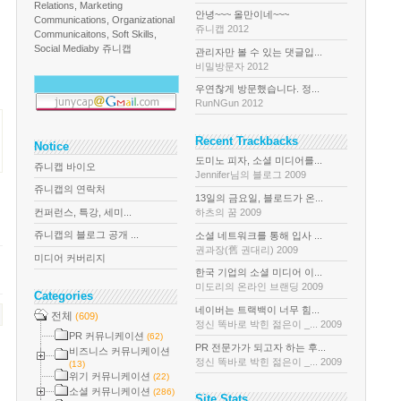
Relations, Marketing
안녕~~~ 올만이네~~~
Communications, Organizational
쥬니캡 2012
Communicaitons, Soft Skills,
Social Media
by 쥬니캡
관리자만 볼 수 있는 댓글입...
비밀방문자 2012
우연찮게 방문했습니다. 정...
RunNGun 2012
Recent Trackbacks
Notice
도미노 피자, 소셜 미디어를...
쥬니캡 바이오
Jennifer님의 블로그 2009
쥬니캡의 연락처
13일의 금요일, 블로드가 온...
컨퍼런스, 특강, 세미...
하츠의 꿈 2009
쥬니캡의 블로그 공개 ...
소셜 네트워크를 통해 입사 ...
권과장(舊 권대리) 2009
미디어 커버리지
한국 기업의 소셜 미디어 이...
미도리의 온라인 브랜딩 2009
Categories
네이버는 트랙백이 너무 힘...
전체
(609)
정신 똑바로 박힌 젊은이 _... 2009
PR 커뮤니케이션
(62)
PR 전문가가 되고자 하는 후...
비즈니스 커뮤니케이션
정신 똑바로 박힌 젊은이 _... 2009
(13)
위기 커뮤니케이션
(22)
소셜 커뮤니케이션
(286)
Site Stats