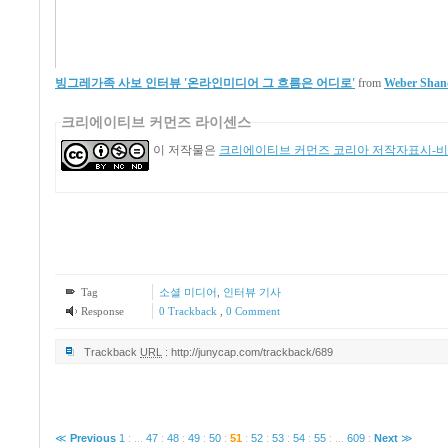
빙그레가족 사보 인터뷰 '온라인미디어 그 흐름은 어디로'
from
Weber Shan
크리에이티브 커먼즈 라이센스
이 저작물은
크리에이티브 커먼즈 코리아 저작자표시-비영
Tag
소셜 미디어
,
인터뷰 기사
Response
0 Trackback
,
0 Comment
Trackback
URL
:
http://junycap.com/trackback/689
≪
Previous
1
:
...
47
:
48
:
49
:
50
:
51
:
52
:
53
:
54
:
55
:
...
609
:
Next
≫