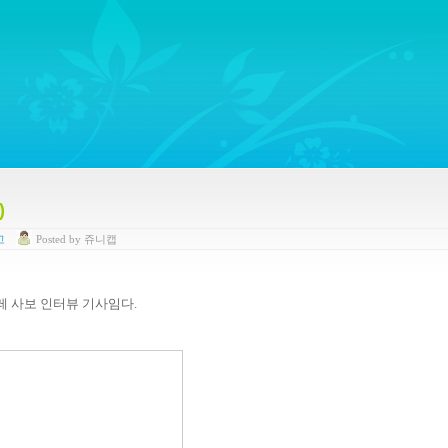
ywords regarding Business communications, Public Relations, Marketing Communica
)
고
Posted
by
쥬니캡
레 사보 인터뷰 기사임다.