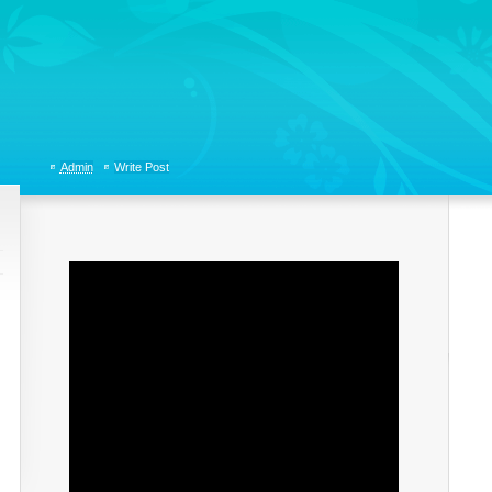
tions, Organizational Communicaitons, Soft Skills, Social Media
Admin
Write Post