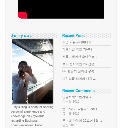
J u n y c a p
Recent Posts
기업 커뮤니케이터가 ...
파트타임 최고 커뮤니...
커뮤니케이션 오디언스...
보다 전략적인 PR 접근...
PR 활동의 신뢰성 구축...
마인드풀 리더의 대표 ...
Recent Comments
안녕하세요 반가워요
이승희 2016
Juny's Blog is open for sharing
옙, 오타가 맞슴다!!! 2011...
personal experience and
쥬니캡 2013
knowledge on keywords
regarding Business
두번째 단락에 2011년 8월 ...
communications, Public
문진 2013