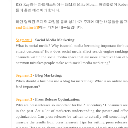
RSS Ray라는 파드캐스팅에는 IBM의 Mike Moran, 파워블로거 Rob
들이 출연 예정이라 합니다.
하단 링크된 오디오 파일을 통해 상기 4개 주제에 대한 내용들을 참고하실
and Online PR
에서 가져온 내용들입니다.
Segment 1
-
Social Media Marketing
:
What is social media? Why is social media becoming important for busin
attract customers? How does social media affect search engine ranking
channels within the social media space that are more attractive than oth
common mistakes people make with social media marketing?
Segment 2
-
Blog Marketing:
When should a business use a blog for marketing? What is an online me
feed important?
Segment 3
-
Press Release Optimization:
Why are press releases so important for the 21st century? Consumers are
in the past. Are a lot of marketers understanding the power and effect
optimization. Can press releases be written to actually sell somethin
measure the results from press releases? Tips for writing press releas
releases. How to go about implementing a program of marketing with pre