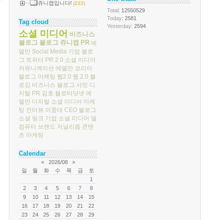
쥬니캡입니다!
(222)
Total
: 12550529
Today
: 2581
Tag cloud
Yesterday
: 2594
소셜 미디어
비즈니스
블로그
블로그
쥬니캡
PR
에
델만
Social Media
기업 블로
그
트위터
PR 2.0
소셜 미디어
커뮤니케이션
에델만 코리아
블로그 마케팅
웹2.0
웹 2.0
블
로깅
비즈니스 블로그 서밋
디
지털 PR
김호
블로터닷넷
에
델만 디지털
소셜 미디어 마케
팅
인터뷰
이중대
CEO 블로그
소셜 링크
기업 소셜 미디어
델
컴퓨터
브랜드 저널리즘
콘텐
츠 마케팅
Calendar
«
2026/08
»
일
월
화
수
목
금
토
1
2
3
4
5
6
7
8
9
10
11
12
13
14
15
16
17
18
19
20
21
22
23
24
25
26
27
28
29