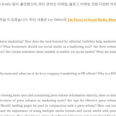
ert Scoble 등이 출연했으며, SEO, 온라인 마케팅, 블로그 마케팅 관련 다양한 저
 수 있겠습니다. 하단 내용은 Lee Odden의
The Power of Social Media, Blog
ess marketing? How does the trust fostered by editorial visibility help marketer
s? What businesses should use social media as a marketing tool? Are there certai
ers? Are certain industries more suitable to market via social media? What are som
dia room and what can it do for a company’s marketing or PR efforts? Why is a RS
 viewing news sites and consuming press release information directly, more so tha
iveness of press releases as marketing tools? Six tips for effective press releas
g? Should landing pages be used in conjunction with a press release? How can yo
es and the importance of using multiple media formats and social media with pres
ss releases. How should you approach influential bloggers and journalists? Shoul