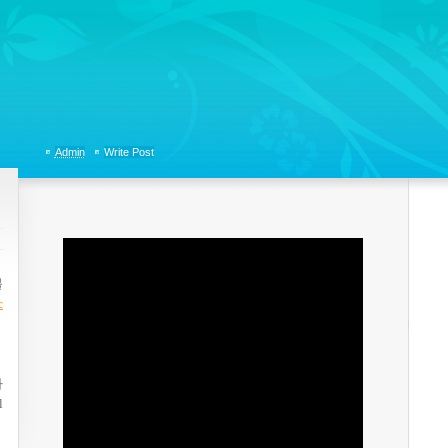
tions, Organizational Communicaitons, Soft Skills, Social Media
Admin
Write Post
블
c
마
l