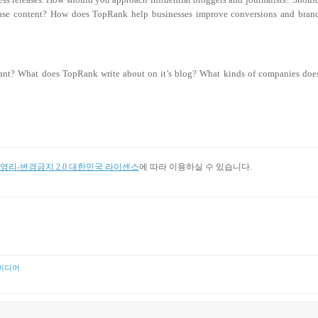
lease content? How does TopRank help businesses improve conversions and bran
ltant? What does TopRank write about on it’s blog? What kinds of companies doe
리-변경금지 2.0 대한민국 라이센스
에 따라 이용하실 수 있습니다.
미디어