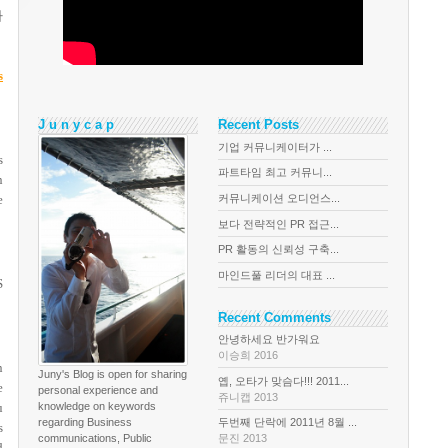
자
s
J u n y c a p
Recent Posts
기업 커뮤니케이터가 ...
s
파트타임 최고 커뮤니...
n
커뮤니케이션 오디언스...
e
보다 전략적인 PR 접근...
PR 활동의 신뢰성 구축...
마인드풀 리더의 대표 ...
S
Recent Comments
안녕하세요 반가워요
이승희 2016
n
Juny's Blog is open for sharing
옙, 오타가 맞슴다!!! 2011...
e
personal experience and
쥬니캡 2013
u
knowledge on keywords
regarding Business
두번째 단락에 2011년 8월 ...
s
communications, Public
문진 2013
d