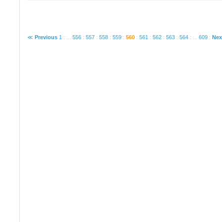
≪
Previous
1
:
...
556
:
557
:
558
:
559
:
560
:
561
:
562
:
563
:
564
:
...
609
:
Nex