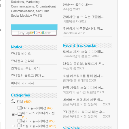
Relations, Marketing
안녕~~~ 올만이네~~~
d
Communications, Organizational
쥬니캡 2012
Communicaitons, Soft Skills,
Social Media
by 쥬니캡
관리자만 볼 수 있는 댓글입...
비밀방문자 2012
우연찮게 방문했습니다. 정...
s
RunNGun 2012
Recent Trackbacks
Notice
도미노 피자, 소셜 미디어를...
쥬니캡 바이오
Jennifer님의 블로그 2009
쥬니캡의 연락처
13일의 금요일, 블로드가 온...
컨퍼런스, 특강, 세미...
하츠의 꿈 2009
쥬니캡의 블로그 공개 ...
소셜 네트워크를 통해 입사 ...
권과장(舊 권대리) 2009
미디어 커버리지
한국 기업의 소셜 미디어 이...
미도리의 온라인 브랜딩 2009
Categories
네이버는 트랙백이 너무 힘...
전체
(609)
정신 똑바로 박힌 젊은이 _... 2009
PR 커뮤니케이션
(62)
PR 전문가가 되고자 하는 후...
비즈니스 커뮤니케이션
정신 똑바로 박힌 젊은이 _... 2009
(13)
위기 커뮤니케이션
(22)
소셜 커뮤니케이션
(286)
Site Stats