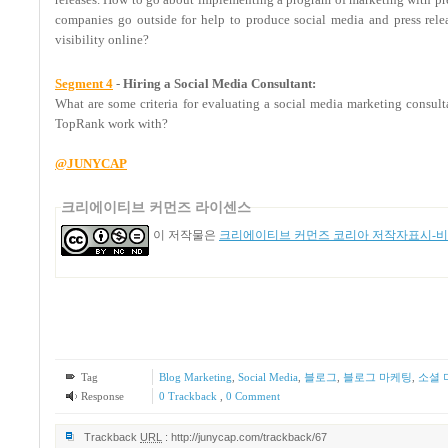
companies go outside for help to produce social media and press re
visibility online?
Segment 4
-
Hiring a Social Media Consultant:
What are some criteria for evaluating a social media marketing consu
TopRank work with?
@JUNYCAP
크리에이티브 커먼즈 라이센스
이 저작물은
크리에이티브 커먼즈 코리아 저작자표시-비영
Tag
Blog Marketing
,
Social Media
,
블로그
,
블로그 마케팅
,
소셜 
Response
0 Trackback
,
0 Comment
Trackback
URL
:
http://junycap.com/trackback/67