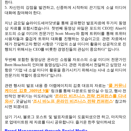
한다
.
5.
자신만의 강점을 발견하고
,
신중하게 시작하되 끈기있게 소셜 미디어
대화에 참여해야 한다
.
지난 금요일 슬라이드세어닷넷을 통해 공유했던 발표자료에 두가지 동영
상 자료를 포함시켰습니다
.
첫번째 동영상 파일은 포드의
CEO
인
Alan
이
포드의 소셜 미디어 전문가인
Scott Monty
와 함께 트위터를 통해 트위터
사용자들과 즐겁게 트위터 대화를 진행하는 모습이고요
.
관련 자료에서
제가 전달하고자 했던 사항은
“
기업의 소셜 미디어 활용이 성공적으로 진
행되기 위해서는
CEO
를 비롯한 경영진들의 관심이 중요하다
”
입니다
.
두번째 포함한 동영상은 온라인 쇼핑몰 자포스의 소셜 미디어 전문가인
Brett Houchin
의 인터뷰 동영상입니다
.
관련 자료에서 전달하고 싶었던 사
항은
“
기업 내 소셜 미디어 활용을 증가시키기 위해서는 사내 소셜 미디어
전문가의 역할이 중요하다
”
입니다
.
관련 행사의 발표 내용 중 더랩에이치의 김호 대표의 자료는
‘
쿨
커
뮤
니
케
이
션_
김
호_2009
년 9
월
’
링크를 통해 다운로드 받으실 수 있고
,
행사 전
반적인 분위기는 미도리님의
‘
온
라
인
비
즈
니스
전
략
컨
퍼
런스를 다녀
와서
’
,
굿글님의
‘
조시
바
노프
온
라
인
비
즈
니스
전
략
컨
퍼
런
스
’
참고하
시면 되겠네요
.
상기 기사
,
블로그 포스트 및 발표자료들이 도움되셨으면 하고
,
마지막으
로 업데이트된 제 자료를 다시 공유합니다. 즐거운 한주 맞이하세요
Brand Management through Social Media