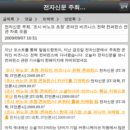
전자신문 주최, ‘조시 바노프 초청’ 온라인 비즈니스 전략 컨퍼런스 연관 자료 모음
검색
글목록
댓글
트랙백
방명록
전자신문 주최, ‘조시 바노프 초청’ 온라인 비즈니스 전략 컨퍼런스 연
관 자료 모음
2009/09/07 10:51
지난 포스트를 통해 말씀드렸듯이
,
지난 금요일 전자신문에서 주최한 온
라인 비즈니스 전략 컨퍼런스에 다녀왔습니다
.
오늘자 전자신문을 보니
컨퍼런스 관련 기사들이 한페이지에 커버되었네요
.
'조시 버노프' 초청 온라인 비즈니스 전략 콘퍼런스
전자신문
[IT/
과
학
, IT
언론사
] 2009.09.07
[조시 버노프 초청 콘퍼런스] POST를 기억하라
전자신문
[IT/
과학
, IT
언론사
] 2009.09.07
[조시 버노프 초청 콘퍼런스] 소셜미디어 비즈니스 핵심 키워드로
부상
전자신문
[IT/
과학
, IT
언론사
] 2009.09.07
[조시 버노프 초청 콘퍼런스] 트위터 활용 마케팅 팁
전자신문
[IT/
과
학
, IT
언론사
] 2009.09.07
[조시 버노프 초청 콘퍼런스] 한국 대기업 소셜 미디어 마케팅 소
홀
전자신문
[IT/
과학
, IT
언론사
] 2009.09.07
아직 국내에선 소셜 미디어라는 단어가 기업 커뮤니케이션 차원에서 많은