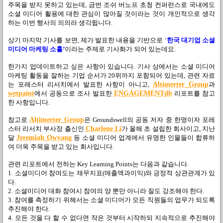
주목을 받지 못하고 있는데
,
금번 조쉬 버노프 초청 컨퍼런스로 국내에도
소셜 미디어 활용에 대한 관심이 많아질 것이라는 것이 개인적으로 생각
하는 이번 행사의 의의라 생각됩니다
.
상기 마지막 기사를 보면
,
제가 발표한 내용을 기반으로
‘
한국 대기업 소셜
미디어 마케팅 소홀
’
이라는 주제로 기사화가 되어 있는데요
.
한가지 업데이트하고 싶은 사항이 있습니다
.
기사 상에서는 소셜 미디어
마케팅 활동을 잘하는 기업 순서가
20
위까지 포함되어 있는데
,
관련 자료
는 포레스터 리서치에서 발표한 사항이 아니고
,
Altimerter Group
과
wetpaint
에서 공동으로 조사 발표한
ENGAGEMENTdb
리포트를 참고
한 사항입니다
.
참고로
Altimerter Group
은
Groundswell
의 공동 저자 중 한명이자 포레
스터 리서치 부사장 출신인
Charlene Li
가 올해 초 설립한 회사이고
,
지난
달
Jeremiah Owyang
등 소셜 미디어 업계에서 유명한 인물들이 합류하
여 더욱 주목을 받고 있는 회사입니다
.
관련 리포트에서 전하는
Key Learning Points
는 다음과 같습니다
.
1.
소셜미디어 참여도는 재무지표
(
매출액과이익
)
와 긍정적 상관관계가 있
다
.
2.
소셜미디어 대화 참여시 참여의 양 뿐만 아니라 질도 강조해야 한다
.
3.
참여를 측정하기 위해서는 소셜 미디어가 모든 직원들의 업무가 되도록
추진해야 한다
.
4.
모든 것을 다 할 수 없다면 작은 것부터 시작하되 지속적으로 추진해야