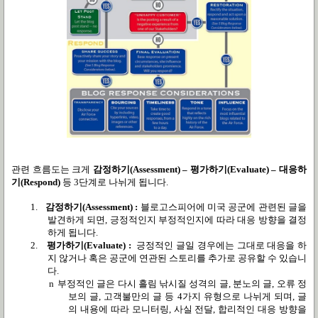
관련 흐름도는 크게
감정하기
(Assessment) –
평가하기
(Evaluate) –
대응하
기
(Respond)
등
3
단계로 나뉘게 됩니다
.
1.
감정하기
(Assessment) :
블로고스피어에 미국 공군에 관련된 글을
발견하게 되면
,
긍정적인지 부정적인지에 따라 대응 방향을 결정
하게 됩니다
.
2.
평가하기
(Evaluate) :
긍정적인 글일 경우에는 그대로 대응을 하
지 않거나 혹은 공군에 연관된 스토리를 추가로 공유할 수 있습니
다
.
n
부정적인 글은 다시 흘림 낚시질 성격의 글
,
분노의 글
,
오류 정
보의 글
,
고객불만의 글 등
4
가지 유형으로 나뉘게 되며
,
글
의 내용에 따라 모니터링
,
사실 전달
,
합리적인 대응 방향을