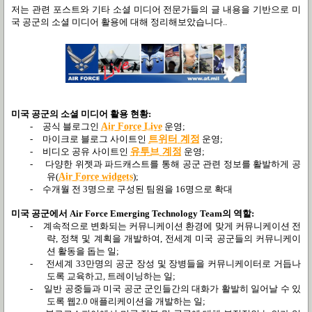
저는 관련 포스트와 기타 소셜 미디어 전문가들의 글 내용을 기반으로 미
국 공군의 소셜 미디어 활용에 대해 정리해보았습니다..
미국 공군의 소셜 미디어 활용 현황
:
-
공식 블로그인
Air Force Live
운영;
-
마이크로 블로그 사이트인
트위터
계정
운영;
-
비디오 공유 사이트인
유투브
계정
운영;
-
다양한 위젯과 파드캐스트를 통해 공군 관련 정보를 활발하게 공
유
(
Air Force widgets
);
-
수개월 전
3
명으로 구성된 팀원을
16
명으로 확대
미국 공군에서
Air Force Emerging Technology Team
의 역할
:
-
계속적으로 변화되는 커뮤니케이션 환경에 맞게 커뮤니케이션 전
략
,
정책 및 계획을 개발하여
,
전세계 미국 공군들의 커뮤니케이
션 활동을 돕는 일;
-
전세계
33
만명의 공군 장성 및 장병들을 커뮤니케이터로 거듭나
도록 교육하고
,
트레이닝하는 일;
-
일반 공중들과 미국 공군 군인들간의 대화가 활발히 일어날 수 있
도록 웹
2.0
애플리케이션을 개발하는 일;