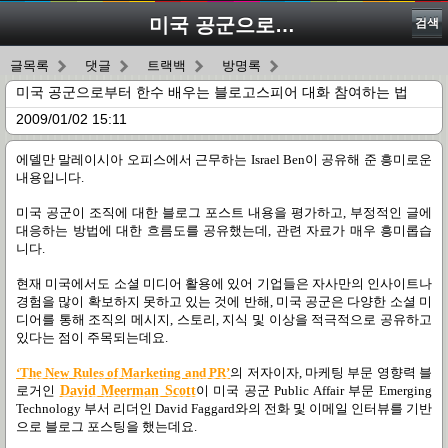
미국 공군으로부터 한수 배우는 블로고스피어 대화 참여하는 법
검색
글목록
댓글
트랙백
방명록
미국 공군으로부터 한수 배우는 블로고스피어 대화 참여하는 법
2009/01/02 15:11
에델만 말레이시아 오피스에서 근무하는
Israel Ben
이 공유해 준 흥미로운
내용입니다
.
미국 공군이 조직에 대한 블로그 포스트 내용을 평가하고
, 부정적인 글에
대응하는 방법에 대한 흐름도를 공유했는데
, 관련 자료가
매우 흥미롭습
니다.
현재 미국에서도 소셜 미디어 활용에 있어 기업들은 자사만의 인사이트나
경험을 많이 확보하지 못하고 있는 것에 반해
,
미국 공군은 다양한 소셜 미
디어를 통해 조직의 메시지
,
스토리
,
지식 및 이상을 적극적으로 공유하고
있다는 점이 주목되는데요
.
‘The New Rules of Marketing and PR’
의 저자이자
,
마케팅 부문 영향력 블
로거인
David Meerman Scott
이 미국 공군
Public Affair
부문
Emerging
Technology
부서 리더인
David Faggard
와의 전화 및 이메일 인터뷰를 기반
으로 블로그 포스팅을 했는데요.