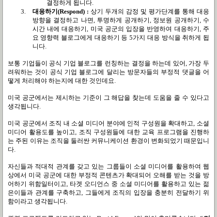
결정하게 됩니다
.
3.
대응하기
(Respond) :
상기 두개의 감정 및 평가단계를 통해 대응
방향을 결정하고 나면
,
투명하게 공개하기
,
정보원 공개하기
,
수
시간 내에 대응하기
,
미국 공군의 입장을 반영하여 대응하기
,
주
요 영향력 블로그에게 대응하기 등
5
가지 대응 방식을 취하게 됩
니다
.
보통 기업들이 공식 기업 블로그를 런칭하는 결정을 하는데 있어
,
가장 두
려워하는 것이 공식 기업 블로그에 달리는 방문자들의 부정적 댓글을 어
떻게 처리해야 하는지에 대한 것인데요
.
미국 공군에서는 제시하는 기준이 그 해답을 찾는데 도움을 줄 수 있다고
생각됩니다.
미국 공군에서 조직 내 소셜 미디어 분야에 인적 구성원을 확대하고
,
소셜
미디어 활용도를 높이고
,
조직 구성원들에 대한 교육 프로그램을 진행하
는 주된 이유는 조직을 둘러싼 커뮤니케이션 환경이 변화되었기 때문입니
다
.
자신들과 적대적 관계를 갖고 있는 그룹들이 소셜 미디어를 활용하여 웹
상에서 미국 공군에 대한 부정적 콘텐츠가 확대되어 오해를 받는 것을 방
어하기 위함일터이고
,
타겟 오디언스 중 소셜 미디어를 활용하고 있는 젊
은이들과 관계를 구축하고
,
그들에게 조직의 입장을 충분히 전달하기 위
함이라고 생각됩니다
.