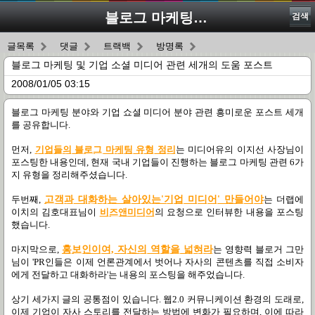
블로그 마케팅 및 기업 소셜 미디어 관련 세개의 도움 포스트
검색
글목록
댓글
트랙백
방명록
블로그 마케팅 및 기업 소셜 미디어 관련 세개의 도움 포스트
2008/01/05 03:15
블로그 마케팅 분야와 기업 쇼셜 미디어 분야 관련 흥미로운 포스트 세개
를 공유합니다.
먼저,
기업들의 블로그 마케팅 유형 정리
는 미디어유의 이지선 사장님이
포스팅한 내용인데, 현재 국내 기업들이 진행하는 블로그 마케팅 관련 6가
지 유형을 정리해주셨습니다.
두번째,
고객과 대화하는 살아있는'기업 미디어' 만들어야
는 더랩에
이치의 김호대표님이
비즈앤미디어
의
요청으로 인터뷰한 내용을 포스팅
했습니다.
마지막으로,
홍보인이여, 자신의 역할을 넓혀라
는 영향력 블로거 그만
님이 'PR인들은 이제 언론관계에서 벗어나 자사의 콘텐츠를 직접 소비자
에게 전달하고 대화하라'는 내용의 포스팅을 해주었습니다.
상기 세가지 글의 공통점이 있습니다. 웹2.0 커뮤니케이션 환경의 도래로,
이제 기업이 자사 스토리를 전달하는 방법에 변화가 필요하며, 이에 따라