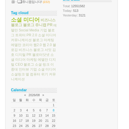
쥬니캡입니다!
(222)
Total
: 12551582
Today
: 513
Tag cloud
Yesterday
: 3121
소셜 미디어
비즈니스
블로그
블로그
쥬니캡
PR
에
델만
Social Media
기업 블로
그
트위터
PR 2.0
소셜 미디어
커뮤니케이션
블로그 마케팅
에델만 코리아
웹2.0
웹 2.0
블
로깅
비즈니스 블로그 서밋
김
호
디지털 PR
블로터닷넷
소
셜 미디어 마케팅
에델만 디지
털
CEO 블로그
소셜 링크
이
중대
인터뷰
기업 소셜 미디어
소셜링크
델 컴퓨터
위기 커뮤
니케이션
Calendar
«
2026/08
»
일
월
화
수
목
금
토
1
2
3
4
5
6
7
8
9
10
11
12
13
14
15
16
17
18
19
20
21
22
23
24
25
26
27
28
29