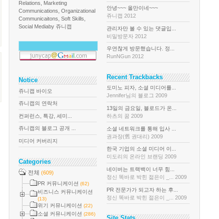
Relations, Marketing
안녕~~~ 올만이네~~~
Communications, Organizational
쥬니캡 2012
Communicaitons, Soft Skills,
Social Media
by 쥬니캡
관리자만 볼 수 있는 댓글입...
비밀방문자 2012
우연찮게 방문했습니다. 정...
RunNGun 2012
Recent Trackbacks
Notice
도미노 피자, 소셜 미디어를...
쥬니캡 바이오
Jennifer님의 블로그 2009
쥬니캡의 연락처
13일의 금요일, 블로드가 온...
컨퍼런스, 특강, 세미...
하츠의 꿈 2009
쥬니캡의 블로그 공개 ...
소셜 네트워크를 통해 입사 ...
권과장(舊 권대리) 2009
미디어 커버리지
한국 기업의 소셜 미디어 이...
미도리의 온라인 브랜딩 2009
Categories
네이버는 트랙백이 너무 힘...
전체
(609)
정신 똑바로 박힌 젊은이 _... 2009
PR 커뮤니케이션
(62)
PR 전문가가 되고자 하는 후...
비즈니스 커뮤니케이션
정신 똑바로 박힌 젊은이 _... 2009
(13)
위기 커뮤니케이션
(22)
소셜 커뮤니케이션
(286)
Site Stats