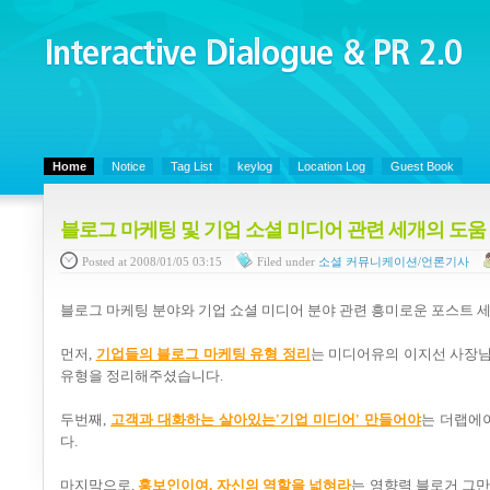
Interactive Dialogue &
PR 2.0
Juny's Blog is open for sharing personal experience and knowledge on ke
Home
Notice
Tag List
keylog
Location Log
Guest Book
블로그 마케팅 및 기업 소셜 미디어 관련 세개의 도움
Posted
at 2008/01/05 03:15
Filed
under
소셜 커뮤니케이션/언론기사
블로그 마케팅 분야와 기업 쇼셜 미디어 분야 관련 흥미로운 포스트 
먼저,
기업들의 블로그 마케팅 유형 정리
는 미디어유의 이지선 사장님
유형을 정리해주셨습니다.
두번째,
고객과 대화하는 살아있는'기업 미디어' 만들어야
는 더랩에
다.
마지막으로,
홍보인이여, 자신의 역할을 넓혀라
는 영향력 블로거 그만