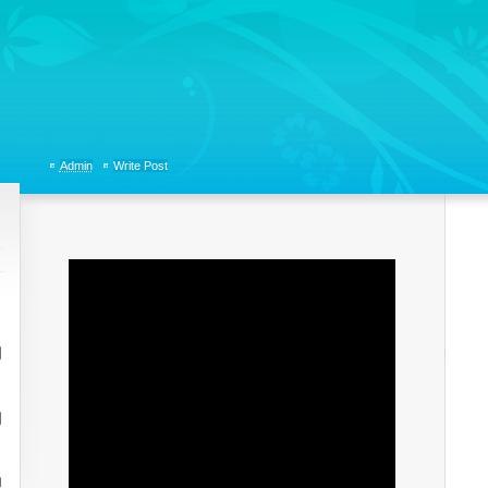
tions, Organizational Communicaitons, Soft Skills, Social Media
Admin
Write Post
지
니
전