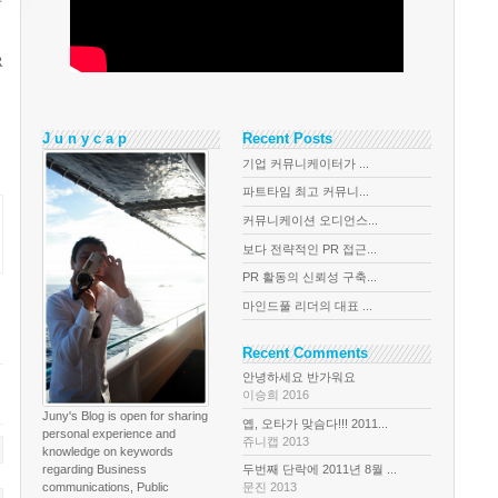
R
J u n y c a p
Recent Posts
기업 커뮤니케이터가 ...
파트타임 최고 커뮤니...
커뮤니케이션 오디언스...
보다 전략적인 PR 접근...
PR 활동의 신뢰성 구축...
마인드풀 리더의 대표 ...
Recent Comments
안녕하세요 반가워요
이승희 2016
Juny's Blog is open for sharing
옙, 오타가 맞슴다!!! 2011...
personal experience and
쥬니캡 2013
knowledge on keywords
regarding Business
두번째 단락에 2011년 8월 ...
communications, Public
문진 2013