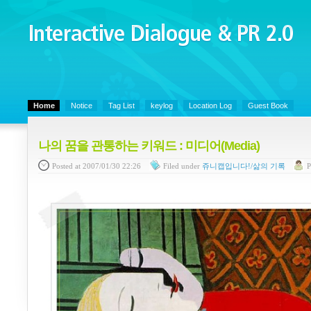
Interactive Dialogue &
PR 2.0
Juny's Blog is open for sharing personal experience and knowledge on ke
Home
Notice
Tag List
keylog
Location Log
Guest Book
나의 꿈을 관통하는 키워드 : 미디어(Media)
Posted
at 2007/01/30 22:26
Filed
under
쥬니캡입니다!/삶의 기록
P