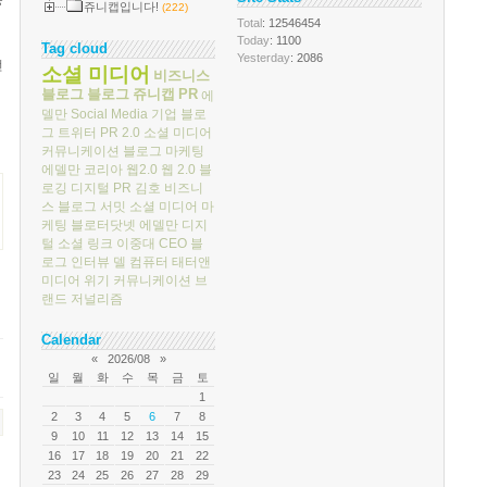
등
쥬니캡입니다!
(222)
Total
: 12546454
Today
: 1100
Tag cloud
Yesterday
: 2086
전
소셜 미디어
비즈니스
블로그
블로그
쥬니캡
PR
에
델만
Social Media
기업 블로
그
트위터
PR 2.0
소셜 미디어
커뮤니케이션
블로그 마케팅
에델만 코리아
웹2.0
웹 2.0
블
로깅
디지털 PR
김호
비즈니
스 블로그 서밋
소셜 미디어 마
케팅
블로터닷넷
에델만 디지
털
소셜 링크
이중대
CEO 블
로그
인터뷰
델 컴퓨터
태터앤
미디어
위기 커뮤니케이션
브
랜드 저널리즘
Calendar
«
2026/08
»
일
월
화
수
목
금
토
1
2
3
4
5
6
7
8
9
10
11
12
13
14
15
16
17
18
19
20
21
22
23
24
25
26
27
28
29