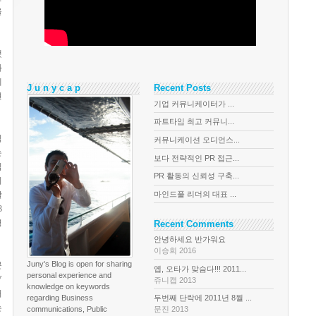
을
했
과
네
J u n y c a p
Recent Posts
현
기업 커뮤니케이터가 ...
파트타임 최고 커뮤니...
직
커뮤니케이션 오디언스...
는
보다 전략적인 PR 접근...
심
PR 활동의 신뢰성 구축...
기
마인드풀 리더의 대표 ...
활
3
영
Recent Comments
안녕하세요 반가워요
이승희 2016
Juny's Blog is open for sharing
문
옙, 오타가 맞슴다!!! 2011...
personal experience and
V
쥬니캡 2013
knowledge on keywords
서
regarding Business
두번째 단락에 2011년 8월 ...
는
communications, Public
문진 2013