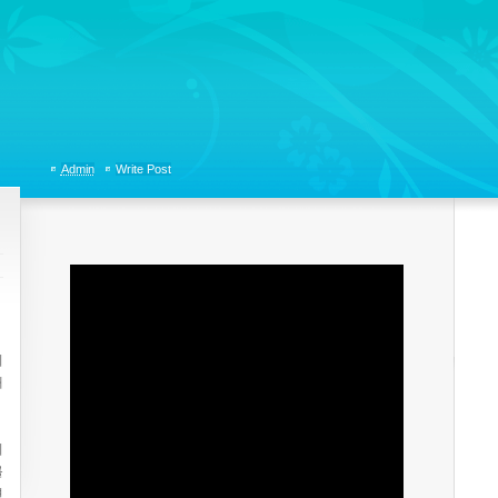
tions, Organizational Communicaitons, Soft Skills, Social Media
Admin
Write Post
니
래
이
를
션