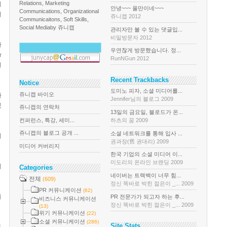
Relations, Marketing
니
안녕~~~ 올만이네~~~
Communications, Organizational
버
쥬니캡 2012
Communicaitons, Soft Skills,
Social Media
by 쥬니캡
관리자만 볼 수 있는 댓글입...
비밀방문자 2012
자
우연찮게 방문했습니다. 정...
r
RunNGun 2012
원
Recent Trackbacks
Notice
도미노 피자, 소셜 미디어를...
쥬니캡 바이오
하
Jennifer님의 블로그 2009
겠
쥬니캡의 연락처
13일의 금요일, 블로드가 온...
컨퍼런스, 특강, 세미...
하츠의 꿈 2009
쥬니캡의 블로그 공개 ...
소셜 네트워크를 통해 입사 ...
계
권과장(舊 권대리) 2009
미디어 커버리지
한국 기업의 소셜 미디어 이...
미도리의 온라인 브랜딩 2009
니
Categories
네이버는 트랙백이 너무 힘...
전체
(609)
정신 똑바로 박힌 젊은이 _... 2009
PR 커뮤니케이션
(62)
를
PR 전문가가 되고자 하는 후...
비즈니스 커뮤니케이션
정신 똑바로 박힌 젊은이 _... 2009
(13)
위기 커뮤니케이션
(22)
소셜 커뮤니케이션
(286)
Site Stats