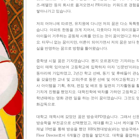
즈-에델만 등의 회사로 옮겨오면서 PR이라는 키워드로 경험
쌓아나가고 있습니다.
저의 어머니에 따르면, 유치원에 다니던 저의 꿈은 다소 독특
습니다. 아파트 한동을 크게 지어서, 각호마다 저의 와이프들
아이들이 거주하는 공동체 사회를 만드는 것이 꿈이였다고 하
요. 터무니 없는 꿈이지만, 어른이 되어가면서 저의 꿈은 보다 
실을 반영하는 꿈으로 방향을 틀어왔습니다.
중학생 시절 꿈은 기자였습니다. 왠지 모르겠지만 기자라는 
업이 매력 있어보여 고등학교에 입학하자 마자 '신문반'이라
동아리에 가입하였고, 2년간 학교 선배, 동기 및 후배들이 관
을 갖을만한 교내 및 교외(주로 동문 선배 및 여자고등학교) 
사 아이템을 기획, 취재, 편집 및 배포 등 일련의 기자활동을 
기차게 진행을 했었지요. 대학진학에 박차를 가하던 고등학교 
학년때에는 영화 관련 일을 하는 것이 꿈이였습니다. 그것도 
화감독으로.
대학교 재학시에 갖었던 꿈은 방송국PD였습니다. 그래서 신
방송학을 부전공으로 선택했었고, 제대를 하고 나서 케이블 T
채널 19번을 통해 방송을 했던 HBS(현대방송)라는 방송국에
Floor Director로서 6개월간 경험을 쌓았지요. 대학을 졸업하