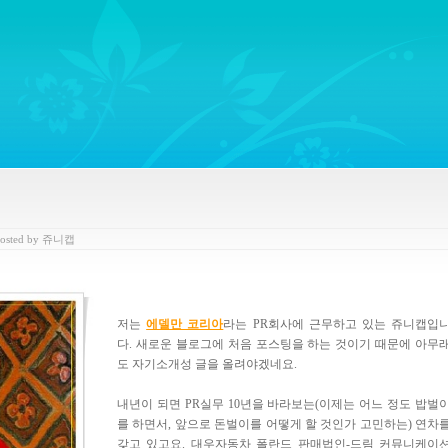
ywords regarding Business communications, Public Relations, Marketing Communica
osted
by
쥬니캡
저는
에델만 코리아
라는 PR회사에 근무하고 있는 쥬니캡입
다. 새로운 블로그에 처음 포스팅을 하는 것이기 때문에 아무
도 자기소개성 글을 올려야겠네요.
내년이 되면 PR실무 10년을 바라보는(이제는 어느 정도 밥벌
를 하면서, 앞으로 돈벌이를 어떻게 할 것인가 고민하는) 연차
갖고 있고요. 대우자동차 폴란드 판매법인-드림 커뮤니케이