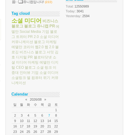
쥬니캡입니다!
(222)
Total
: 12550989
Today
: 3041
Tag cloud
Yesterday
: 2594
소셜 미디어
비즈니스
블로그
블로그
쥬니캡
PR
에
델만
Social Media
기업 블로
그
트위터
PR 2.0
소셜 미디어
커뮤니케이션
블로그 마케팅
에델만 코리아
웹2.0
웹 2.0
블
로깅
비즈니스 블로그 서밋
김
호
디지털 PR
블로터닷넷
소
셜 미디어 마케팅
에델만 디지
털
CEO 블로그
소셜 링크
이
중대
인터뷰
기업 소셜 미디어
소셜링크
델 컴퓨터
위기 커뮤
니케이션
Calendar
«
2026/08
»
일
월
화
수
목
금
토
1
2
3
4
5
6
7
8
9
10
11
12
13
14
15
16
17
18
19
20
21
22
23
24
25
26
27
28
29