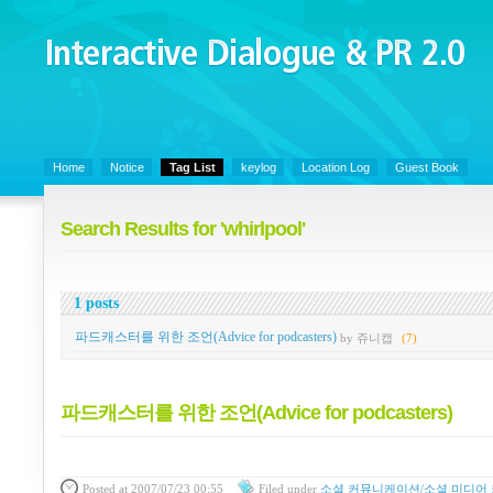
Interactive Dialogue &
PR 2.0
Juny's Blog is open for sharing personal experience and knowledge on ke
Home
Notice
Tag List
keylog
Location Log
Guest Book
Search Results for 'whirlpool'
1 posts
파드캐스터를 위한 조언(Advice for podcasters)
by 쥬니캡
(7)
파드캐스터를 위한 조언(Advice for podcasters)
Posted
at 2007/07/23 00:55
Filed
under
소셜 커뮤니케이션/소셜 미디어