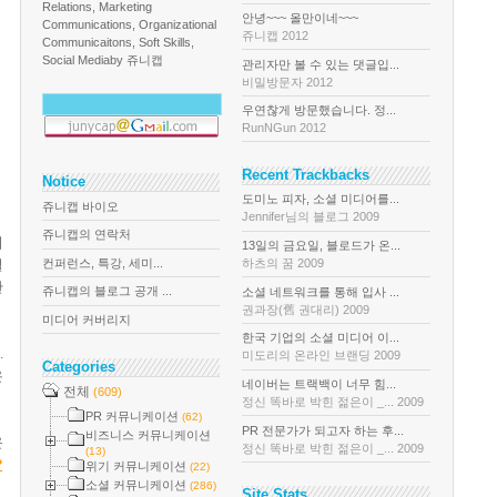
Relations, Marketing
안녕~~~ 올만이네~~~
Communications, Organizational
쥬니캡 2012
Communicaitons, Soft Skills,
Social Media
by 쥬니캡
관리자만 볼 수 있는 댓글입...
비밀방문자 2012
우연찮게 방문했습니다. 정...
RunNGun 2012
Recent Trackbacks
Notice
도미노 피자, 소셜 미디어를...
쥬니캡 바이오
Jennifer님의 블로그 2009
쥬니캡의 연락처
리
13일의 금요일, 블로드가 온...
열
컨퍼런스, 특강, 세미...
하츠의 꿈 2009
단
쥬니캡의 블로그 공개 ...
소셜 네트워크를 통해 입사 ...
권과장(舊 권대리) 2009
미디어 커버리지
한국 기업의 소셜 미디어 이...
.
미도리의 온라인 브랜딩 2009
Categories
은
네이버는 트랙백이 너무 힘...
전체
(609)
정신 똑바로 박힌 젊은이 _... 2009
PR 커뮤니케이션
(62)
PR 전문가가 되고자 하는 후...
비즈니스 커뮤니케이션
운
정신 똑바로 박힌 젊은이 _... 2009
(13)
P
위기 커뮤니케이션
(22)
소셜 커뮤니케이션
(286)
Site Stats