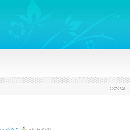
ywords regarding Business communications, Public Relations, Marketing Communica
2007/07/23
 커뮤니케이션
Posted
by
쥬니캡