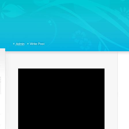
tions, Organizational Communicaitons, Soft Skills, Social Media
Admin
Write Post