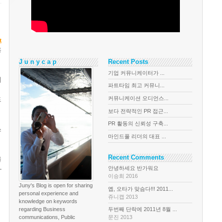
t
용
J u n y c a p
Recent Posts
기업 커뮤니케이터가 ...
져
파트타임 최고 커뮤니...
커뮤니케이션 오디언스...
드
보다 전략적인 PR 접근...
PR 활동의 신뢰성 구축...
스
마인드풀 리더의 대표 ...
Recent Comments
을
-
안녕하세요 반가워요
이승희 2016
Juny's Blog is open for sharing
옙, 오타가 맞슴다!!! 2011...
personal experience and
쥬니캡 2013
knowledge on keywords
regarding Business
두번째 단락에 2011년 8월 ...
communications, Public
문진 2013