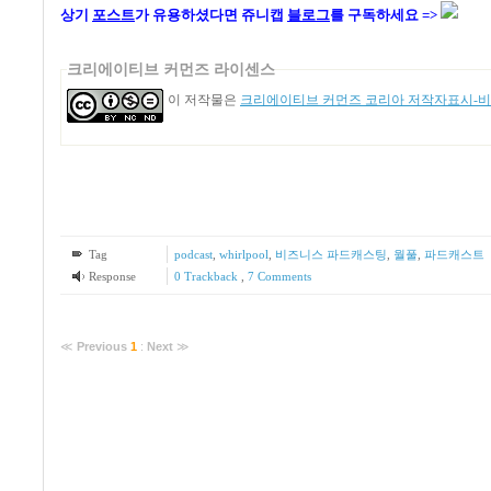
상기
포스트
가
유용하셨다면 쥬니캡
블로그
를 구독하세요 =>
크리에이티브 커먼즈 라이센스
이 저작물은
크리에이티브 커먼즈 코리아 저작자표시-비영
Tag
podcast
,
whirlpool
,
비즈니스 파드캐스팅
,
월풀
,
파드캐스트
Response
0 Trackback
,
7
Comments
≪
Previous
1
:
Next
≫