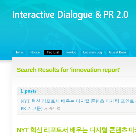
Interactive Dialogue &
PR 2.0
Juny's Blog is open for sharing personal experience and knowledge on k
Organizational Communicaitons, Soft Skills, Social Media
Home
Notice
Tag List
keylog
Location Log
Guest Book
Search Results for 'innovation report'
1 posts
NYT 혁신 리포트서 배우는 디지털 콘텐츠 마케팅 포인트 (
PR 기고문)
by 쥬니캡
NYT 혁신 리포트서 배우는 디지털 콘텐츠 