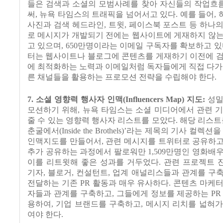
들은 검색과 소셜의 모범사례를 찾아 자신들의 작업흐
써
,
뉴욕 타임스의 트래픽을 넘어서고 있다
.
예를 들어
,
사진과 검색 헤드라인
,
트윗
,
페이스북 포스트 등 하나의
로 메시지가 개발되기 전에는 웹사이트에 게재하지 않는
고 있으며
, 650
만명이라는 이메일 구독자를 확보하고 
터는 웹사이트나 블로그에 콘텐츠를 게재하기 이전에 검
에 최적화하는 노력과 이메일처럼 독자들에게 직접 다가
른 채널들을 활용하는 프로모션 전략을 수립해야 한다
.
7.
소셜 영향력 행사자 인맥
(Influencers Map)
지도
:
성밀
모션하기 위해
,
뉴욕 타임스는 소셜 미디어에서 관련 기
줄 수 있는 영향력 행사자 리스트를 모았다
.
해당 리스트
춘굴에서
(Inside the Brothels)’
라는 제목의 기사 컬렉션을
인맥지도를 만들어서
,
관련 메시지를 트위터로 공유하
추가 공유하는 과정에서 팔로워만
1,509
만명인 영화배우
이를 리트윗해 좋은 성과를 거두었다
.
관련 프로젝트 
기자
,
블로거
,
컨설턴트
,
업계 애널리스들과 관계를 구
전달하는 기존
PR
활동과 매우 유사하다
.
콘텐츠 마케터
자들과 관계를 구축하고
,
그들에게 정보를 제공하는
P
용하여
,
기업 브랜드를 구축하고
,
메시지 리치를 넓혀가
여야 한다
.