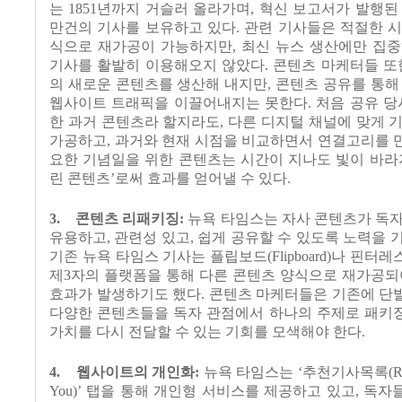
는
1851
년까지 거슬러 올라가며
,
혁신 보고서가 발행된
만건의 기사를 보유하고 있다
.
관련 기사들은 적절한 시
식으로 재가공이 가능하지만
,
최신 뉴스 생산에만 집중
기사를 활발히 이용해오지 않았다
.
콘텐츠 마케터들 또
의 새로운 콘텐츠를 생산해 내지만
,
콘텐츠 공유를 통해
웹사이트 트래픽을 이끌어내지는 못한다
.
처음 공유 당
한 과거 콘텐츠라 할지라도
,
다른 디지털 채널에 맞게 
가공하고
,
과거와 현재 시점을 비교하면서 연결고리를 
요한 기념일을 위한 콘텐츠는 시간이 지나도 빛이 바라
린 콘텐츠
’
로써 효과를 얻어낼 수 있다
.
3.
콘텐츠 리패키징
:
뉴욕 타임스는 자사 콘텐츠가 독
유용하고
,
관련성 있고
,
쉽게 공유할 수 있도록 노력을 
기존 뉴욕 타임스 기사는 플립보드
(Flipboard)
나 핀터레
제
3
자의 플랫폼을 통해 다른 콘텐츠 양식으로 재가공되
효과가 발생하기도 했다
.
콘텐츠 마케터들은 기존에 단
다양한 콘텐츠들을 독자 관점에서 하나의 주제로 패키
가치를 다시 전달할 수 있는 기회를 모색해야 한다
.
4.
웹사이트의 개인화
:
뉴욕 타임스는
‘
추천기사목록
(R
You)’
탭을 통해 개인형 서비스를 제공하고 있고
,
독자