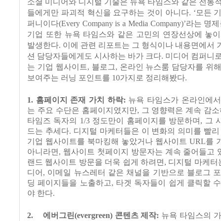
소셜 미디어와 디지털 기술은 뉴욕 타임스와 같은 전통
들에게만 파괴적 혁신을 요구하는 것이 아니다
. ‘
모든 
퍼니이다
(Every Company is a Media Company)’
라는 명제
기업 또한 뉴욕 타임스와 같은 고민의 연장선상에 놓이
발생한다
.
이에 관련 리포트는 그 형식이나 내용면에서 
션 담당자들에게도 시사하는 바가 크다
.
미디어 컴퍼니로
는 기업 웹사이트
,
블로그
,
온라인 뉴스룸 담당자를 위해
보여주는 러닝 포인트를
10
가지로 정리해봤다
.
1. 홈페이지 존재 가치 하락
:
뉴욕 타임스가 온라인에서
는 주요 수단은 홈페이지였지만
,
그 영향력은 계속 감소
타임즈 독자의
1/3
정도만이 홈페이지를 방문하며
,
그 
드는 추세다
.
디지털 마케터들은 이 변화의 의미를 빨리
기업 웹사이트를 북마킹해 놓았거나 웹사이트
URL
를 
아니라면
,
웹사이트 첫페이지 방문자는 계속 줄어들고 
랜드 웹사이트 방문을 더욱 쉽게 하려면
,
디지털 마케터
디어
,
이메일 뉴스레터 같은 채널을 기반으로 블로그 포
딩 페이지들을 노출하고
,
타겟 독자들이 쉽게 클릭할 
야 한다
.
2.
에버그린
(evergreen)
콘텐츠 제작
:
뉴욕 타임스의 가