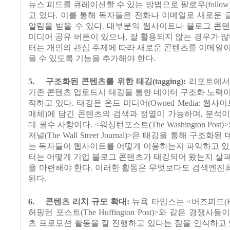
뉴스 피드를 큐레이션할 수 있는 방법으로 팔로우
(follow
고 있다
.
이를 통해 독자들은 전화나 이메일로 새로운 
알림을 받을 수 있다
.
대부분의 웹사이트나 블로그 콘텐
미디어 공유 버튼이 있으나
,
잘 활용되지 않는 경우가 
터는 개인의 관심 주제에 따라 새로운 콘텐츠를 이메일
을 수 있도록 기능을 추가해야 한다
.
5.
구조화된 콘텐츠를 위한 태깅
(tagging):
리포트에서
기존 콘텐츠 업로드시 태깅을 통한 데이터 구조화 노력
적하고 있다
.
태깅은 온드 미디어
(Owned Media:
웹사이
매체
)
에 담긴 콘텐츠의 검색과 정열이 가능하며
,
분석이
데 필수 사항이다
. <
워싱턴포스트
(The Washington Post)>
저널
(The Wall Street Journal)>
은 태깅을 통해 구조화된 
는 독자들이 웹사이트를 어떻게 이용하는지 파악하고 
터는 어떻게 기업 블로그 콘텐츠가 태깅되어 왔는지 살
을 마련해야 한다
.
이러한 활동은 무엇보다도 검색엔진
된다
.
6.
콘텐츠 리치 규모 확대
:
뉴욕 타임스는
<
버즈피드
(
허핑턴 포스트
(The Huffington Post)>
와 같은 경쟁사들이
츠 프로모션 활동을 잘 진행하고 있다는 점을 인식하고