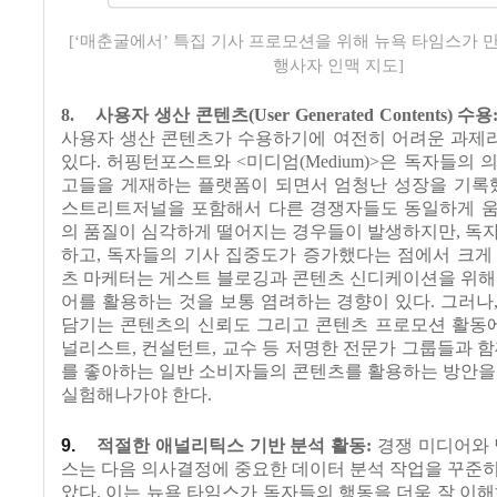
[‘매춘굴에서’ 특집 기사 프로모션을 위해 뉴욕 타임스가 
행사자 인맥 지도]
8.
사용자 생산 콘텐츠
(User Generated Contents)
수용
사용자 생산 콘텐츠가 수용하기에 여전히 어려운 과제
있다
.
허핑턴포스트와
<
미디엄
(Medium)>
은 독자들의 
고들을 게재하는 플랫폼이 되면서 엄청난 성장을 기록
스트리트저널을 포함해서 다른 경쟁자들도 동일하게 
의 품질이 심각하게 떨어지는 경우들이 발생하지만
,
독자
하고
,
독자들의 기사 집중도가 증가했다는 점에서 크게
츠 마케터는 게스트 블로깅과 콘텐츠 신디케이션을 위해
어를 활용하는 것을 보통 염려하는 경향이 있다
.
그러나
담기는 콘텐츠의 신뢰도 그리고 콘텐츠 프로모션 활동
널리스트
,
컨설턴트
,
교수 등 저명한 전문가 그룹들과 
를 좋아하는 일반 소비자들의 콘텐츠를 활용하는 방안을
실험해나가야 한다
.
9.
적절한 애널리틱스 기반 분석 활동
:
경쟁 미디어와
스는 다음 의사결정에 중요한 데이터 분석 작업을 꾸준
았다
.
이는 뉴욕 타임스가 독자들의 행동을 더욱 잘 이