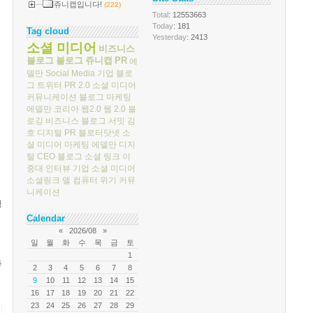
쥬니캡입니다!
(222)
Total
: 12553663
Today
: 181
Tag cloud
Yesterday
: 2413
소셜 미디어
비즈니스
블로그
블로그
쥬니캡
PR
에
델만
Social Media
기업 블로
그
트위터
PR 2.0
소셜 미디어
커뮤니케이션
블로그 마케팅
에델만 코리아
웹2.0
웹 2.0
블
로깅
비즈니스 블로그 서밋
김
호
디지털 PR
블로터닷넷
소
셜 미디어 마케팅
에델만 디지
털
CEO 블로그
소셜 링크
이
중대
인터뷰
기업 소셜 미디어
소셜링크
델 컴퓨터
위기 커뮤
니케이션
행
Calendar
«
2026/08
»
일
월
화
수
목
금
토
1
좋
2
3
4
5
6
7
8
9
10
11
12
13
14
15
16
17
18
19
20
21
22
23
24
25
26
27
28
29