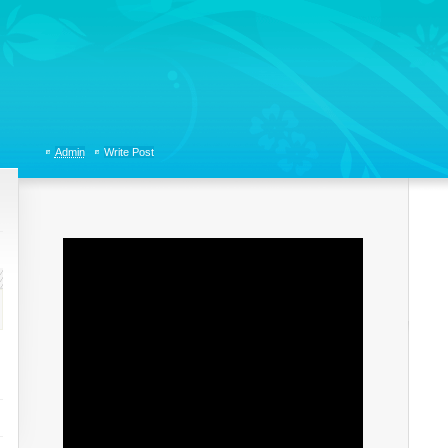
tions, Organizational Communicaitons, Soft Skills, Social Media
Admin
Write Post