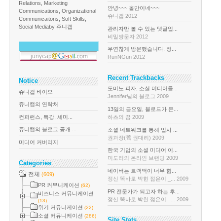
Relations, Marketing
안녕~~~ 올만이네~~~
Communications, Organizational
쥬니캡 2012
Communicaitons, Soft Skills,
Social Media
by 쥬니캡
관리자만 볼 수 있는 댓글입...
비밀방문자 2012
우연찮게 방문했습니다. 정...
RunNGun 2012
Recent Trackbacks
Notice
도미노 피자, 소셜 미디어를...
쥬니캡 바이오
Jennifer님의 블로그 2009
쥬니캡의 연락처
13일의 금요일, 블로드가 온...
컨퍼런스, 특강, 세미...
하츠의 꿈 2009
쥬니캡의 블로그 공개 ...
소셜 네트워크를 통해 입사 ...
권과장(舊 권대리) 2009
미디어 커버리지
한국 기업의 소셜 미디어 이...
미도리의 온라인 브랜딩 2009
Categories
네이버는 트랙백이 너무 힘...
전체
(609)
정신 똑바로 박힌 젊은이 _... 2009
PR 커뮤니케이션
(62)
PR 전문가가 되고자 하는 후...
비즈니스 커뮤니케이션
정신 똑바로 박힌 젊은이 _... 2009
(13)
위기 커뮤니케이션
(22)
소셜 커뮤니케이션
(286)
Site Stats