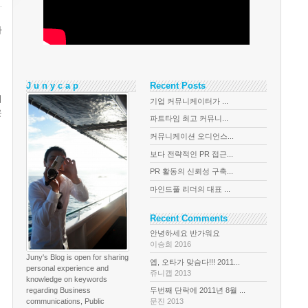
자
J u n y c a p
Recent Posts
쉬
기업 커뮤니케이터가 ...
은
파트타임 최고 커뮤니...
커뮤니케이션 오디언스...
보다 전략적인 PR 접근...
PR 활동의 신뢰성 구축...
마인드풀 리더의 대표 ...
Recent Comments
안녕하세요 반가워요
이승희 2016
Juny's Blog is open for sharing
옙, 오타가 맞슴다!!! 2011...
personal experience and
쥬니캡 2013
knowledge on keywords
regarding Business
두번째 단락에 2011년 8월 ...
communications, Public
문진 2013