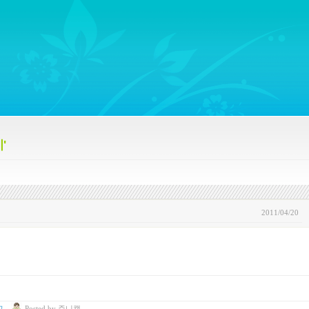
ywords regarding Business communications, Public Relations, Marketing Communica
'
2011/04/20
고
Posted
by
쥬니캡