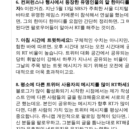
6.
컨퍼런스나 행사에서 등장한 유명인물의 말 한마디를
자
!:
이런거죠
.
지난
5
월
13
일
SBS
가 주최한 서울 디지털
바타로 유명한 제임스 카메룬이 참석해서 연설을 했는데
면
,
그의 한마디 한마디를 요점만 간단히 정리하면
,
그 
된다면 팔로우어들이 알아서
RT
를 해주는 것이죠
.
7.
아침 시간에 트윗하세요
!:
구체적인 수치는 아니지만
험한 바에 따르면
,
오후 시간대 보다는 오전 시간대에 
의
RT
비율이 높습니다
.
트위터 대화 공간에서 공유되는
당히 휘발성이 강해서 하루가 지나서 공유되는 비율이
그날의 주목 받는 트윗 메시지가 되기 위해선 오전에 
대적으로 더욱 효과적이고요
.
8.
평소에 다른 트위터 사용자의 메시지를 많이
RT
하세
블로그가 많이 활성화되기 시작한 시점에서는 제가 작성
스트 안에 다른 사람들의 글을 링크해줌으로써 서로의 
곤 했는데요
. 본인이 공유하는
메시지가 향후
RT
가 많
다면
,
다른 사람의 가치 있는 트위터 메시지를 평상시에
중요합니다
.
쥬니캡 개인적으로 팔로잉 정책이 있다면
,
신 분들을 팔로우하고
,
그분들의 글을 틈나는대로
RT
해