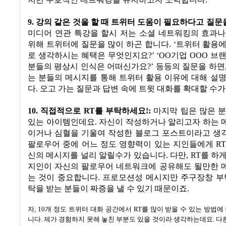
지만 우호적인 네트워킹을 유지하고자 노력합니다
.
9.
강의 같은 것을 할 때 트위터 도움이 필요하다고 질문
미디어 연관 특강을 할시 저는 소셜 네트워킹의 효과나
위해 트위터에 질문을 많이 하곤 합니다
. ‘
트위터 활용에
로 생각하시는 혜택은 무엇인지요
?’ ‘OO기업 OOO 브
분들의 평상시 인식은 어떠신가요
?’
등등의 질문을 하면
는 분들의 메시지를 통해 트위터 활용 이유에 대해 설
다
.
오고 가는 질문과 답변 속에 트윗 대화를 확대할 수
10. 직접적으로 RT
를 부탁하세요
!:
마지막 팁은 많은 
있는 아이템인데요
.
자신이 작성하거나 알리고자 하는 
이거나 심혈을 기울여 작성한 블로그 포스트이라고 생
팔로우어 중에 어느 정도 영향력이 있는 지인들에게
R
신의 메시지를 널리 알릴수가 있습니다
.
다만
, RT
를 하
지인이 자신의 팔로우어 네트워크에 공유해도 될만한 
는 것이 중요합니다
.
프로모션성 메시지만 주구장창 부
탁을 받는 분들이 짜증을 낼 수 있기 때문이죠
.
자
, 10
개 정도 트위터 대화 공간에서
RT
를 많이 받을 수 있는 방법
니다
.
제가 경험하지 못해 놓친 부분도 있을 것이라 생각하는데요
.
다