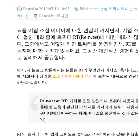
Posted
at 2010/05/18 10:05
Filed
under
소셜 커뮤니케이션/소
케이션
Posted
by
쥬니캡
요즘 기업 소셜 미디어에 대한 관심이 커지면서
,
기업 
에 걸친 대화 중에 트위터
RT(Re-tweet)
에 대한 대화가 
다
.
그중에서도 어떻게 하면 트위터를 운영하면서
, RT
를
는지에 대한 문의가 있는데요
.
그동안 개인적인 경험과 
로 정리해서 공유함다
.
먼저
,
제 블로그 방문하시는 분들은
RT
가 무엇인지 아시죠
?
혹시라도 
해 저희팀이 정리한
소셜 미디어 용어 정리
에 포함된 내용으로 간단
하단과 같습니다
.
Re-tweet
or
RT:
가치를 인정 받았거나 트위터 사용자 
들에게 도움이 될만한 메세지를 가져다가 트위터 사용자
위터내에서 반복하는 행위
(
이메일을 회신하는 것과 같은
임
)
RT의 효과에 대해 쉽게 그림으로 설명드리자면 하단과 같습니다.(출처: O