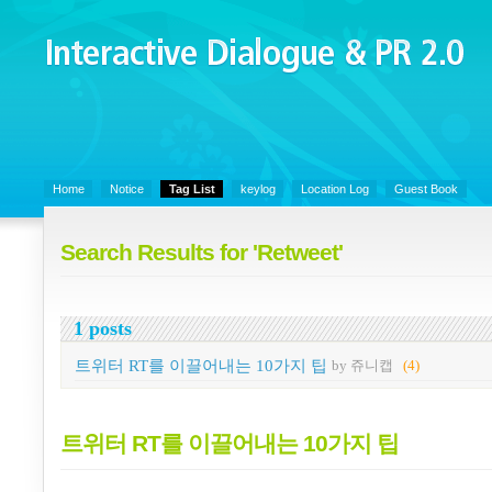
Interactive Dialogue &
PR 2.0
Juny's Blog is open for sharing personal experience and knowledge on k
Organizational Communicaitons, Soft Skills, Social Media
Home
Notice
Tag List
keylog
Location Log
Guest Book
Search Results for 'Retweet'
1 posts
트위터 RT를 이끌어내는 10가지 팁
by 쥬니캡
(4)
트위터 RT를 이끌어내는 10가지 팁