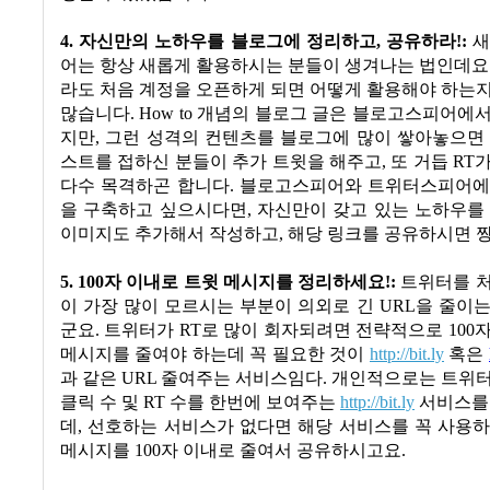
4.
자신만의 노하우를 블로그에 정리하고
,
공유하라
!:
새
어는 항상 새롭게 활용하시는 분들이 생겨나는 법인데요
라도 처음 계정을 오픈하게 되면 어떻게 활용해야 하는
많습니다
. How to
개념의 블로그 글은 블로고스피어에서
지만
,
그런 성격의 컨텐츠를 블로그에 많이 쌓아놓으면 
스트를 접하신 분들이 추가 트윗을 해주고
,
또 거듭
RT
가
다수 목격하곤 합니다
.
블로고스피어와 트위터스피어에
을 구축하고 싶으시다면
,
자신만이 갖고 있는 노하우를
이미지도 추가해서 작성하고
,
해당 링크를 공유하시면 
5. 100
자 이내로 트윗 메시지를 정리하세요
!:
트위터를 처
이 가장 많이 모르시는 부분이 의외로 긴
URL
을 줄이는
군요
.
트위터가
RT
로 많이 회자되려면 전략적으로
100
자
메시지를 줄여야 하는데 꼭 필요한 것이
http://bit.ly
혹은
과 같은
URL
줄여주는 서비스임다
.
개인적으로는 트위터
클릭 수 및
RT
수를 한번에 보여주는
http://bit.ly
서비스를
데
,
선호하는 서비스가 없다면 해당 서비스를 꼭 사용하
메시지를
100
자 이내로 줄여서 공유하시고요
.