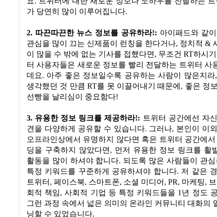
요
.
트위터에 대한 새로운 정보나 노하우를 전달하는 
가 당연히 많이 이루어집니다
.
2.
따끈따끈한 뉴스 정보를 공유하라
!:
아이패드와 같이
관심을 많이 끄는 신제품이 런칭을 한다거나
,
정치적
&
이 많을 수 밖에 없는 기사를 접했다면
,
무조건
RT
하시기
터 사용자들은 새로운 정보를 빨리 전달하는 트위터 사
데요
.
아주 좋은 정보일수록 공유하는 사람이 많은지라
생각했던 것 만큼
RT
를 못 이끌어내기 때문에
,
좋은 정
선빵을 날리심이 중요함다
!
3.
유용한 정보 링크를 제공하라
!:
트위터 공간에선 자신
견을 다양하게 공유할 수 있습니다
.
그러나
,
본인이 이외
오프라인상에서 유명하지 않다면 혹은 트위터 공간에서 
딩을 구축하지 않았다면
,
먼저 유용한 정보 링크를 활
활동을 많이 하셔야 합니다
.
되도록 많은 사람들이 관심
특정 키워드를 꾸준하게 공유하셔야 합니다
.
저 같은 
트위터
,
페이스북
,
스마트폰
,
소셜 미디어
, PR,
마케팅
,
브
회적 책임
,
사회적 기업 등 특정 키워드들을
1
년 정도 
그런 과정 속에서 넓은 의미의 온라인 커뮤니티 대화의
닝할 수 있었습니다
.