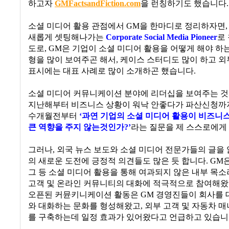
하고자
GMFactsandFiction.com
을 런칭하기도 했습니다
.
소셜 미디어 활용 관점에서 GM을 한마디로 정리하자면
새롭게 셋팅해나가는
Corporate Social Media Pioneer
로
도로
, GM
은 기업이 소셜 미디어 활용을 어떻게 해야 하
형을 많이 보여주곤 해서
,
케이스 스터디도 많이 하고 외
표시에는 대표 사례로 많이 소개하곤 했습니다
.
소셜 미디어 커뮤니케이션 분야에 리더십을 보여주는 
지난해부터 비즈니스 상황이 워낙 안좋다가 파산신청까
수개월전부터
‘
과연 기업의 소셜 미디어 활용이 비즈니
큰 역향을 주지 않는것인가
?’
라는 질문을 제 스스로에게
그러나, 외국 뉴스 보도와 소셜 미디어 전문가들의 글을
의 새로운 도전에 긍정적 의견들도 많은 듯 합니다
. GM
그 등 소셜 미디어 활용을 통해 여과되지 않은 내부 목
고객 및 온라인 커뮤니티의 대화에 적극적으로 참여해
오픈된 커뮨키니케이션 활동은
GM
경영진들이 회사를 
와 대화하는 문화를 형성해왔고
,
외부 고객 및 자동차 
를 구축하는데 일정 효과가 있어왔다고 언급하고 있습