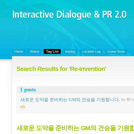
Interactive Dialogue &
PR 2.0
Juny's Blog is open for sharing personal experience and knowledge on k
Organizational Communicaitons, Soft Skills, Social Media
Home
Notice
Tag List
keylog
Location Log
Guest Book
Search Results for 'Re-invention'
1 posts
새로운 도약을 준비하는 GM의 건승을 기원합니다.
by 쥬
(4)
새로운 도약을 준비하는 GM의 건승을 기원합