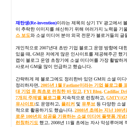
재탄생
(Re-invention)
이라는 제목의 상기
TV
광고에서 볼
이 추락한 이미지를 쇄신하기 위해 여러가지 노력을 기
스 보도
와 소셜 미디어 분야 외국 전문가 블로거들의 글
개인적으로
2007
년대 초반 기업 블로그 운영 방향에 대
있을 때
, GM
은 저에게 많은 인사이트를 제공해주곤 했기
캡이 블로그 운영 초창기에 소셜 미디어를 가장 활발하게
사로서
GM
을 많이 언급하고 했습니다
.
간략하게 제 블로그에도 정리한바 있던
GM
의 소셜 미디
정리하자면
,
2005
년
1
월 Fastlane
이
라
는
기
업
블
로
그
를
대
기
업
중
최
초로
런
칭
한
바
있
고
,
FYI Blog
,
Cadillac Dr
7개의 주제별 블로그를
지속적으로 런칭하고
,
GMTV(
유사이트
)
도 운영하고
,
플리커
및
유투브
등 다양한 소셜
적으로 활용하기도 했습니다
.
2008
년
초
에
는
지
난 100
년
로
운 100
년
의
성
공
을
기
원
하
는
소
셜
미
디어
플
랫
폼
개
념
런
칭
하
기도
했고
,
2008
년
11
월 초에는 자사 악성루머에 