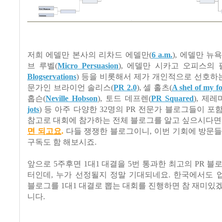
저희 에델만 본사의 리차드 에델만(
6 a.m.
), 에델만 뉴
브 루벨(
Micro Persuasion
), 에델만 시카고 오피스의 
Blogservations
) 등을 비롯해서 제가 개인적으로 선호하는
문가인 브라이언 솔리스(
PR 2.0
), 셀 홀츠(
A shel of my f
홉슨(
Neville Hobson
), 토드 데프렌(
PR Squared
), 제레
jots
) 등 아주 다양한 32명의 PR 전문가 블로그들이 포
참고로 대회에 참가하는 전체 블로그를 알고 싶으시다면
면 되고요
.
다들 쟁쟁한 블로그이니, 이번 기회에 방문들 
구독도 함 해보시죠.
앞으로 5주후면 1대1 대결을 5번 통과한 최고의 PR 블
터인데, 누가 선정될지 정말 기대되네요. 한국에서도 
블로그를 1대1 대결로 뽑는 대회를 진행하면 참 재미있
니다.