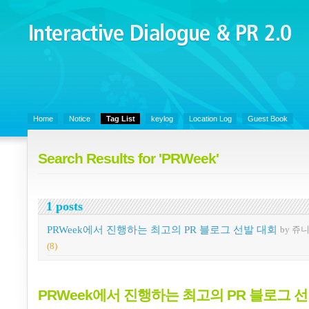
Interactive Dialogue &
PR 2.0
Juny's Blog is open for sharing personal experience and knowledge on k
Organizational Communicaitons, Soft Skills, Social Media
Home
Notice
Tag List
keylog
Location Log
Guest Book
Search Results for 'PRWeek'
1 posts
PRWeek에서 진행하는 최고의 PR 블로그 선발 대회
by 쥬
(8)
PRWeek에서 진행하는 최고의 PR 블로그 