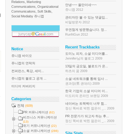
Relations, Marketing
안녕~~~ 올만이네~~~
Communications, Organizational
쥬니캡 2012
Communicaitons, Soft Skills,
대
Social Media
by 쥬니캡
관리자만 볼 수 있는 댓글입...
비밀방문자 2012
우연찮게 방문했습니다. 정...
RunNGun 2012
Recent Trackbacks
Notice
도미노 피자, 소셜 미디어를...
쥬니캡 바이오
Jennifer님의 블로그 2009
쥬니캡의 연락처
13일의 금요일, 블로드가 온...
컨퍼런스, 특강, 세미...
하츠의 꿈 2009
쥬니캡의 블로그 공개 ...
소셜 네트워크를 통해 입사 ...
권과장(舊 권대리) 2009
미디어 커버리지
한국 기업의 소셜 미디어 이...
미도리의 온라인 브랜딩 2009
Categories
네이버는 트랙백이 너무 힘...
전체
(609)
정신 똑바로 박힌 젊은이 _... 2009
PR 커뮤니케이션
(62)
PR 전문가가 되고자 하는 후...
비즈니스 커뮤니케이션
정신 똑바로 박힌 젊은이 _... 2009
(13)
위기 커뮤니케이션
(22)
소셜 커뮤니케이션
(286)
Site Stats