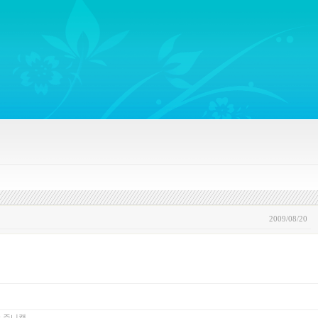
ywords regarding Business communications, Public Relations, Marketing Communica
2009/08/20
y
쥬니캡