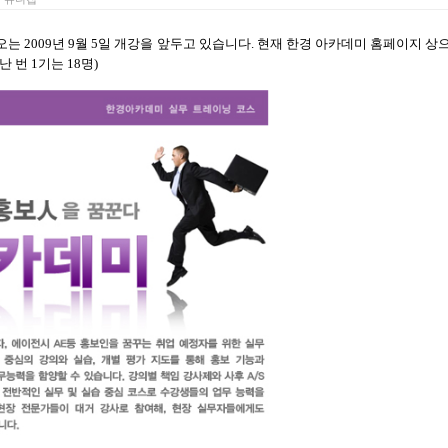
오는
2009
년
9
월
5
일 개강을 앞두고 있습니다
.
현재 한경 아카데미 홈페이지 상
난 번
1
기는
18
명
)