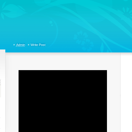
tions, Organizational Communicaitons, Soft Skills, Social Media
Admin
Write Post