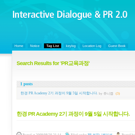
Interactive Dialogue &
PR 2.0
Juny's Blog is open for sharing personal experience and knowledge on ke
Home
Notice
Tag List
keylog
Location Log
Guest Book
Search Results for 'PR교육과정'
1 posts
한경 PR Academy 2기 과정이 9월 5일 시작합니다.
by 쥬니캡
(3)
한경 PR Academy 2기 과정이 9월 5일 시작합니다.
Posted
at 2009/08/20 21:14
Filed
under
PR 커뮤니케이션
Posted
b