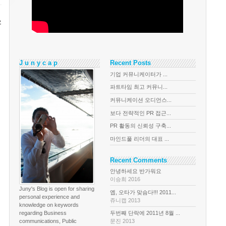
으
J u n y c a p
Recent Posts
기업 커뮤니케이터가 ...
파트타임 최고 커뮤니...
커뮤니케이션 오디언스...
보다 전략적인 PR 접근...
PR 활동의 신뢰성 구축...
마인드풀 리더의 대표 ...
Recent Comments
안녕하세요 반가워요
이승희 2016
Juny's Blog is open for sharing
옙, 오타가 맞슴다!!! 2011...
personal experience and
쥬니캡 2013
knowledge on keywords
regarding Business
두번째 단락에 2011년 8월 ...
communications, Public
문진 2013