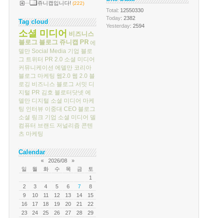
쥬니캡입니다!
(222)
Total
: 12550330
Today
: 2382
Tag cloud
Yesterday
: 2594
소셜 미디어
비즈니스
블로그
블로그
쥬니캡
PR
에
델만
Social Media
기업 블로
그
트위터
PR 2.0
소셜 미디어
커뮤니케이션
에델만 코리아
블로그 마케팅
웹2.0
웹 2.0
블
로깅
비즈니스 블로그 서밋
디
지털 PR
김호
블로터닷넷
에
델만 디지털
소셜 미디어 마케
팅
인터뷰
이중대
CEO 블로그
소셜 링크
기업 소셜 미디어
델
컴퓨터
브랜드 저널리즘
콘텐
츠 마케팅
Calendar
«
2026/08
»
일
월
화
수
목
금
토
1
2
3
4
5
6
7
8
9
10
11
12
13
14
15
16
17
18
19
20
21
22
23
24
25
26
27
28
29