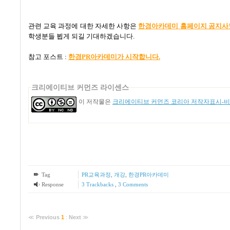
관련 교육 과정에 대한 자세한 사항은
한
경
아
카
데미
홈
페
이
지 공지사
학생분들 뵙게 되길 기대하겠습니다
.
참고 포스트
:
한경PR
아카데미가
시작합니다.
크리에이티브 커먼즈 라이센스
이 저작물은
크리에이티브 커먼즈 코리아 저작자표시-비영
Tag
PR교육과정
,
개강
,
한경PR아카데미
Response
3
Trackbacks
,
3
Comments
≪
Previous
1
:
Next
≫