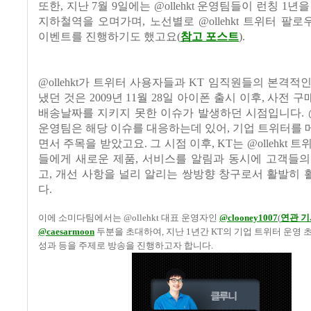
또한, 지난 7
월
9
일에는
@ollehkt
운영팀들이 런칭
1
년을
지하철역을 오며가며, 노선별로
@ollehkt
트위터 팔로
이벤트를 진행하기도 했고요(
참고 포스트
)
.
@ollehkt
가 트위터 사용자들과
KT
임직원들의 본격적인
냈던 것은
2009
년
11
월
28
일 아이폰 출시 이후
,
사전 구
배송날짜를 지키지 못한 이슈가 발생하던 시점입니다. @ol
운영팀은 해당 이슈를 대응하는데 있어, 기업 트위터를
면서 주목을 받았고요.
그 시점 이후
, KT
는
@ollehkt
트위
들에게 새로운 제품
,
서비스를 알림과 동시에 고객들의
고
,
개선 사항을 널리 알리는 쌍방향 창구로서 활발히 
다
.
이에 소미다팀에서는
@ollehkt
대표 운영자인
@clooney1007
(
연관 기
@caesarmoon
두분
을 초대하여
,
지난
1
년간 KT의 기업 트위터 운영 
성과 등을 주제로 방송을 진행하고자 합니다
.