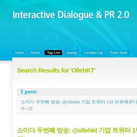
Interactive Dialogue &
PR 2.0
Juny's Blog is open for sharing personal experience and knowledge on k
Organizational Communicaitons, Soft Skills, Social Media
Home
Notice
Tag List
keylog
Location Log
Guest Book
Search Results for 'OllehKT'
1 posts
소미다 두번째 방송: @ollehkt 기업 트위터 1년 리뷰해본다
쥬니캡
소미다 두번째 방송: @ollehkt 기업 트위터