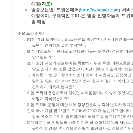
예정(
지도
)
방송보는법:
트윗온에어(
http://twitonair.com
) 서비
예정이며, 구체적인 URL은 방송 진행자들이 트위
릴 예정
[
주요 토깅 주제
]
l
KT
의 기업 트위터
@ollehkt
운영을 축하한다
.
지난
1
년간 활동
울텐데 간략하게 설명 부탁한다
.
l
초기 기업 트위터 운영을 고려했던 이유는 무엇인가
?
관련 커뮤
달성했는가
?
l
초기 일정 규모의 팔로우어를 확보하기 위한 특별 이벤트들을 
알고 있다
.
어떤 것들 있었으며
,
어떤 이벤트가 효과적이었
l
스마트폰의 보급이 활성화되면서 트위터 사용자도 급증하고
말하고 있다
. @ollehkt
운영자로서 현재 어떻게 느끼시고 
간략하게 예측해 본다면
?
l
기업 트위터 운영자로서 겪었던 어려움들이나 이슈가 있었다
어떻게 극복했는지요
?
l
기업 트위터 운영에 대한 내부 경영진들의 시각에 변화가 있다
l
현재 국내 기업 및 브랜드 트위터가
700
개가 넘는다고 합니다
.
성공 요소로 무엇이 중요할까요
?
노하우 좀 공유해주신다면
l
트위터로 인해 기업들의 소셜 미디어 및 소셜 네트워크 서비스
높아지고 있습니다
.
앞으로 어떻게 발전해 나갈 것으로 전