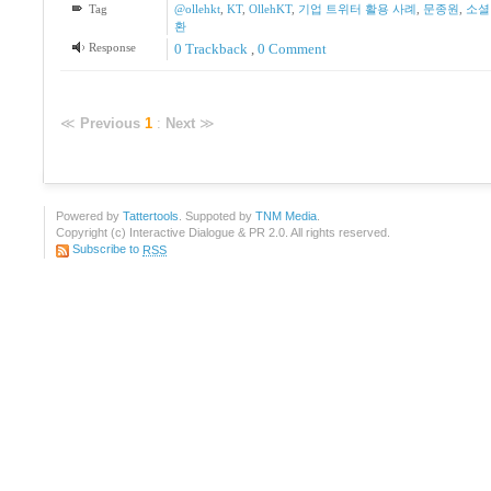
Tag
@ollehkt
,
KT
,
OllehKT
,
기업 트위터 활용 사례
,
문종원
,
소셜
환
Response
0 Trackback
,
0 Comment
≪
Previous
1
:
Next
≫
Powered by
Tattertools
. Suppoted by
TNM Media
.
Copyright (c) Interactive Dialogue & PR 2.0. All rights reserved.
Subscribe to
RSS