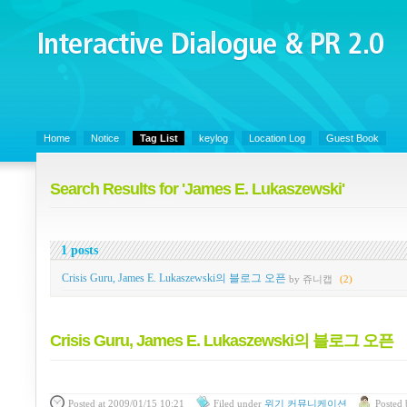
Interactive Dialogue &
PR 2.0
Juny's Blog is open for sharing personal experience and knowledge on ke
Home
Notice
Tag List
keylog
Location Log
Guest Book
Search Results for 'James E. Lukaszewski'
1 posts
Crisis Guru, James E. Lukaszewski의 블로그 오픈
by 쥬니캡
(2)
Crisis Guru, James E. Lukaszewski의 블로그 오픈
Posted
at 2009/01/15 10:21
Filed
under
위기 커뮤니케이션
Posted