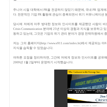
주니어 시절 대학에서
PR
을 전공하지 않았기 때문에
,
국내
PR
업계에
다
.
전문적인 기업
PR
활동에 관심이 증폭되면서 위기 커뮤니케이션 분
당시에 저에게 아주 방대한 정보와 인사이트를 제공했던 사람이 
Crisis Communication
분야에
25
년 이상의 경험과 지식을 보유하고 
동하고 있는데
,
그것은 기업의 위기 관리 분야가 경영 전략차원에서 
저는 그의 홈페이지
(http://www.e911.com/index.ht)
에서 제공되는 아
지식을 습득할 수 있었습니다
.
여하튼 요점을 정리하자면
,
그간에 저에게 정보와 인사이트를 공유
2009
년
1
월
2
일부터 운영하기 시작했습니다
.