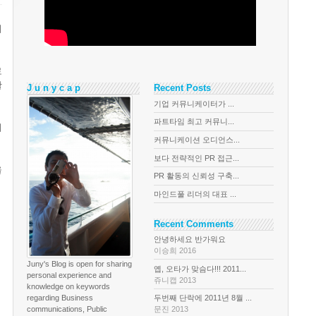
니
로
활
J u n y c a p
Recent Posts
기업 커뮤니케이터가 ...
파트타임 최고 커뮤니...
의
커뮤니케이션 오디언스...
보다 전략적인 PR 접근...
을
PR 활동의 신뢰성 구축...
마인드풀 리더의 대표 ...
Recent Comments
안녕하세요 반가워요
이승희 2016
Juny's Blog is open for sharing
옙, 오타가 맞슴다!!! 2011...
personal experience and
쥬니캡 2013
knowledge on keywords
regarding Business
두번째 단락에 2011년 8월 ...
communications, Public
문진 2013