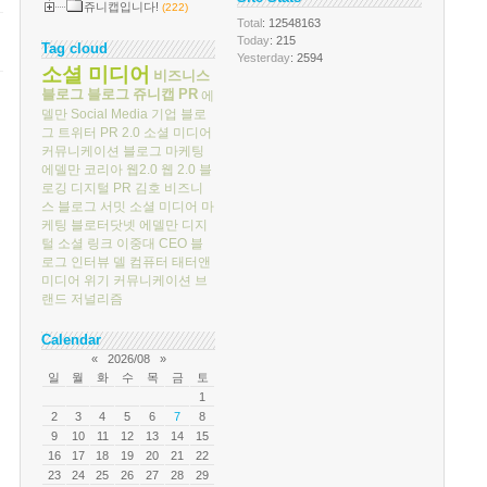
쥬니캡입니다!
(222)
Total
: 12548163
Today
: 215
Tag cloud
Yesterday
: 2594
소셜 미디어
비즈니스
블로그
블로그
쥬니캡
PR
에
델만
Social Media
기업 블로
그
트위터
PR 2.0
소셜 미디어
커뮤니케이션
블로그 마케팅
에델만 코리아
웹2.0
웹 2.0
블
로깅
디지털 PR
김호
비즈니
스 블로그 서밋
소셜 미디어 마
케팅
블로터닷넷
에델만 디지
털
소셜 링크
이중대
CEO 블
로그
인터뷰
델 컴퓨터
태터앤
미디어
위기 커뮤니케이션
브
랜드 저널리즘
Calendar
«
2026/08
»
일
월
화
수
목
금
토
1
2
3
4
5
6
7
8
9
10
11
12
13
14
15
16
17
18
19
20
21
22
23
24
25
26
27
28
29