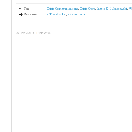
Tag
Crisis Communications
,
Crisis Guru
,
James E. Lukaszewski
,
위
Response
2
Trackbacks
,
2
Comments
≪
Previous
1
:
Next
≫