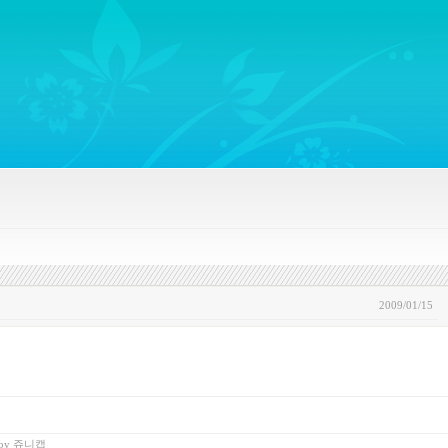
ywords regarding Business communications, Public Relations, Marketing Communica
2009/01/15
by
쥬니캡