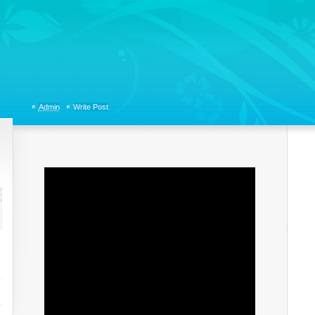
tions, Organizational Communicaitons, Soft Skills, Social Media
Admin
Write Post