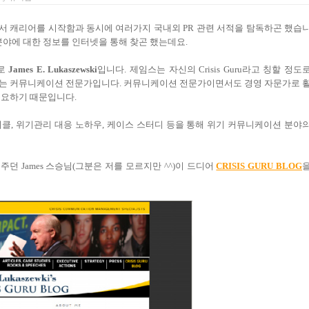
서 캐리어를 시작함과 동시에
여러가지 국내외
PR
관련 서적을 탐독하곤 했습
야에 대한 정보를 인터넷을 통해 찾곤 했는데요
.
바로
James E. Lukaszewski
입니다
.
제임스는 자신의
Crisis Guru
라고 칭할 정도
있는 커뮤니케이션 전문가입니다
.
커뮤니케이션 전문가이면서도 경영 자문가로 
중요하기 때문입니다.
티클
,
위기관리 대응 노하우
,
케이스 스터디 등을 통해 위기 커뮤니케이션 분야
해주던
James
스승님
(
그분은 저를 모르지만
^^)
이 드디어
CRISIS GURU BLOG