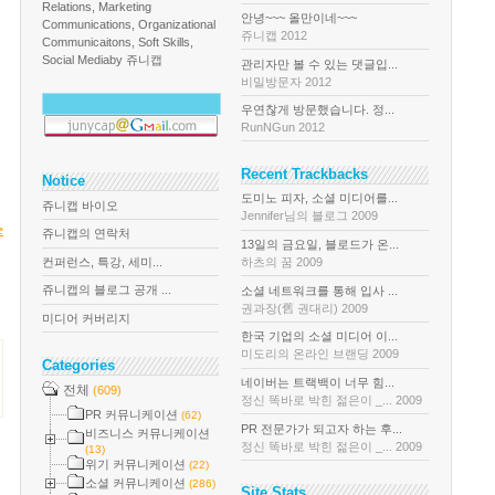
Relations, Marketing
안녕~~~ 올만이네~~~
Communications, Organizational
쥬니캡 2012
Communicaitons, Soft Skills,
Social Media
by 쥬니캡
관리자만 볼 수 있는 댓글입...
비밀방문자 2012
우연찮게 방문했습니다. 정...
RunNGun 2012
Recent Trackbacks
Notice
도미노 피자, 소셜 미디어를...
쥬니캡 바이오
Jennifer님의 블로그 2009
e
쥬니캡의 연락처
13일의 금요일, 블로드가 온...
컨퍼런스, 특강, 세미...
하츠의 꿈 2009
쥬니캡의 블로그 공개 ...
소셜 네트워크를 통해 입사 ...
권과장(舊 권대리) 2009
미디어 커버리지
한국 기업의 소셜 미디어 이...
미도리의 온라인 브랜딩 2009
Categories
네이버는 트랙백이 너무 힘...
전체
(609)
정신 똑바로 박힌 젊은이 _... 2009
PR 커뮤니케이션
(62)
PR 전문가가 되고자 하는 후...
비즈니스 커뮤니케이션
정신 똑바로 박힌 젊은이 _... 2009
(13)
위기 커뮤니케이션
(22)
소셜 커뮤니케이션
(286)
Site Stats