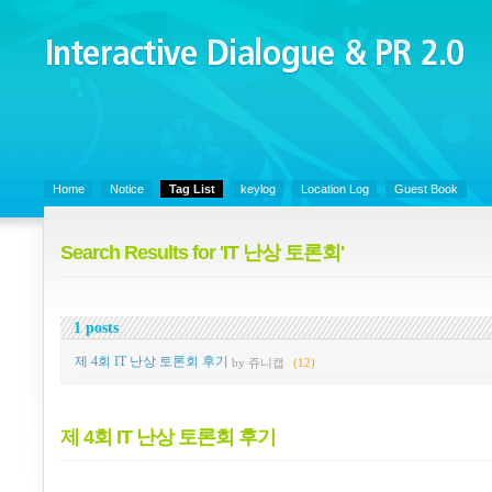
Interactive Dialogue &
PR 2.0
Juny's Blog is open for sharing personal experience and knowledge on k
Organizational Communicaitons, Soft Skills, Social Media
Home
Notice
Tag List
keylog
Location Log
Guest Book
Search Results for 'IT 난상 토론회'
1 posts
제 4회 IT 난상 토론회 후기
by 쥬니캡
(12)
제 4회 IT 난상 토론회 후기