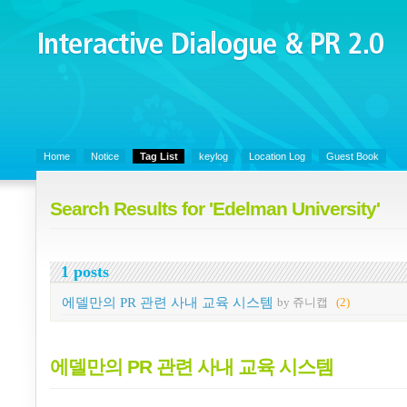
Interactive Dialogue &
PR 2.0
Juny's Blog is open for sharing personal experience and knowledge on k
Organizational Communicaitons, Soft Skills, Social Media
Home
Notice
Tag List
keylog
Location Log
Guest Book
Search Results for 'Edelman University'
1 posts
에델만의 PR 관련 사내 교육 시스템
by 쥬니캡
(2)
에델만의 PR 관련 사내 교육 시스템