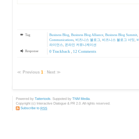
Tag
Business Blog
,
Business Blog Alliance
,
Business Blog Summit
,
Communications
,
비즈니스 블로그
,
비즈니스 블로그 서밋
,
라이언스
,
온라인 커뮤니케이션
Response
0 Trackback
,
12
Comments
≪
Previous
1
:
Next
≫
Powered by
Tattertools
. Suppoted by
TNM Media
.
Copyright (c) Interactive Dialogue & PR 2.0. All rights reserved.
Subscribe to
RSS