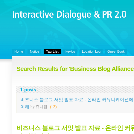
Interactive Dialogue &
PR 2.0
Juny's Blog is open for sharing personal experience and knowledge on k
Organizational Communicaitons, Soft Skills, Social Media
Home
Notice
Tag List
keylog
Location Log
Guest Book
Search Results for 'Business Blog Alliance
1 posts
비즈니스 블로그 서밋 발표 자료 - 온라인 커뮤니케이션에
이해
by 쥬니캡
(12)
비즈니스 블로그 서밋 발표 자료 - 온라인 