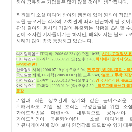
하여 공유하는 기업들은 많지 않을 것이라 생각됩니다
.
직원들의 소셜 미디어 참여와 행동에 있어 원칙이 정립
직원 블로거는 각자의 가치관에 따라 판단하게 될 것이
관성 결여와 회사의 기밀이 유출되는 상황을 초래할 
전에 조사한 기사들이기는 하지만
,
해외에서는 블로그로
사례가 많이 종종 등장하고 있습니다
.
디지털타임스
IT/
과학
|
2006.08.23 (
수
)
오전
10:35,
AOL,
고객정보
유
아이뉴스
24
IT/
과학
|
2006.07.21 (
금
)
오후
3:43,
회사에서
잘리지
않고
운영하려면?
한국경제
사회
|
2006.07.19 (
수
)
오후
6:04,
[
멘토링]
쉿!
미니홈피ㆍ블
국민일보
세계
, IT/
과학
| 2005.03.07 (
월
)
오후
5:49,
‘
블로그
筆禍
’
직장
아이뉴스
24
IT/
과학
| 2005.01.13 (
목
)
오후
2:47,
영국
서점직원,
블로
아이뉴스
24
IT/
과학
| 2005.01.04 (
화
)
오후
5:59,
"
블로그에
글쓰다
해
등장
기업과 직원 상호간에 상기와 같은 불미스러운 
위해서라도 기업 및 조직은 구성원들을 위한 소
가이드라인을 마련하여 내부적으로 공유해야 
가이드라인이 공유되어야만
소셜 미디어를 
커뮤니케이션에 있어 보다 안정감을 도모할 수 있기 때