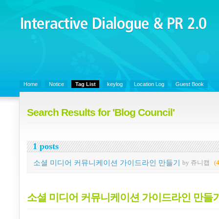
Interactive Dialogue &
PR 2.0
Juny's Blog is open for sharing personal experience and knowledge on k
Organizational Communicaitons, Soft Skills, Social Media
Home
Notice
Tag List
keylog
Location Log
Guest Book
Search Results for 'Blog Council'
1 posts
소셜 미디어 커뮤니케이션 가이드라인 만들기
by 쥬니캡
(
소셜 미디어 커뮤니케이션 가이드라인 만들