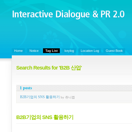
Interactive Dialogue &
PR 2.0
Juny's Blog is open for sharing personal experience and knowledge on k
Organizational Communicaitons, Soft Skills, Social Media
Home
Notice
Tag List
keylog
Location Log
Guest Book
Search Results for 'B2B 산업'
1 posts
B2B기업의 SNS 활용하기
by 쥬니캡
B2B기업의 SNS 활용하기