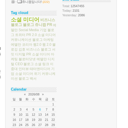
쥬니캡입니다!
(222)
Total
: 12547455
Today
: 2101
Tag cloud
Yesterday
: 2086
소셜 미디어
비즈니스
블로그
블로그
쥬니캡
PR
에
델만
Social Media
기업 블로
그
트위터
PR 2.0
소셜 미디어
커뮤니케이션
블로그 마케팅
에델만 코리아
웹2.0
웹 2.0
블
l
로깅
김호
비즈니스 블로그 서
가
밋
디지털 PR
소셜 미디어 마
케팅
블로터닷넷
에델만 디지
털
CEO 블로그
소셜 링크
이
중대
인터뷰
태터앤미디어
기
운
업 소셜 미디어
위기 커뮤니케
하
이션
블로그 백서
Calendar
«
2026/08
»
일
월
화
수
목
금
토
1
2
3
4
5
6
7
8
9
10
11
12
13
14
15
16
17
18
19
20
21
22
23
24
25
26
27
28
29