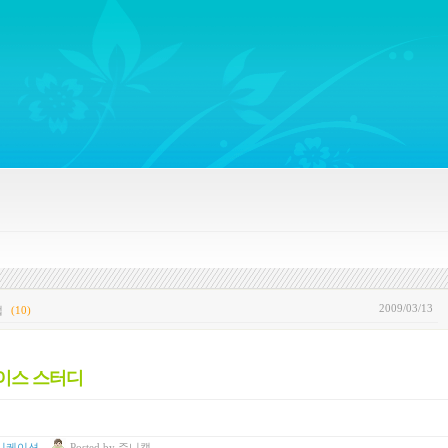
ywords regarding Business communications, Public Relations, Marketing Communica
2009/03/13
캡
(10)
 케이스 스터디
니케이션
Posted
by
쥬니캡