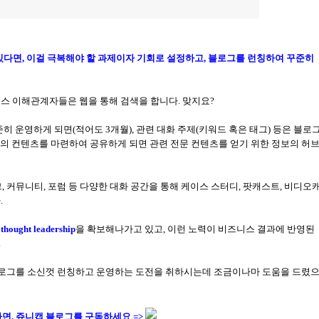
있다면
,
이걸 극복해야 할 과제이자 기회로 설정하고
, 블로그를 런칭하여 꾸준히
스 이해관계자들은 웹을 통해 검색을 합니다. 맞지요?
준히 운영하게 되면
(
적어도
3
개월
),
관련 대화 주제
(
키워드 혹은 태그
)
등은 블로
의 컨텐츠를 마련하여 공유하게 되면 관련 전문 컨텐츠를 얻기 위한 정보의 허
그
,
커뮤니티
,
포럼 등 다양한 대화 공간을 통해 케이스 스터디
,
팟캐스트
,
비디오
다
.
thought leadership
을 확보해나가고 있고
,
이런 노력이 비즈니스 결과에 반영된
.
로그를 소신껏 런칭하고 운영하는 도전을 취하시는데 조금이나마 도움을 드렸
다면, 쥬니캡 블로그를
구독하세요 =>