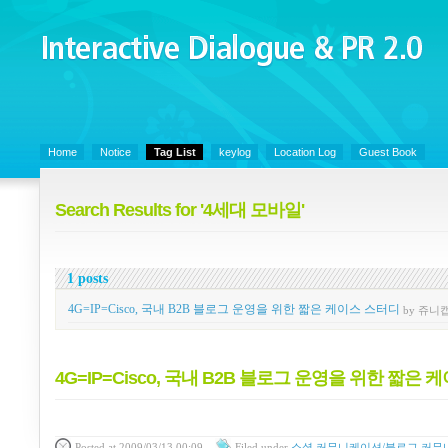
Interactive Dialogue &
PR 2.0
Juny's Blog is open for sharing personal experience and knowledge on ke
Home
Notice
Tag List
keylog
Location Log
Guest Book
Search Results for '4세대 모바일'
1 posts
4G=IP=Cisco, 국내 B2B 블로그 운영을 위한 짧은 케이스 스터디
by 쥬니
4G=IP=Cisco, 국내 B2B 블로그 운영을 위한 짧은
Posted
at 2009/03/13 00:09
Filed
under
소셜 커뮤니케이션/블로그 커뮤