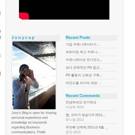
고
하
야
J u n y c a p
Recent Posts
기업 커뮤니케이터가 ...
파트타임 최고 커뮤니...
모
커뮤니케이션 오디언스...
보다 전략적인 PR 접근...
이
PR 활동의 신뢰성 구축...
마인드풀 리더의 대표 ...
Recent Comments
안녕하세요 반가워요
이승희 2016
Juny's Blog is open for sharing
옙, 오타가 맞슴다!!! 2011...
personal experience and
쥬니캡 2013
knowledge on keywords
regarding Business
두번째 단락에 2011년 8월 ...
communications, Public
문진 2013