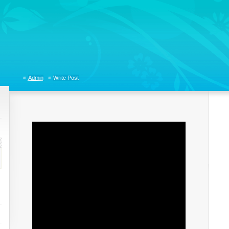
tions, Organizational Communicaitons, Soft Skills, Social Media
Admin
Write Post