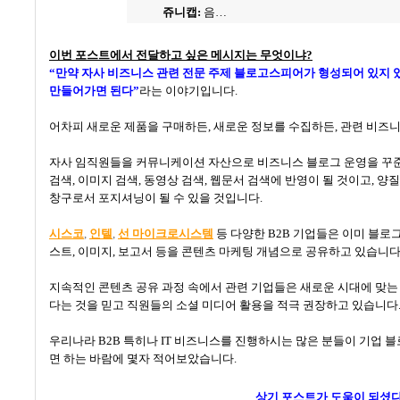
쥬니캡:
음…
이번 포스트에서 전달하고 싶은 메시지는 무엇이냐
?
“
만약 자사 비즈니스 관련 전문 주제 블로고스피어가 형성되어 있지 
만들어가면 된다
”
라는 이야기입니다
.
어차피 새로운 제품을 구매하든
,
새로운 정보를 수집하든
,
관련 비즈니
자사 임직원들을 커뮤니케이션 자산으로 비즈니스 블로그 운영을 꾸
검색
,
이미지 검색
,
동영상 검색
,
웹문서 검색에 반영이 될 것이고
,
양질
창구로서 포지셔닝이 될 수 있을 것입니다
.
시스코
,
인텔
,
선 마이크로시스템
등 다양한
B2B
기업들은 이미 블로
스트
,
이미지
,
보고서 등을 콘텐츠 마케팅 개념으로 공유하고 있습니
지속적인 콘텐츠 공유
과정 속에서 관련 기업들은 새로운 시대에 맞는
다는 것을 믿고 직원들의 소셜 미디어 활용을 적극 권장하고 있습니다
우리나라
B2B
특히나
IT
비즈니스를 진행하시는 많은 분들이 기업 블
면 하는 바람에 몇자 적어보았습니다
.
상기 포스트가 도움이 되셨