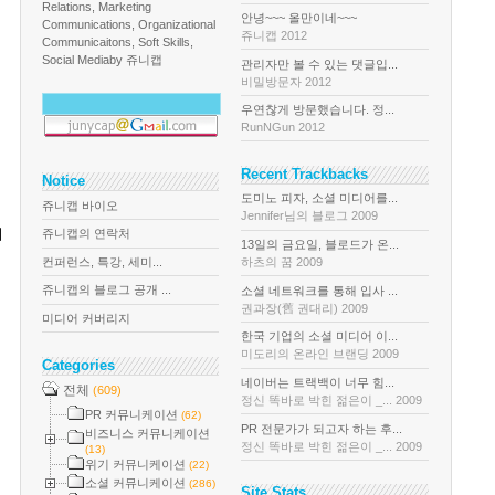
Relations, Marketing
안녕~~~ 올만이네~~~
Communications, Organizational
쥬니캡 2012
Communicaitons, Soft Skills,
Social Media
by 쥬니캡
관리자만 볼 수 있는 댓글입...
비밀방문자 2012
우연찮게 방문했습니다. 정...
RunNGun 2012
Recent Trackbacks
Notice
도미노 피자, 소셜 미디어를...
쥬니캡 바이오
Jennifer님의 블로그 2009
이
쥬니캡의 연락처
13일의 금요일, 블로드가 온...
컨퍼런스, 특강, 세미...
하츠의 꿈 2009
쥬니캡의 블로그 공개 ...
소셜 네트워크를 통해 입사 ...
권과장(舊 권대리) 2009
미디어 커버리지
한국 기업의 소셜 미디어 이...
미도리의 온라인 브랜딩 2009
Categories
네이버는 트랙백이 너무 힘...
전체
(609)
정신 똑바로 박힌 젊은이 _... 2009
PR 커뮤니케이션
(62)
PR 전문가가 되고자 하는 후...
비즈니스 커뮤니케이션
정신 똑바로 박힌 젊은이 _... 2009
(13)
위기 커뮤니케이션
(22)
소셜 커뮤니케이션
(286)
Site Stats