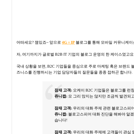
어떠세요
?
잼있죠
~
앞으로
4G = IP
블로그를 통해 모바일 커뮤니케이션
자
,
여기까지가 글로벌
B2B IT
기업의 블로그 운영의 한 케이스였고요
국내 상황을 보면
, B2C
기업들을 중심으로 주로 마케팅 혹은 브랜드 
즈니스를 진행하시는 기업 담당자들의 질문들을 종종 접하곤 합니다
.
잠재 고객
:
오케이
B2C
기업들은 블로그를 런칭
쥬니캡
:
모 그리 맍지는 않지만 조금씩 발견되
잠재 고객
:
우리의 대화 주제 관련 블로고스피
쥬니캡
:
블로고스피어 대화 진단을 해봐야 알
습니다!
잠재 고객
:
우리의 대화 주제에 고객들이 관심